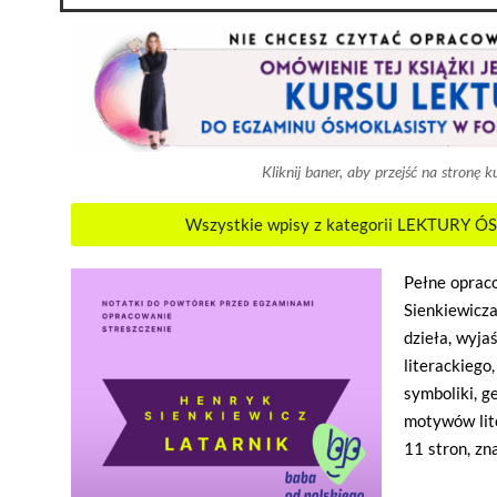
Kliknij baner, aby przejść na stronę k
Wszystkie wpisy z kategorii LEKTURY 
Pełne oprac
Sienkiewicza
dzieła, wyja
literackiego
symboliki, ge
motywów lite
11 stron, zn