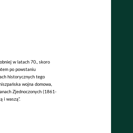
bniej w latach 70., skoro
antem po powstaniu
ach historycznych tego
 hiszpańska wojna domowa,
tanach Zjednoczonych (1861-
 i waszą”.