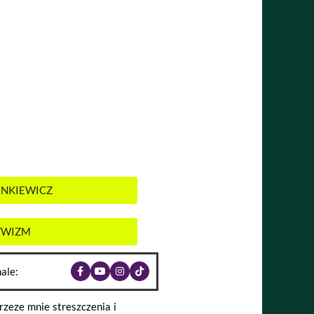
IENKIEWICZ
TYWIZM
ale:
zeze mnie streszczenia i