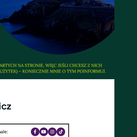
icz
ale: