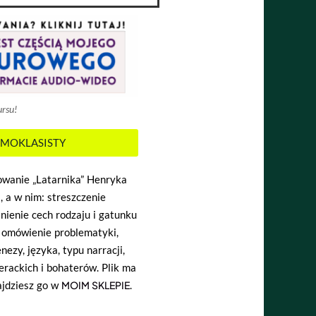
ursu!
ÓSMOKLASISTY
owanie „Latarnika” Henryka
, a w nim: streszczenie
śnienie cech rodzaju i gatunku
, omówienie problematyki,
nezy, języka, typu narracji,
rackich i bohaterów. Plik ma
ajdziesz go w
MOIM SKLEPIE
.