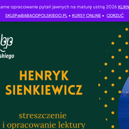
arne opracowanie pytań jawnych na maturę ustną 2026
KLIKN
•
•
SKLEP@BABAODPOLSKIEGO.PL
KURSY ONLINE
ODRZUĆ