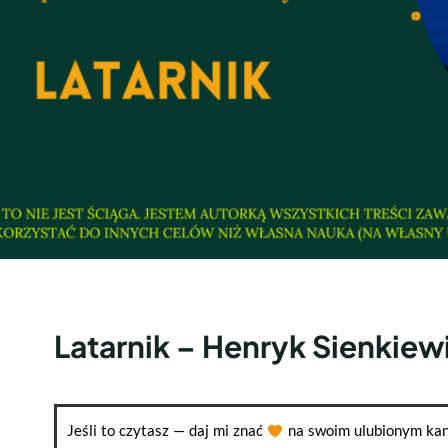
Latarnik – Henryk Sienkiew
Jeśli to czytasz — daj mi znać
na swoim ulubionym kan