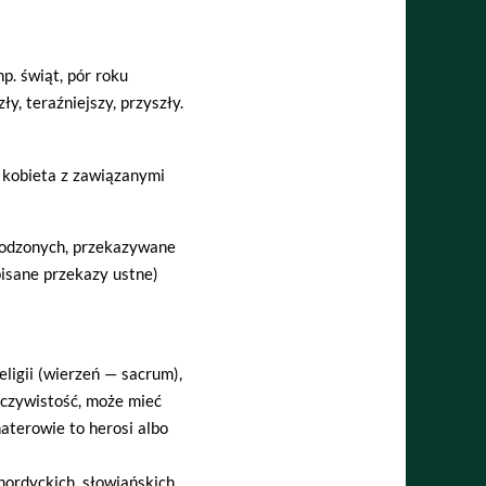
p. świąt, pór roku
y, teraźniejszy, przyszły.
 kobieta z zawiązanymi
rodzonych, przekazywane
spisane przekazy ustne)
eligii (wierzeń — sacrum),
eczywistość, może mieć
haterowie to herosi albo
nordyckich, słowiańskich