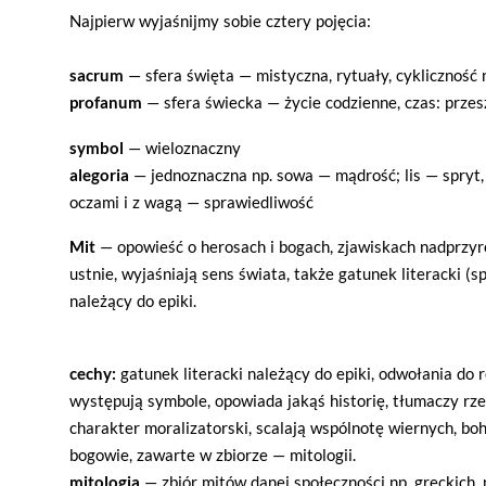
Najpierw wyjaśnijmy sobie cztery pojęcia:
sacrum
— sfera święta — mistyczna, rytuały, cykliczność n
profanum
— sfera świecka — życie codzienne, czas: przeszł
symbol
— wieloznaczny
alegoria
— jednoznaczna np. sowa — mądrość; lis — spryt,
oczami i z wagą — sprawiedliwość
Mit
— opowieść o herosach i bogach, zjawiskach nadprzy
ustnie, wyjaśniają sens świata, także gatunek literacki (
należący do epiki.
cechy:
gatunek literacki należący do epiki, odwołania do r
występują symbole, opowiada jakąś historię, tłumaczy rz
charakter moralizatorski, scalają wspólnotę wiernych, bo
bogowie, zawarte w zbiorze — mitologii.
mitologia
— zbiór mitów danej społeczności np. greckich, 