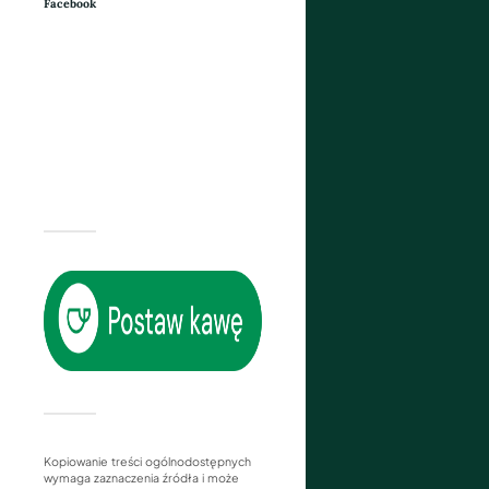
Facebook
Kopiowanie treści ogólnodostępnych
wymaga zaznaczenia źródła i może