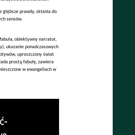
 głębsze prawdy, skłania do
ych sensów.
abuła, obiektywny narrator,
my), ukazanie ponadczasowych
otywów, uproszczony świat
ada prostą fabułę, zawiera
zamieszczone w ewangeliach w