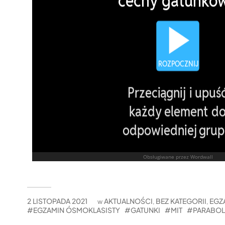
2 LISTOPADA 2021
AKTUALNOŚCI
BEZ KATEGORII
EGZ
w
,
,
EGZAMIN ÓSMOKLASISTY
GATUNKI
MIT
PARABOL