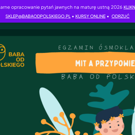
arne opracowanie pytań jawnych na maturę ustną 2026
KLIKN
•
•
SKLEP@BABAODPOLSKIEGO.PL
KURSY ONLINE
ODRZUĆ