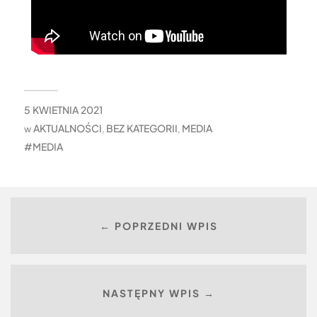
5 KWIETNIA 2021
AKTUALNOŚCI
BEZ KATEGORII
MEDIA
w
,
,
MEDIA
← POPRZEDNI WPIS
NASTĘPNY WPIS →