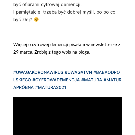
być ofiarami cyfrowej demencji.
I pamiętajcie: trzeba być dobrej myśli, bo po co
być złej?
Więcej o cyfrowej demencji pisałam w newsletterze z
29 marca. Zrobię z tego wpis na bloga.
#UWAGAKORONAWIRUS
#UWAGATVN
#BABAODPO
LSKIEGO
#CYFROWADEMENCJA
#MATURA
#MATUR
APRÓBNA
#MATURA2021