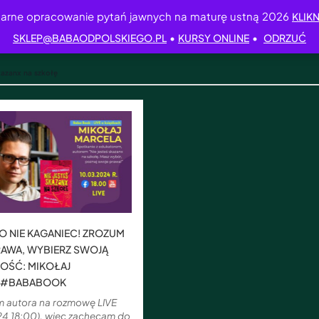
arne opracowanie pytań jawnych na maturę ustną 2026
KLIKN
•
•
SKLEP@BABAODPOLSKIEGO.PL
KURSY ONLINE
ODRZUĆ
skazanx na szkołę
O NIE KAGANIEC! ZROZUM
RAWA, WYBIERZ SWOJĄ
OŚĆ: MIKOŁAJ
 #BABABOOK
m autora na rozmowę LIVE
24 18:00), więc zachęcam do