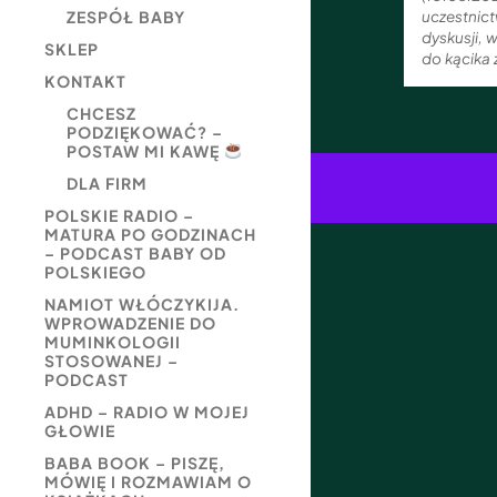
uczestnic
ZESPÓŁ BABY
dyskusji,
SKLEP
do kącika
KONTAKT
CHCESZ
PODZIĘKOWAĆ? –
POSTAW MI KAWĘ
DLA FIRM
POLSKIE RADIO –
MATURA PO GODZINACH
– PODCAST BABY OD
POLSKIEGO
NAMIOT WŁÓCZYKIJA.
WPROWADZENIE DO
MUMINKOLOGII
STOSOWANEJ –
PODCAST
ADHD – RADIO W MOJEJ
GŁOWIE
BABA BOOK – PISZĘ,
MÓWIĘ I ROZMAWIAM O