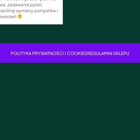
twa, zadawania pytań,
 wspólnej wymiany pomysłów i
 zwierzeń
POLITYKA PRYWATNOŚCI I COOKIES
REGULAMIN SKLEPU