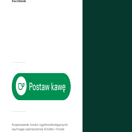
Facebook
Kopiowanie treści ogólnodostępnych
wymaga zaznaczenia źródła i może