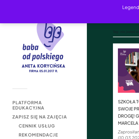
Legend
Tag:
nie jesteś 
SZKOŁA T
PLATFORMA
EDUKACYJNA
SWOJE P
DROGĘ! G
ZAPISZ SIĘ NA ZAJĘCIA
MARCELA
CENNIK USŁUG
Zaprosiła
REKOMENDACJE
(10.03.20