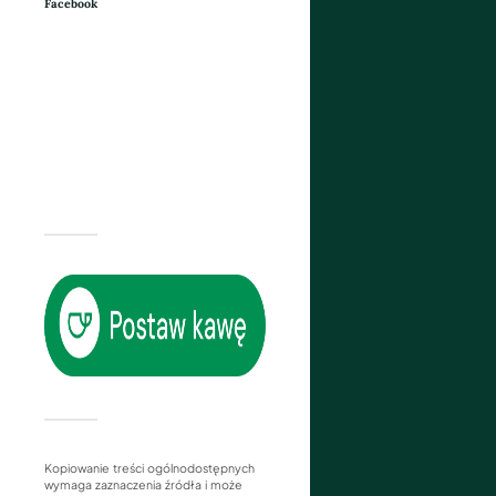
Facebook
Kopiowanie treści ogólnodostępnych
wymaga zaznaczenia źródła i może