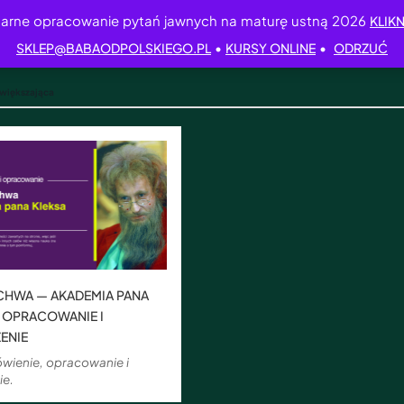
arne opracowanie pytań jawnych na maturę ustną 2026
KLIKN
•
•
SKLEP@BABAODPOLSKIEGO.PL
KURSY ONLINE
ODRZUĆ
większająca
CHWA — AKADEMIA PANA
 OPRACOWANIE I
ENIE
wienie, opracowanie i
ie.