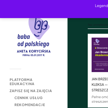
Legend
Tag:
pompka po
JAN BRZE
PLATFORMA
EDUKACYJNA
KLEKSA —
STRESZCZ
ZAPISZ SIĘ NA ZAJĘCIA
Pełne omó
CENNIK USŁUG
streszczen
REKOMENDACJE