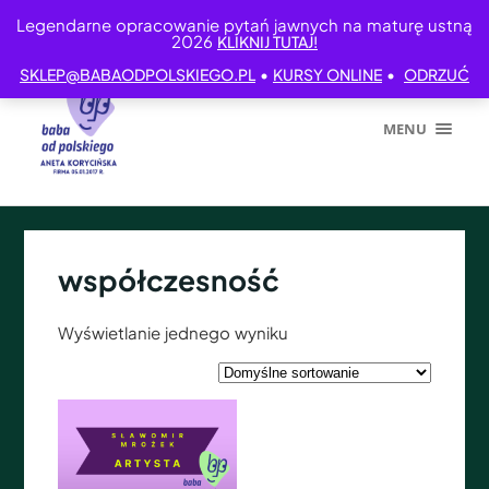
Legendarne opracowanie pytań jawnych na maturę ustną
2026
KLIKNIJ TUTAJ!
•
•
SKLEP@BABAODPOLSKIEGO.PL
KURSY ONLINE
ODRZUĆ
MENU
współczesność
Wyświetlanie jednego wyniku