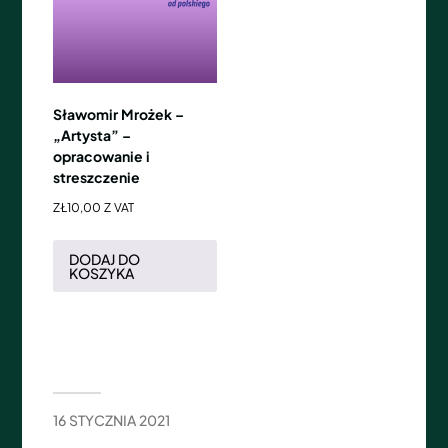
Sławomir Mrożek –
„Artysta” –
opracowanie i
streszczenie
ZŁ
10,00
Z VAT
DODAJ DO
KOSZYKA
16 STYCZNIA 2021