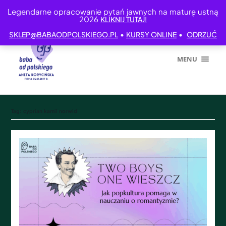
Legendarne opracowanie pytań jawnych na maturę ustną
2026
KLIKNIJ TUTAJ!
•
•
SKLEP@BABAODPOLSKIEGO.PL
KURSY ONLINE
ODRZUĆ
MENU
Tag:
cyprian kamil norwid