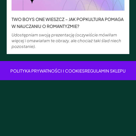
TWO BOYS ONE WIESZCZ – JAK POPKULTURA POMAGA
W NAUCZANIU O ROMANTYZMIE?
Udostępniam swoją prezentację (oczywiście mówiłam
więcej i omawiałam te obrazy, ale chociaż taki ślad niech
pozostanie).
POLITYKA PRYWATNOŚCI I COOKIES
REGULAMIN SKLEPU