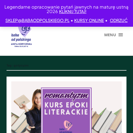
Legendarne opracowanie pytań jawnych na maturę ustną
2026
KLIKNIJ TUTAJ!
•
•
SKLEP@BABAODPOLSKIEGO.PL
KURSY ONLINE
ODRZUĆ
MENU
Tag:
gotycyzm