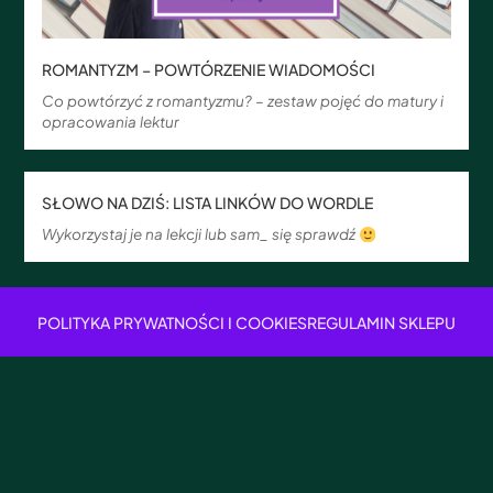
ROMANTYZM – POWTÓRZENIE WIADOMOŚCI
Co powtórzyć z romantyzmu? – zestaw pojęć do matury i
opracowania lektur
SŁOWO NA DZIŚ: LISTA LINKÓW DO WORDLE
Wykorzystaj je na lekcji lub sam_ się sprawdź
POLITYKA PRYWATNOŚCI I COOKIES
REGULAMIN SKLEPU