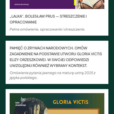
„LALKA”, BOLESŁAW PRUS — STRESZCZENIE I
OPRACOWANIE
Pełne omówienie, opracowanie i streszczenie.
PAMIĘĆ O ZRYWACH NARODOWYCH. OMÓW
ZAGADNIENIE NA PODSTAWIE UTWORU GLORIA VICTIS
ELIZY ORZESZKOWEJ. W SWOJEJ ODPOWIEDZI
UWZGLĘDNIJ RÓWNIEŻ WYBRANY KONTEKST.
Omówienie pytania jawnego na maturę ustną 2025 z
języka polskiego.