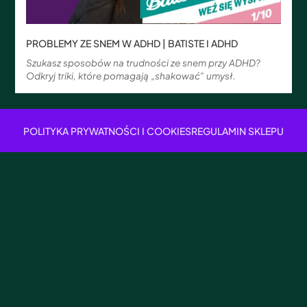
PROBLEMY ZE SNEM W ADHD | BATISTE I ADHD
Szukasz sposobów na trudności ze snem przy ADHD?
Odkryj triki, które pomagają „shakować” umysł.
POLITYKA PRYWATNOŚCI I COOKIES
REGULAMIN SKLEPU