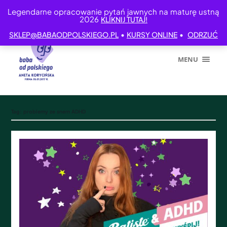
Legendarne opracowanie pytań jawnych na maturę ustną
2026
KLIKNIJ TUTAJ!
•
•
SKLEP@BABAODPOLSKIEGO.PL
KURSY ONLINE
ODRZUĆ
MENU
Tag:
problemy ze snem ADHD