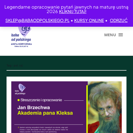
Legendarne opracowanie pytań jawnych na maturę ustną
2026
KLIKNIJ TUTAJ!
•
•
SKLEP@BABAODPOLSKIEGO.PL
KURSY ONLINE
ODRZUĆ
MENU
Tag:
psi raj