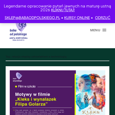
Legendarne opracowanie pytań jawnych na maturę ustną
2026
KLIKNIJ TUTAJ!
•
•
SKLEP@BABAODPOLSKIEGO.PL
KURSY ONLINE
ODRZUĆ
MENU
Tag:
relacja między człowiekiem a technologią