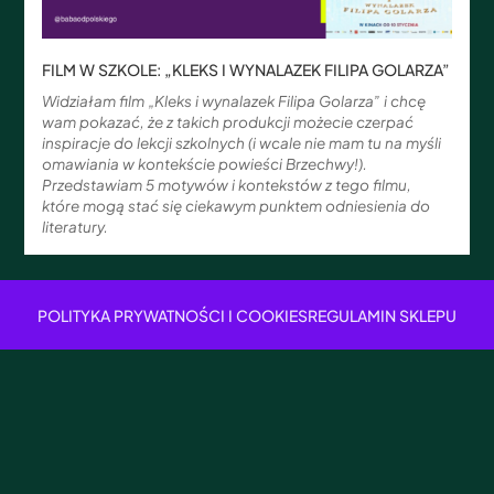
FILM W SZKOLE: „KLEKS I WYNALAZEK FILIPA GOLARZA”
Widziałam film „Kleks i wynalazek Filipa Golarza” i chcę
wam pokazać, że z takich produkcji możecie czerpać
inspiracje do lekcji szkolnych (i wcale nie mam tu na myśli
omawiania w kontekście powieści Brzechwy!).
Przedstawiam 5 motywów i kontekstów z tego filmu,
które mogą stać się ciekawym punktem odniesienia do
literatury.
POLITYKA PRYWATNOŚCI I COOKIES
REGULAMIN SKLEPU