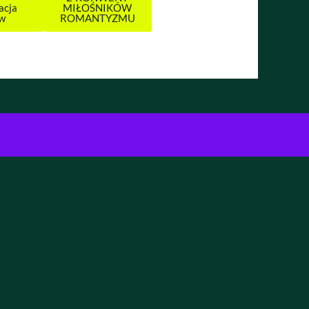
acja
MIŁOŚNIKÓW
ów
ROMANTYZMU