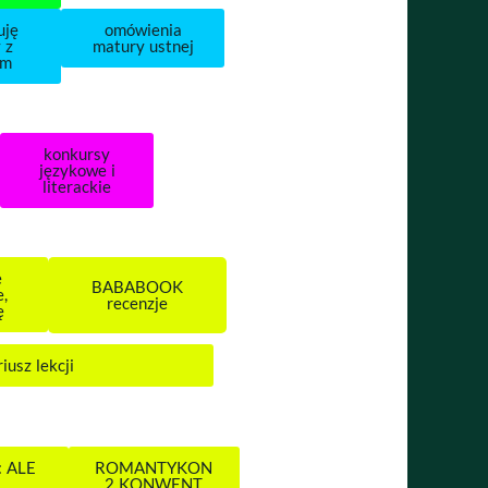
uję
omówienia
 z
matury ustnej
em
konkursy
językowe i
literackie
e
BABABOOK
e,
recenzje
ę
iusz lekcji
 ALE
ROMANTYKON
!
2 KONWENT