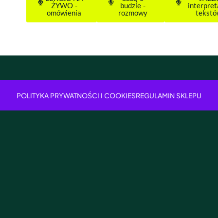
ŻYWO -
budzie -
interpret
omówienia
rozmowy
tekst
POLITYKA PRYWATNOŚCI I COOKIES
REGULAMIN SKLEPU