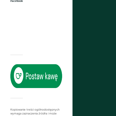
Facebook
Kopiowanie treści ogólnodostępnych
wymaga zaznaczenia źródła i może