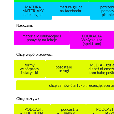
MATURA
matura grupa
potrzeb
MATERIAŁY
na facebooku
pomocy
edukacyjne
pisani
Nauczam:
materiały edukacyjne i
EDUKACJA
pomysły na lekcje
WŁĄczająca
(spektrum)
Chcę współpracować:
formy
MEDIA - gdzi
pozostałe
współpracy
diabeł ni emoż
usługi
i statystki
tam babę pośl
chcę zamówić artykuł, recenzję, scenar
Chcę rozrywki:
PODCAST:
podcast: z
PODCAST:
LEKCJE NA
babą o
JAZZ