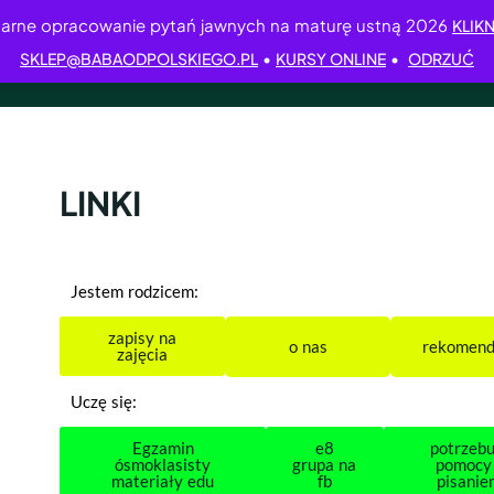
arne opracowanie pytań jawnych na maturę ustną 2026
KLIKN
•
•
SKLEP@BABAODPOLSKIEGO.PL
KURSY ONLINE
ODRZUĆ
LINKI
Jestem rodzicem:
zapisy na
o nas
rekomend
zajęcia
Uczę się:
Egzamin
e8
potrzebu
ósmoklasisty
grupa na
pomocy
materiały edu
fb
pisanie