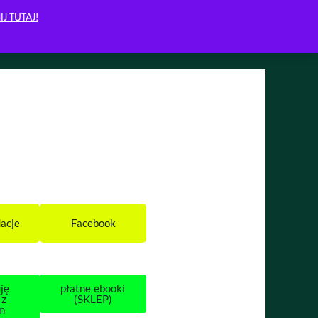
IJ TUTAJ!
acje
Facebook
ję
płatne ebooki
 z
(SKLEP)
m