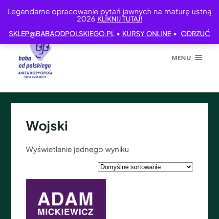
Legendarne opracowanie pytań jawnych na maturę ustną
2026
KLIKNIJ TUTAJ!
•
•
SKLEP@BABAODPOLSKIEGO.PL
KURSY ONLINE
ODRZUĆ
MENU
Wojski
Wyświetlanie jednego wyniku