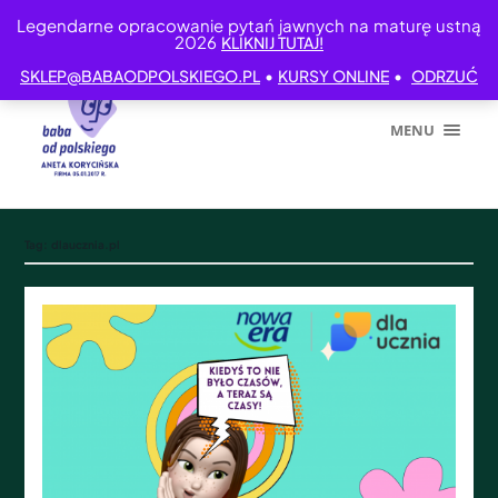
Legendarne opracowanie pytań jawnych na maturę ustną
2026
KLIKNIJ TUTAJ!
•
•
SKLEP@BABAODPOLSKIEGO.PL
KURSY ONLINE
ODRZUĆ
MENU
Tag:
dlaucznia.pl