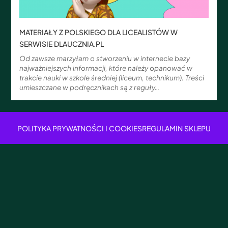
MATERIAŁY Z POLSKIEGO DLA LICEALISTÓW W
SERWISIE DLAUCZNIA.PL
Od zawsze marzyłam o stworzeniu w internecie bazy
najważniejszych informacji, które należy opanować w
trakcie nauki w szkole średniej (liceum, technikum). Treści
umieszczane w podręcznikach są z reguły…
POLITYKA PRYWATNOŚCI I COOKIES
REGULAMIN SKLEPU