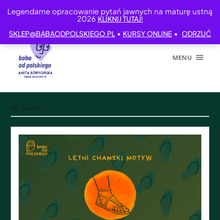
Legendarne opracowanie pytań jawnych na maturę ustną
2026
KLIKNIJ TUTAJ!
•
•
SKLEP@BABAODPOLSKIEGO.PL
KURSY ONLINE
ODRZUĆ
MENU
Tag:
sandały