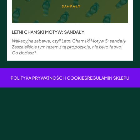
LETNI CHAMSKI MOTYW: SANDAŁY
Wakacyjna zabawa, czyli Letni Chamski Motyw 5: sandały
Zaszaleliście tym razem z tą propozycją, nie było łatwo!
Co dodasz?
POLITYKA PRYWATNOŚCI I COOKIES
REGULAMIN SKLEPU