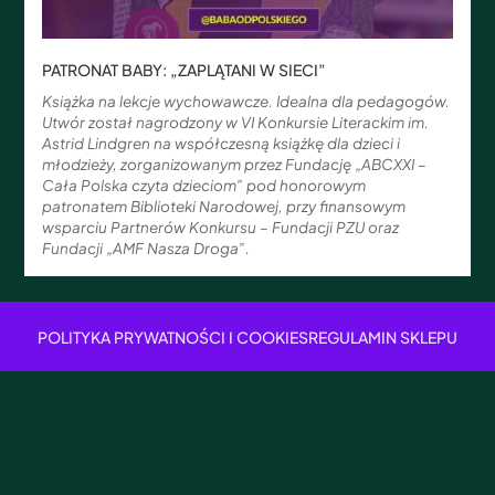
PATRONAT BABY: „ZAPLĄTANI W SIECI”
Książka na lekcje wychowawcze. Idealna dla pedagogów.
Utwór został nagrodzony w VI Konkursie Literackim im.
Astrid Lindgren na współczesną książkę dla dzieci i
młodzieży, zorganizowanym przez Fundację „ABCXXI –
Cała Polska czyta dzieciom” pod honorowym
patronatem Biblioteki Narodowej, przy finansowym
wsparciu Partnerów Konkursu – Fundacji PZU oraz
Fundacji „AMF Nasza Droga”.
POLITYKA PRYWATNOŚCI I COOKIES
REGULAMIN SKLEPU