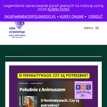
Legendarne opracowanie pytań jawnych na maturę ustną
2026
KLIKNIJ TUTAJ!
•
•
SKLEP@BABAODPOLSKIEGO.PL
KURSY ONLINE
ODRZUĆ
MENU
Tag:
południe z animuszem