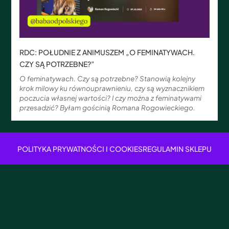
RDC: POŁUDNIE Z ANIMUSZEM „O FEMINATYWACH.
CZY SĄ POTRZEBNE?”
O feminatywach. Czy są potrzebne? Stanowią kolejny
krok milowy ku równouprawnieniu, czy są wyznacznikiem
poczucia własnej wartości? I czy można z feminatywami
przesadzić? Byłam gościnią Romana Rogowieckiego.
POLITYKA PRYWATNOŚCI I COOKIES
REGULAMIN SKLEPU