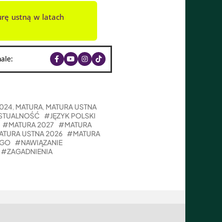
rę ustną w latach
ale:
2024
MATURA
MATURA USTNA
,
,
KSTUALNOŚĆ
JĘZYK POLSKI
MATURA 2027
MATURA
ATURA USTNA 2026
MATURA
EGO
NAWIĄZANIE
ZAGADNIENIA