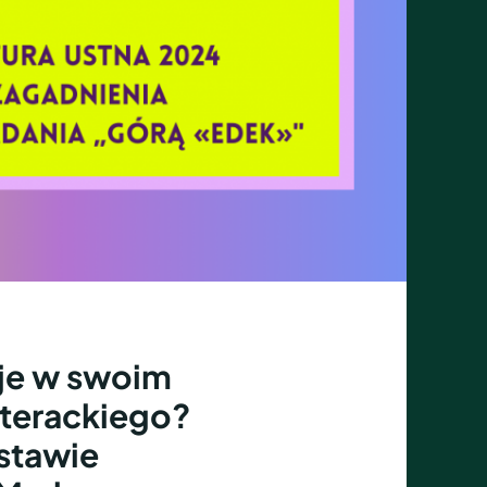
uje w swoim
iterackiego?
stawie