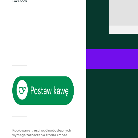
Facebook
Kopiowanie treści ogólnodostępnych
wymaga zaznaczenia źródła i może