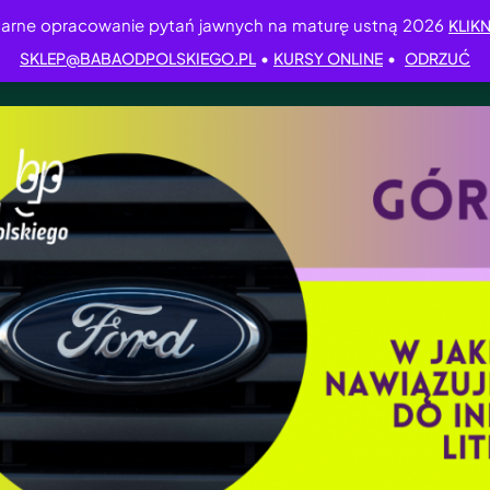
arne opracowanie pytań jawnych na maturę ustną 2026
KLIKN
•
•
SKLEP@BABAODPOLSKIEGO.PL
KURSY ONLINE
ODRZUĆ