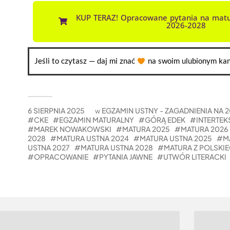
KUP TERAZ! Opracowane pytania na matu
2026-2028
Jeśli to czytasz — daj mi znać
na swoim ulubionym kan
6 SIERPNIA 2025
EGZAMIN USTNY - ZAGADNIENIA NA 
w
CKE
EGZAMIN MATURALNY
GÓRĄ EDEK
INTERTE
MAREK NOWAKOWSKI
MATURA 2025
MATURA 2026
2028
MATURA USTNA 2024
MATURA USTNA 2025
M
USTNA 2027
MATURA USTNA 2028
MATURA Z POLSKI
OPRACOWANIE
PYTANIA JAWNE
UTWÓR LITERACKI