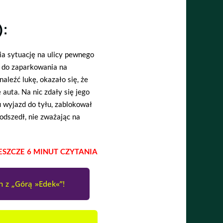
):
a sytuację na ulicy pewnego
a do zaparkowania na
naleźć lukę, okazało się, że
auta. Na nic zdały się jego
 wyjazd do tyłu, zablokował
odszedł, nie zważając na
JESZCZE 6 MINUT CZYTANIA
 z „Górą »Edek«”!