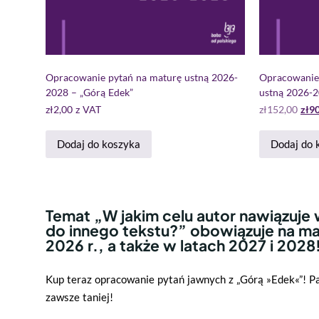
Opracowanie pytań na maturę ustną 2026-
Opracowanie
2028 – „Górą Edek”
ustną 2026-2
zł
2,00
z VAT
zł
152,00
zł
90
Dodaj do koszyka
Dodaj do 
Temat „W jakim celu autor nawiązuje
do innego tekstu?” obowiązuje na ma
2026 r., a także w latach 2027 i 2028
Kup teraz opracowanie pytań jawnych z „Górą »Edek«”! Pa
zawsze taniej!