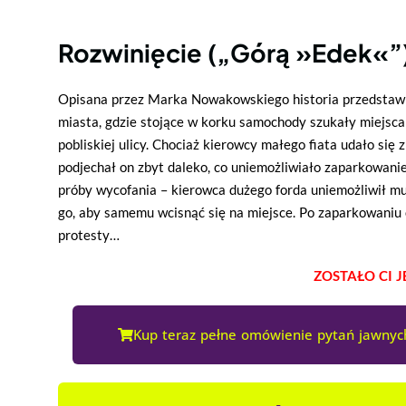
Rozwinięcie („Górą »Edek«”
Opisana przez Marka Nowakowskiego historia przedstawi
miasta, gdzie stojące w korku samochody szukały miejsc
pobliskiej ulicy. Chociaż kierowcy małego fiata udało się z
podjechał on zbyt daleko, co uniemożliwiało zaparkowanie 
próby wycofania – kierowca dużego forda uniemożliwił mu
go, aby samemu wcisnąć się na miejsce. Po zaparkowaniu 
protesty…
ZOSTAŁO CI 
Kup teraz pełne omówienie pytań jawnych