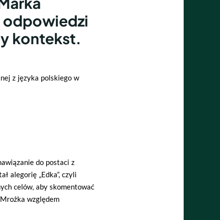
 Marka
 odpowiedzi
y kontekst.
nej z języka polskiego w
awiązanie do postaci z
 alegorię „Edka”, czyli
snych celów, aby skomentować
ań Mrożka względem