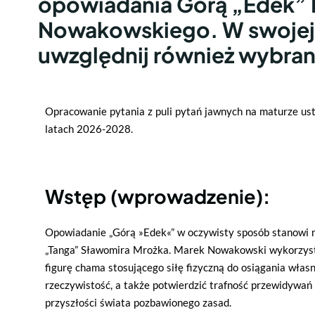
opowiadania Górą „Edek”
Nowakowskiego. W swojej
uwzględnij również wybran
Opracowanie pytania z puli pytań jawnych na maturze ust
latach 2026-2028.
Wstęp (wprowadzenie):
Opowiadanie „Górą »Edek«” w oczywisty sposób stanowi n
„Tanga” Sławomira Mrożka. Marek Nowakowski wykorzystał
figurę chama stosującego siłę fizyczną do osiągania wła
rzeczywistość, a także potwierdzić trafność przewidyw
przyszłości świata pozbawionego zasad.