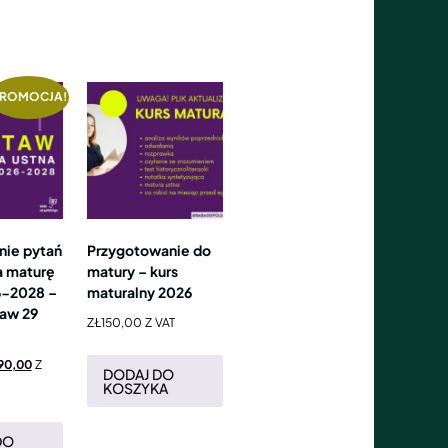
ROMOCJA!
ie pytań
Przygotowanie do
a maturę
matury – kurs
6-2028 –
maturalny 2026
taw 29
ZŁ
150,00
Z VAT
90,00
Z
DODAJ DO
KOSZYKA
DO