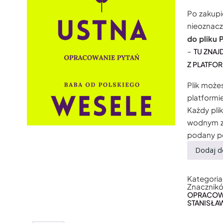
Po zakupi
nieoznacz
do pliku 
–
TU ZNAJ
Z PLATFO
Plik może
platformi
Każdy pli
wodnym z
podany p
Dodaj d
Kategoria
Znacznik
OPRACOW
STANISŁA