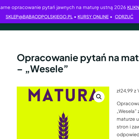
arne opracowanie pytań jawnych na maturę ustną 2026
KLIKN
•
•
SKLEP@BABAODPOLSKIEGO.PL
KURSY ONLINE
ODRZUĆ
Opracowanie pytań na mat
– „Wesele”
zł
24,99
z 
Opracowa
„Wesela” 
maturze u
stron i z
odpowiedz