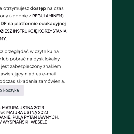
e otrzymujesz
dostęp
na czas
ony (zgodnie z
)
REGULAMINEM
PDF na platformie edukacyjnej
DZIESZ INSTRUKCJĘ KORZYSTANIA
.
RMY
sz przeglądać w czytniku na
e lub pobrać na dysk lokalny.
k jest zabezpieczony znakiem
awierającym adres e-mail
odczas składania zamówienia.
o koszyka
:
MATURA USTNA 2023
ów:
,
MATURA USTNA 2023
,
,
ANIE
PULA PYTAŃ JAWNYCH
,
W WYSPIAŃSKI
WESELE