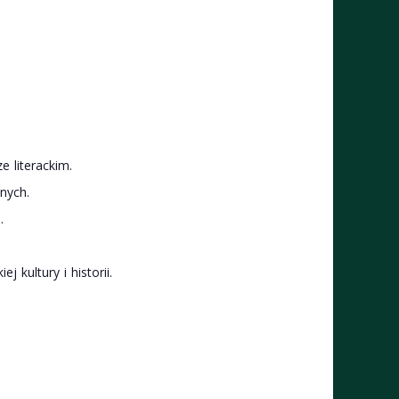
 literackim.
nych.
.
.
 kultury i historii.