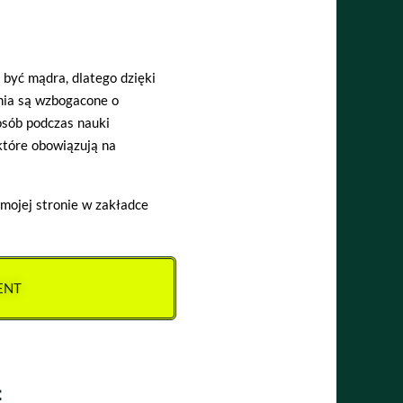
być mądra, dlatego dzięki
nia są wzbogacone o
osób podczas nauki
które obowiązują na
mojej stronie w zakładce
ENT
: