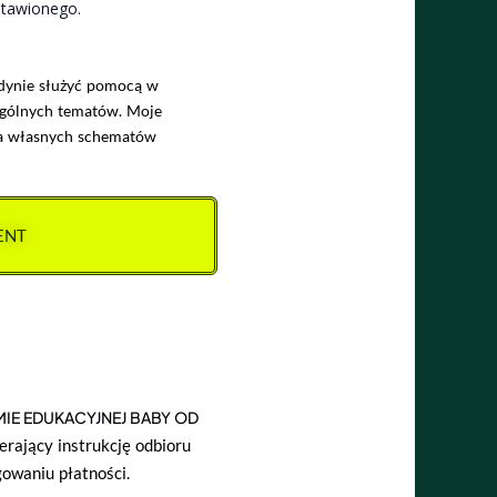
stawionego.
edynie służyć pomocą w
zególnych tematów. Moje
a własnych schematów
ENT
IE EDUKACYJNEJ BABY OD
erający instrukcję odbioru
gowaniu płatności.