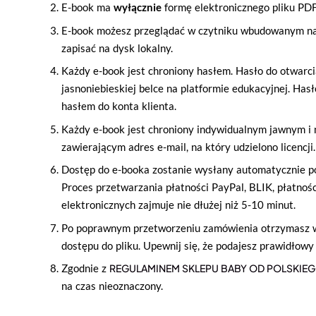
E-book ma
wyłącznie
formę elektronicznego pliku PD
E-book możesz przeglądać w czytniku wbudowanym na 
zapisać na dysk lokalny.
Każdy e-book jest chroniony hasłem. Hasło do otwarcia
jasnoniebieskiej belce na platformie edukacyjnej. Hasł
hasłem do konta klienta.
Każdy e-book jest chroniony indywidualnym jawnym 
zawierającym adres e-mail, na który udzielono licencji.
Dostęp do e-booka zostanie wysłany automatycznie po
Proces przetwarzania płatności PayPal, BLIK, płatnoś
elektronicznych zajmuje nie dłużej niż 5-10 minut.
Po poprawnym przetworzeniu zamówienia otrzymasz wi
dostępu do pliku.
Upewnij się, że podajesz prawidłowy 
Zgodnie z
REGULAMINEM SKLEPU BABY OD POLSKIE
na czas nieoznaczony.