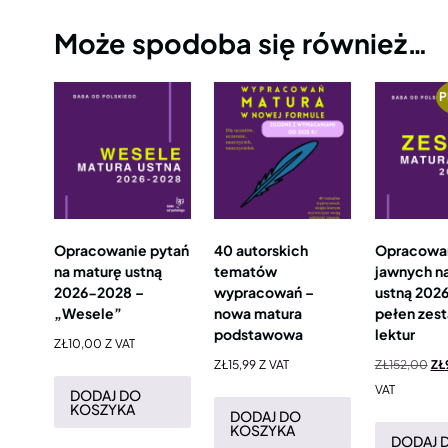
Może spodoba się również…
P
Opracowanie pytań
40 autorskich
Opracowan
na maturę ustną
tematów
jawnych n
2026-2028 –
wypracowań –
ustną 202
„Wesele”
nowa matura
pełen zes
podstawowa
lektur
ZŁ
10,00
Z VAT
ZŁ
15,99
Z VAT
ZŁ
152,00
ZŁ
VAT
DODAJ DO
KOSZYKA
DODAJ DO
KOSZYKA
DODAJ 