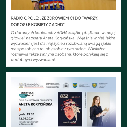
RADIO OPOLE: „ZE ZDROWIEM CI DO TWARZY.
DOROSŁE KOBIETY Z ADHD”
O dorosłych kobietach z ADHA książkę pt. „Radio w mojej
głowie” napisała Aneta Korycińska. Wyjaśnia w niej, jakim
wyzwaniem jest dla niej życie z rozchwianą uwagą i jakie
ma sposoby na to, aby sobie z tym radzić. W książce
rozmawia także z innymi osobami, które borykają się z
podobnymi wyzwaniami.