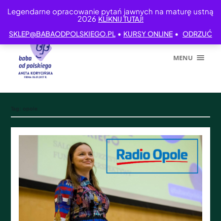
Legendarne opracowanie pytań jawnych na maturę ustną
2026
KLIKNIJ TUTAJ!
•
•
SKLEP@BABAODPOLSKIEGO.PL
KURSY ONLINE
ODRZUĆ
MENU
Tag:
opole