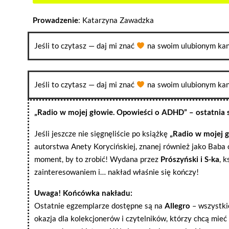
Prowadzenie
: Katarzyna Zawadzka
Jeśli to czytasz — daj mi znać
na swoim ulubionym kan
Jeśli to czytasz — daj mi znać
na swoim ulubionym kan
„Radio w mojej głowie. Opowieści o ADHD” – ostatnia 
Jeśli jeszcze nie sięgnęliście po książkę
„Radio w mojej 
autorstwa Anety Korycińskiej, znanej również jako Baba od
moment, by to zrobić! Wydana przez
Prószyński i S-ka
, 
zainteresowaniem i… nakład właśnie się kończy!
Uwaga! Końcówka nakładu:
Ostatnie egzemplarze dostępne są na
Allegro
– wszystki
okazja dla kolekcjonerów i czytelników, którzy chcą mieć