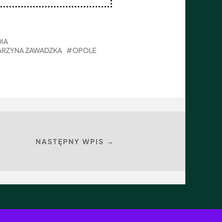
IA
ARZYNA ZAWADZKA
OPOLE
NASTĘPNY WPIS →