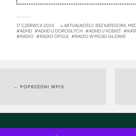
17 CZERWCA 2024
AKTUALNOŚCI
BEZ KATEGORII
MED
w
,
,
ADHD
ADHD U DOROSŁYCH
ADHD U KOBIET
KAT
RADIO
RADIO OPOLE
RADIO W MOJEJ GŁOWIE
← POPRZEDNI WPIS