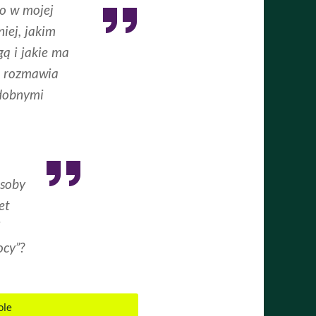
io w mojej
iej, jakim
ą i jakie ma
ce rozmawia
odobnymi
osoby
et
j
ocy”?
ole