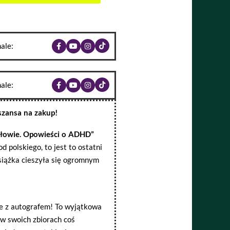
ale:
ale:
szansa na zakup!
głowie. Opowieści o ADHD”
 polskiego, to jest to ostatni
książka cieszyła się ogromnym
e z autografem! To wyjątkowa
 w swoich zbiorach coś