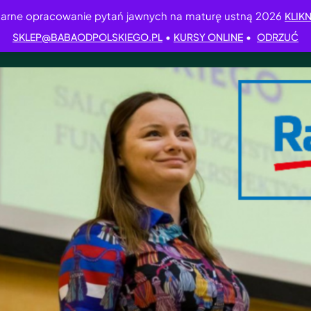
arne opracowanie pytań jawnych na maturę ustną 2026
KLIKN
•
•
SKLEP@BABAODPOLSKIEGO.PL
KURSY ONLINE
ODRZUĆ