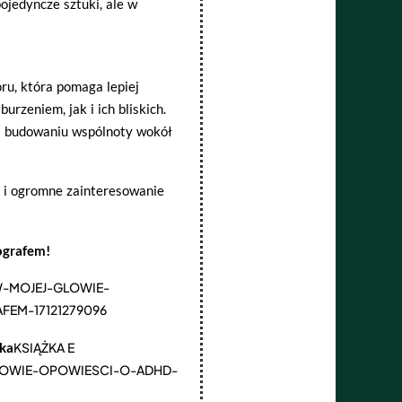
ojedyncze sztuki, ale w
oru, która pomaga lepiej
zeniem, jak i ich bliskich.
i i budowaniu wspólnoty wokół
e i ogromne zainteresowanie
ografem!
-W-MOJEJ-GLOWIE-
EM-17121279096
-ka
KSIĄŻKA E
LOWIE-OPOWIESCI-O-ADHD-