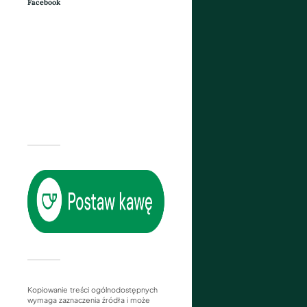
Facebook
Kopiowanie treści ogólnodostępnych
wymaga zaznaczenia źródła i może