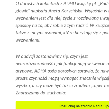
O dorosłych kobietach z ADHD książkę pt. „Rad
głowie” napisała Aneta Korycińska. Wyjaśnia w n
wyzwaniem jest dla niej życie z rozchwianą uwag
sposoby na to, aby sobie z tym radzić. W książ
także z innymi osobami, które borykają się z p
wyzwaniami.
W audycji zastanowimy się, czym jest
neuroróżnorodność i jak funkcjonują w świecie 
atypowe. ADHA osób dorosłych sprawia, że naw
proste czynności mogą wymagać znacznie więce
wysiłku, a czy może być także źródłem „super m
Zapraszamy do słuchania!
Posłuchaj na stronie Radia Op