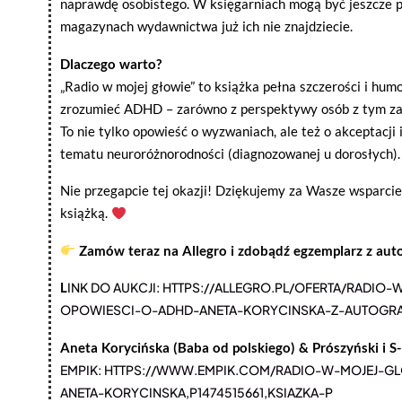
naprawdę osobistego. W księgarniach mogą być jeszcze p
magazynach wydawnictwa już ich nie znajdziecie.
Dlaczego warto?
„Radio w mojej głowie” to książka pełna szczerości i hum
zrozumieć ADHD – zarówno z perspektywy osób z tym zabur
To nie tylko opowieść o wyzwaniach, ale też o akceptacj
tematu neuroróżnorodności (diagnozowanej u dorosłych).
Nie przegapcie tej okazji! Dziękujemy za Wasze wsparci
książką.
Zamów teraz na Allegro i zdobądź egzemplarz z aut
L
INK DO AUKCJI: HTTPS://ALLEGRO.PL/OFERTA/RADIO
OPOWIESCI-O-ADHD-ANETA-KORYCINSKA-Z-AUTOGRAF
Aneta Korycińska (Baba od polskiego) &
Prószyński i S
EMPIK: HTTPS://WWW.EMPIK.COM/RADIO-W-MOJEJ-G
ANETA-KORYCINSKA,P1474515661,KSIAZKA-P