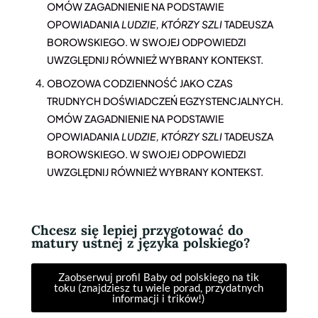
OMÓW ZAGADNIENIE NA PODSTAWIE
OPOWIADANIA
LUDZIE, KTÓRZY SZLI
TADEUSZA
BOROWSKIEGO. W SWOJEJ ODPOWIEDZI
UWZGLĘDNIJ RÓWNIEŻ WYBRANY KONTEKST.
OBOZOWA CODZIENNOŚĆ JAKO CZAS
TRUDNYCH DOŚWIADCZEŃ EGZYSTENCJALNYCH.
OMÓW ZAGADNIENIE NA PODSTAWIE
OPOWIADANIA
LUDZIE, KTÓRZY SZLI
TADEUSZA
BOROWSKIEGO. W SWOJEJ ODPOWIEDZI
UWZGLĘDNIJ RÓWNIEŻ WYBRANY KONTEKST.
Chcesz się lepiej przygotować do
matury ustnej z języka polskiego?
Zaobserwuj profil Baby od polskiego na tik
toku (znajdziesz tu wiele porad, przydatnych
informacji i trików!)