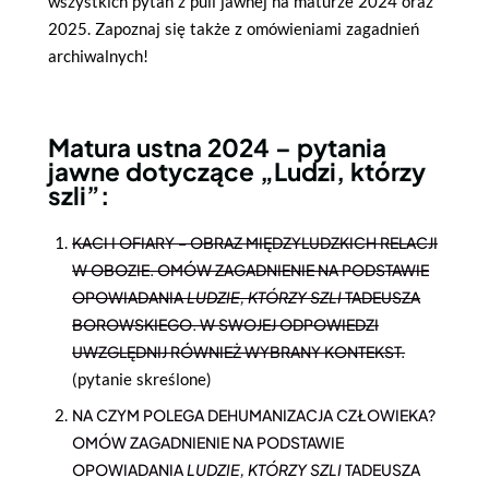
wszystkich pytań z puli jawnej na maturze 2024 oraz
2025. Zapoznaj się także z omówieniami zagadnień
archiwalnych!
Matura ustna 2024 – pytania
jawne dotyczące „Ludzi, którzy
szli”:
KACI I OFIARY – OBRAZ MIĘDZYLUDZKICH RELACJI
W OBOZIE. OMÓW ZAGADNIENIE NA PODSTAWIE
OPOWIADANIA
LUDZIE, KTÓRZY SZLI
TADEUSZA
BOROWSKIEGO. W SWOJEJ ODPOWIEDZI
UWZGLĘDNIJ RÓWNIEŻ WYBRANY KONTEKST.
(pytanie skreślone)
NA CZYM POLEGA DEHUMANIZACJA CZŁOWIEKA?
OMÓW ZAGADNIENIE NA PODSTAWIE
OPOWIADANIA
LUDZIE, KTÓRZY SZLI
TADEUSZA