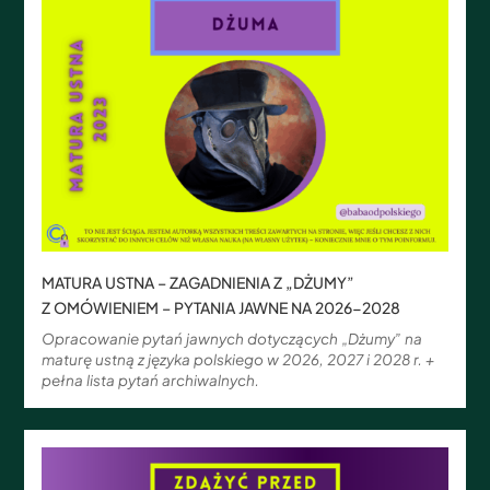
MATURA USTNA – ZAGADNIENIA Z „DŻUMY”
Z OMÓWIENIEM – PYTANIA JAWNE NA 2026-2028
Opracowanie pytań jawnych dotyczących „Dżumy” na
maturę ustną z języka polskiego w 2026, 2027 i 2028 r. +
pełna lista pytań archiwalnych.