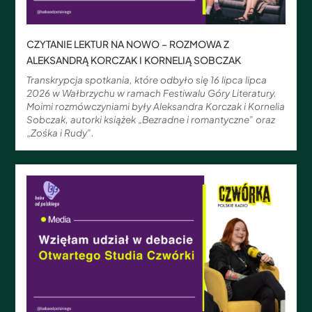
CZYTANIE LEKTUR NA NOWO – ROZMOWA Z
ALEKSANDRĄ KORCZAK I KORNELIĄ SOBCZAK
Transkrypcja spotkania, które odbyło się 16 lipca lipca
2026 w Wałbrzychu w ramach Festiwalu Góry Literatury.
Moimi rozmówczyniami były Aleksandra Korczak i Kornelia
Sobczak, autorki książek „Bezradne i romantyczne” oraz
„Zośka i Rudy”.