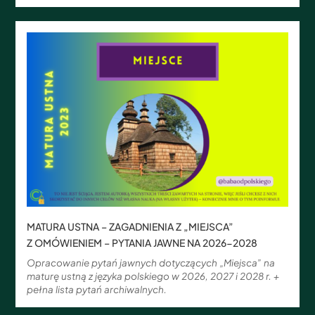
MATURA USTNA – ZAGADNIENIA Z „MIEJSCA”
Z OMÓWIENIEM – PYTANIA JAWNE NA 2026-2028
Opracowanie pytań jawnych dotyczących „Miejsca” na
maturę ustną z języka polskiego w 2026, 2027 i 2028 r. +
pełna lista pytań archiwalnych.