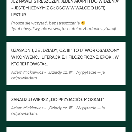
JUŻ NAWET STRESZCZEŃ. JEDEN AKAPIT I DO WIDZENIA”
– JESTEM JEDNYM Z GŁOSÓW W WALCE O LISTĘ
LEKTUR
Proszę się wczytać, bez streszczania
Tytuł chwytliwy, ale wewnątrz rzetelne zbadanie sytuacji
UZASADNIJ, ŻE „DZIADY, CZ. III” TO UTWÓR OSADZONY
W KONWENCJI LITERACKIEJ I FILOZOFICZNEJ EPOKI, W
KTÓREJ POWSTAŁ.
Adam Mickiewicz – „Dziady cz. III”. Wy pytacie — ja
odpowiadam.
ZANALIZUJ WIERSZ „DO PRZYJACIÓŁ MOSKALI”
Adam Mickiewicz – „Dziady cz. III”. Wy pytacie — ja
odpowiadam.