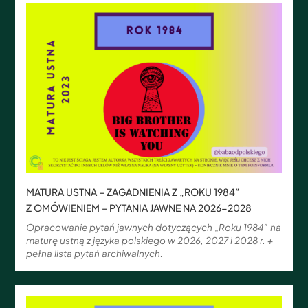
MATURA USTNA – ZAGADNIENIA Z „ROKU 1984”
Z OMÓWIENIEM – PYTANIA JAWNE NA 2026-2028
Opracowanie pytań jawnych dotyczących „Roku 1984” na
maturę ustną z języka polskiego w 2026, 2027 i 2028 r. +
pełna lista pytań archiwalnych.