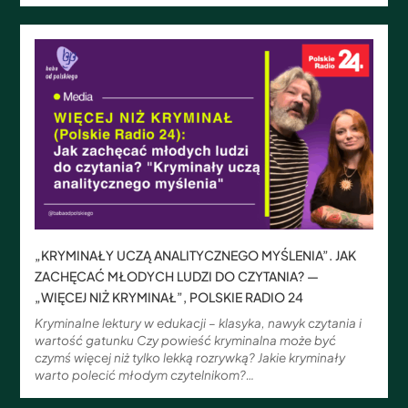
„KRYMINAŁY UCZĄ ANALITYCZNEGO MYŚLENIA”. JAK
ZACHĘCAĆ MŁODYCH LUDZI DO CZYTANIA? —
„WIĘCEJ NIŻ KRYMINAŁ”, POLSKIE RADIO 24
Kryminalne lektury w edukacji – klasyka, nawyk czytania i
wartość gatunku Czy powieść kryminalna może być
czymś więcej niż tylko lekką rozrywką? Jakie kryminały
warto polecić młodym czytelnikom?…