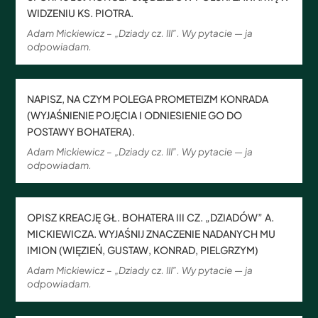
WIDZENIU KS. PIOTRA.
Adam Mickiewicz – „Dziady cz. III”. Wy pytacie — ja
odpowiadam.
NAPISZ, NA CZYM POLEGA PROMETEIZM KONRADA
(WYJAŚNIENIE POJĘCIA I ODNIESIENIE GO DO
POSTAWY BOHATERA).
Adam Mickiewicz – „Dziady cz. III”. Wy pytacie — ja
odpowiadam.
OPISZ KREACJĘ GŁ. BOHATERA III CZ. „DZIADÓW” A.
MICKIEWICZA. WYJAŚNIJ ZNACZENIE NADANYCH MU
IMION (WIĘZIEŃ, GUSTAW, KONRAD, PIELGRZYM)
Adam Mickiewicz – „Dziady cz. III”. Wy pytacie — ja
odpowiadam.