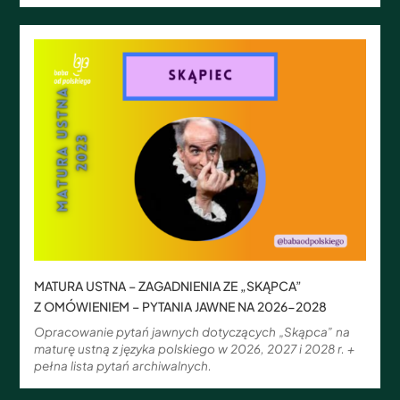
MATURA USTNA – ZAGADNIENIA ZE „SKĄPCA”
Z OMÓWIENIEM – PYTANIA JAWNE NA 2026-2028
Opracowanie pytań jawnych dotyczących „Skąpca” na
maturę ustną z języka polskiego w 2026, 2027 i 2028 r. +
pełna lista pytań archiwalnych.