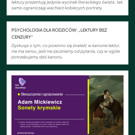
lektury prezentują jedynie wycinek literackiego świata, tak
samo ograniczają wachlarz kobiecych portrety.
PSYCHOLOGIA DLA RODZICÓW: „LEKTURY BEZ
CENZURY”
Dyskusja o tym, co powinno się znaleźć w kanonie lektur,
nie ma sensu, jeśli nie zaczniemy od pytania, czy w ogóle
potrzebujemy dziś kanonu.