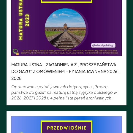
MATURA USTNA – ZAGADNIENIA Z „PROSZĘ PAŃSTWA
DO GAZU” Z OMÓWIENIEM – PYTANIA JAWNE NA 2026-
2028
Opracowanie pytań jawnych dotyczących „Proszę
państwa do gazu” na maturę ustną z języka polskiego w
2026, 2027 i 2028 r. + pełna lista pytań archiwalnych.