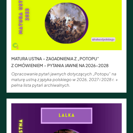
MATURA USTNA – ZAGADNIENIA Z „POTOPU”
Z OMÓWIENIEM – PYTANIA JAWNE NA 2026-2028
Opracowanie pytań jawnych dotyczących „Potopu” na
maturę ustną z języka polskiego w 2026, 2027 i 2028 r. +
pełna lista pytań archiwalnych.