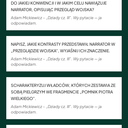
DO JAKIEJ KONWENCJI I W JAKIM CELU NAWIĄZUJE
NARRATOR, OPISUJĄC PRZEGLĄD WOJSKA?
Adam Mickiewicz – „Dziady cz. III”. Wy pytacie — ja
odpowiadam.
NAPISZ, JAKIE KONTRASTY PRZEDSTAWIŁ NARRATOR W
„PRZEGLĄDZIE WOJSKA”, WYJAŚNIJ ICH ZNACZENIE.
Adam Mickiewicz – „Dziady cz. III”. Wy pytacie — ja
odpowiadam.
SCHARAKTERYZUJ WŁADCÓW, KTÓRYCH ZESTAWIA ZE
SOBĄ PIELGRZYM WE FRAGMENCIE „POMNIK PIOTRA
WIELKIEGO”.
Adam Mickiewicz – „Dziady cz. III”. Wy pytacie — ja
odpowiadam.