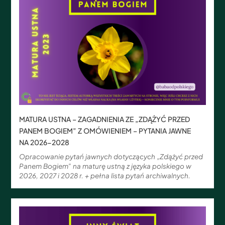
MATURA USTNA – ZAGADNIENIA ZE „ZDĄŻYĆ PRZED
PANEM BOGIEM” Z OMÓWIENIEM – PYTANIA JAWNE
NA 2026-2028
Opracowanie pytań jawnych dotyczących „Zdążyć przed
Panem Bogiem” na maturę ustną z języka polskiego w
2026, 2027 i 2028 r. + pełna lista pytań archiwalnych.