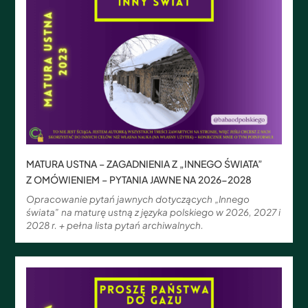
MATURA USTNA – ZAGADNIENIA Z „INNEGO ŚWIATA”
Z OMÓWIENIEM – PYTANIA JAWNE NA 2026-2028
Opracowanie pytań jawnych dotyczących „Innego
świata” na maturę ustną z języka polskiego w 2026, 2027 i
2028 r. + pełna lista pytań archiwalnych.