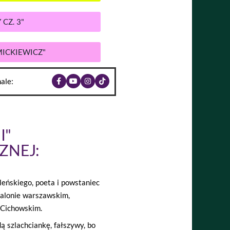
 CZ. 3"
MICKIEWICZ"
ale:
I"
ZNEJ:
leńskiego, poeta i powstaniec
 salonie warszawskim,
 Cichowskim.
ą szlachciankę, fałszywy, bo