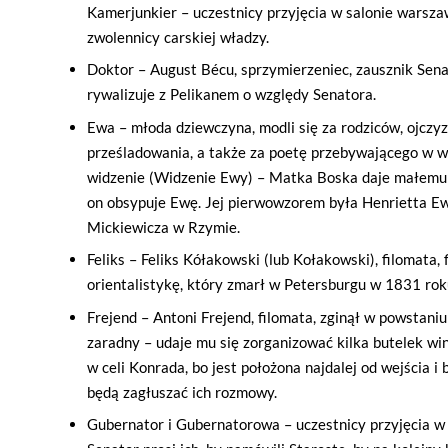
Kamerjunkier – uczestnicy przyjęcia w salonie warsza
zwolennicy carskiej władzy.
Doktor – August Bécu, sprzymierzeniec, zausznik Senato
rywalizuje z Pelikanem o względy Senatora.
Ewa – młoda dziewczyna, modli się za rodziców, ojczyzn
prześladowania, a także za poetę przebywającego w w
widzenie (Widzenie Ewy) – Matka Boska daje małemu 
on obsypuje Ewę. Jej pierwowzorem była Henrietta E
Mickiewicza w Rzymie.
Feliks – Feliks Kółakowski (lub Kołakowski), filomata, fi
orientalistykę, który zmarł w Petersburgu w 1831 rok
Frejend – Antoni Frejend, filomata, zginął w powstani
zaradny – udaje mu się zorganizować kilka butelek wina
w celi Konrada, bo jest położona najdalej od wejścia i 
będą zagłuszać ich rozmowy.
Gubernator i Gubernatorowa – uczestnicy przyjęcia w