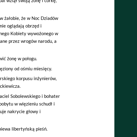
bal wziął swoją żonę i córkę,
 w żałobie, że w Noc Dziadów
ie oglądają obrzęd i
hanego Kobiety wywożonego w
adane przez wrogów narodu, a
wić żonę w połogu.
ięziony od ośmiu miesięcy.
arskiego korpusu inżynierów,
ckiewicza.
aciel Sobolewskiego i bohater
pobytu w więzieniu schudł i
uje nakrycie głowy i
piewa libertyńską pieśń.