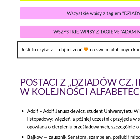
Wszystkie wpisy z tagiem "DZIADY
WSZYSTKIE WPISY Z TAGIEM: "ADAM 
Jeśli to czytasz — daj mi znać
na swoim ulubionym kan
POSTACI Z „DZIADÓW CZ. II
W KOLEJNOŚCI ALFABETEC
Adolf – Adolf Januszkiewicz, student Uniwersytetu Wi
listopadowy; więzień, a później uczestnik przyjęcia w
opowiada o cierpieniu prześladowanych, szczególnie o
Bajkow — zausznik Senatora, szambelan, poślubił młod