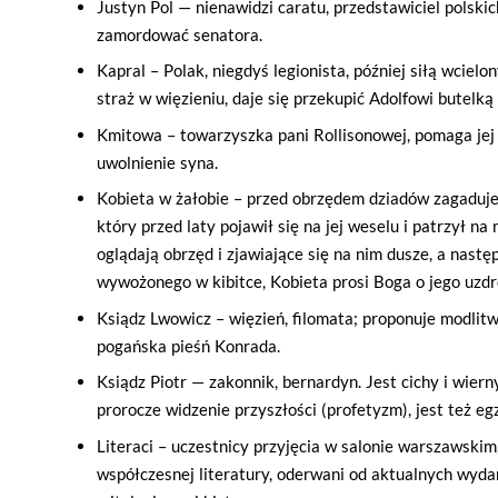
Justyn Pol — nienawidzi caratu, przedstawiciel polskic
zamordować senatora.
Kapral – Polak, niegdyś legionista, później siłą wcielo
straż w więzieniu, daje się przekupić Adolfowi butelką
Kmitowa – towarzyszka pani Rollisonowej, pomaga jej p
uwolnienie syna.
Kobieta w żałobie – przed obrzędem dziadów zagaduje
który przed laty pojawił się na jej weselu i patrzył na
oglądają obrzęd i zjawiające się na nim dusze, a nastę
wywożonego w kibitce, Kobieta prosi Boga o jego uzdr
Ksiądz Lwowicz – więzień, filomata; proponuje modlit
pogańska pieśń Konrada.
Ksiądz Piotr — zakonnik, bernardyn. Jest cichy i wier
prorocze widzenie przyszłości (profetyzm), jest też eg
Literaci – uczestnicy przyjęcia w salonie warszawskim
współczesnej literatury, oderwani od aktualnych wyda