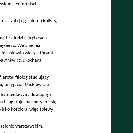
wskim, konformiści,
ra, zabija go piorun kulisty,
ę i za ludzi cierpiących
ięzieniu. We śnie ma
Jezuskowi kwiaty, którymi
wa Ankwicz, ukochana
lareta, filolog studiujący
u; przyjaciel Mickiewicza
u listopadowym; dowcipny i
 i sugeruje, by spotykali się
blisko kościoła, więc śpiewy
 salonie warszawskim,