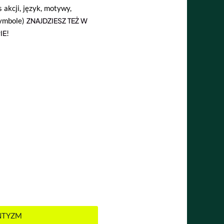
s akcji, język, motywy,
symbole)
ZNAJDZIESZ TEŻ W
IE
!
ANTYZM