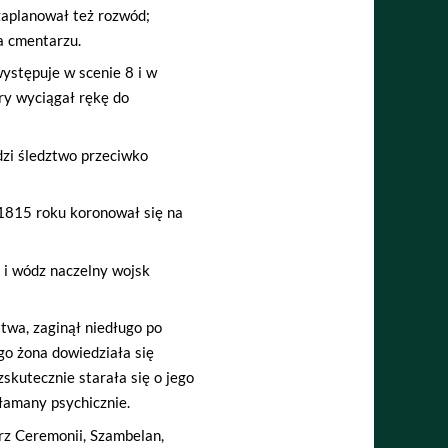
zaplanował też rozwód;
na cmentarzu.
ystępuje w scenie 8 i w
ry wyciągał rękę do
dzi śledztwo przeciwko
1815 roku koronował się na
 i wódz naczelny wojsk
twa, zaginął niedługo po
go żona dowiedziała się
skutecznie starała się o jego
łamany psychicznie.
rz Ceremonii, Szambelan,