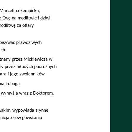
Marcelina Łempicka,
 Ewę na modlitwie i dziwi
modlitwę za ofiary
 opisywać prawdziwych
ch.
oznany przez Mickiewicza w
ony przez młodych podróżnych
ara i jego zwolenników.
ma i uboga.
, wymyśla wraz z Doktorem,
awskim, wypowiada słynne
 inicjatorów powstania