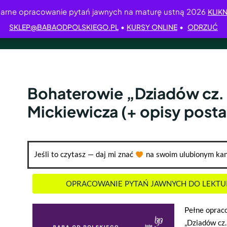
arne opracowanie pytań jawnych na maturę ustną 2026
KLIKN
•
•
SKLEP@BABAODPOLSKIEGO.PL
KURSY ONLINE
ODRZUĆ
Bohaterowie „Dziadów cz. 
Mickiewicza (+ opisy posta
Jeśli to czytasz — daj mi znać
na swoim ulubionym kan
OPRACOWANIE PYTAŃ JAWNYCH DO LEKTURY 
Pełne opraco
„Dziadów cz.