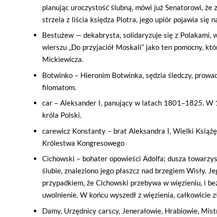
planując uroczystość ślubną, mówi już Senatorowi, że 
strzela z liścia księdza Piotra, jego upiór pojawia się 
Bestużew — dekabrysta, solidaryzuje się z Polakami, w
wierszu „Do przyjaciół Moskali” jako ten pomocny, któ
Mickiewicza.
Botwinko – Hieronim Botwinka, sędzia śledczy, prowa
filomatom.
car – Aleksander I, panujący w latach 1801–1825. W 
króla Polski.
carewicz Konstanty – brat Aleksandra I, Wielki Książę
Królestwa Kongresowego
Cichowski – bohater opowieści Adolfa; dusza towarzys
ślubie, znaleziono jego płaszcz nad brzegiem Wisły. Je
przypadkiem, że Cichowski przebywa w więzieniu, i bez
uwolnienie. W końcu wyszedł z więzienia, całkowicie z
Damy, Urzędnicy carscy, Jenerałowie, Hrabiowie, Mist