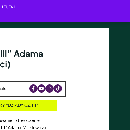
IJ TUTAJ!
III” Adama
ci)
ale:
"DZIADY CZ. III"
wanie i streszczenie
 III” Adama Mickiewicza