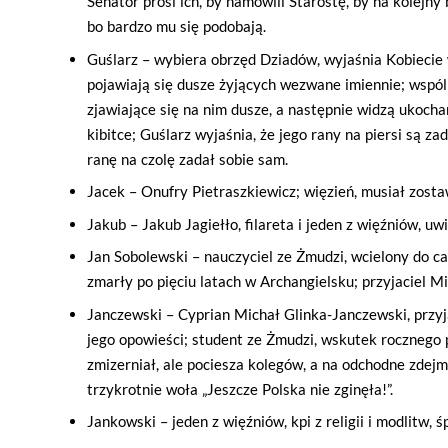
Senator prosi ich, by namówili Starostę, by na kolejny 
bo bardzo mu się podobają.
Guślarz – wybiera obrzęd Dziadów, wyjaśnia Kobiecie
pojawiają się dusze żyjących wezwane imiennie; wspóln
zjawiające się na nim dusze, a następnie widzą ukoc
kibitce; Guślarz wyjaśnia, że jego rany na piersi są z
ranę na czolę zadał sobie sam.
Jacek – Onufry Pietraszkiewicz; więzień, musiał zosta
Jakub – Jakub Jagiełło, filareta i jeden z więźniów, uw
Jan Sobolewski – nauczyciel ze Żmudzi, wcielony do c
zmarły po pięciu latach w Archangielsku; przyjaciel Mi
Janczewski – Cyprian Michał Glinka-Janczewski, przyj
jego opowieści; student ze Żmudzi, wskutek rocznego 
zmizerniał, ale pociesza kolegów, a na odchodne zdejm
trzykrotnie woła „Jeszcze Polska nie zginęła!”.
Jankowski – jeden z więźniów, kpi z religii i modlitw, ś