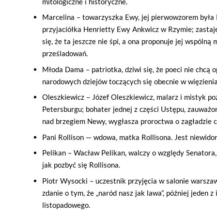
mitologiczne i historyczne.
Marcelina – towarzyszka Ewy, jej pierwowzorem była 
przyjaciółka Henrietty Ewy Ankwicz w Rzymie; zastaje
się, że ta jeszcze nie śpi, a ona proponuje jej wspólną 
prześladowań.
Młoda Dama – patriotka, dziwi się, że poeci nie chcą
narodowych dziejów toczących się obecnie w więzienia
Oleszkiewicz – Józef Oleszkiewicz, malarz i mistyk p
Petersburgu; bohater jednej z części Ustępu, zauważ
nad brzegiem Newy, wygłasza proroctwa o zagładzie c
Pani Rollison — wdowa, matka Rollisona. Jest niewido
Pelikan – Wacław Pelikan, walczy o względy Senatora
jak pozbyć się Rollisona.
Piotr Wysocki – uczestnik przyjęcia w salonie warsz
zdanie o tym, że „naród nasz jak lawa”, później jeden z
listopadowego.