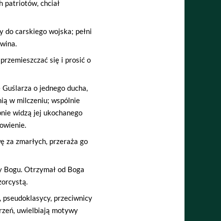
h patriotów, chciał
ny do carskiego wojska; pełni
 wina.
rzemieszczać się i prosić o
 Guślarza o jednego ducha,
 nią w milczeniu; wspólnie
pnie widzą jej ukochanego
owienie.
wę za zmarłych, przeraża go
ny Bogu. Otrzymał od Boga
zorcystą.
, pseudoklasycy, przeciwnicy
rzeń, uwielbiają motywy