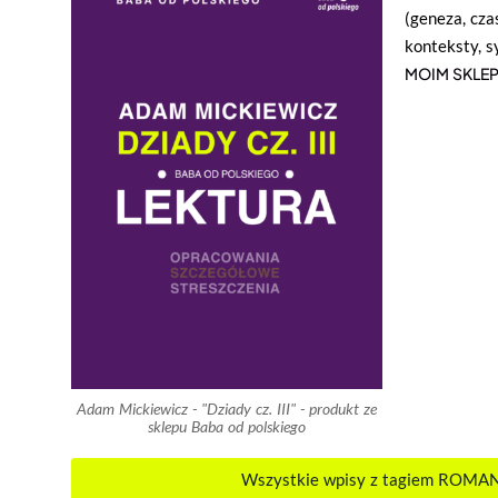
(geneza, cza
konteksty, 
MOIM SKLEP
Adam Mickiewicz - "Dziady cz. III" - produkt ze
sklepu Baba od polskiego
Wszystkie wpisy z tagiem ROM