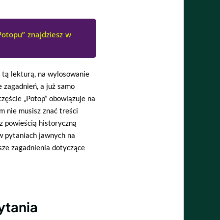
Potopu” znajdziesz w
t tą lekturą, na wylosowanie
e zagadnień, a już samo
częście
„Potop” obowiązuje na
m nie musisz znać treści
 z powieścią historyczną
w pytaniach jawnych na
sze zagadnienia dotyczące
ytania