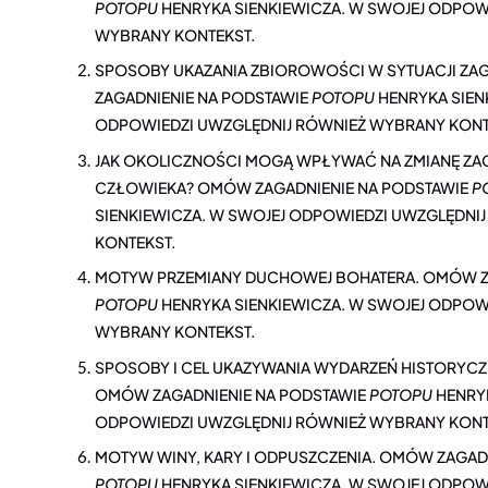
POTOPU
HENRYKA SIENKIEWICZA. W SWOJEJ ODPOW
WYBRANY KONTEKST.
SPOSOBY UKAZANIA ZBIOROWOŚCI W SYTUACJI ZA
ZAGADNIENIE NA PODSTAWIE
POTOPU
HENRYKA SIEN
ODPOWIEDZI UWZGLĘDNIJ RÓWNIEŻ WYBRANY KONT
JAK OKOLICZNOŚCI MOGĄ WPŁYWAĆ NA ZMIANĘ ZA
CZŁOWIEKA? OMÓW ZAGADNIENIE NA PODSTAWIE
P
SIENKIEWICZA. W SWOJEJ ODPOWIEDZI UWZGLĘDNI
KONTEKST.
MOTYW PRZEMIANY DUCHOWEJ BOHATERA. OMÓW ZA
POTOPU
HENRYKA SIENKIEWICZA. W SWOJEJ ODPOW
WYBRANY KONTEKST.
SPOSOBY I CEL UKAZYWANIA WYDARZEŃ HISTORYCZN
OMÓW ZAGADNIENIE NA PODSTAWIE
POTOPU
HENRYK
ODPOWIEDZI UWZGLĘDNIJ RÓWNIEŻ WYBRANY KONT
MOTYW WINY, KARY I ODPUSZCZENIA. OMÓW ZAGAD
POTOPU
HENRYKA SIENKIEWICZA. W SWOJEJ ODPOW