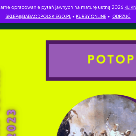
arne opracowanie pytań jawnych na maturę ustną 2026
KLIKN
•
•
SKLEP@BABAODPOLSKIEGO.PL
KURSY ONLINE
ODRZUĆ