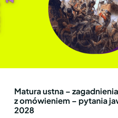
Matura ustna – zagadnieni
z omówieniem – pytania j
2028