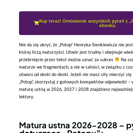
Kup teraz! Omówienie wszystkich pytań z „
ebooku.
Nie da się ukryć, że „Potop” Henryka Sienkiewicza nie jes
której liczą maturzyści. Utwór jest trudny i obejmuje wiel
przebrnięcie przez tekst można uznać za sukces
Na sz
maturze we fragmentach, a nie w całości, w związku z czy
utworu od deski do deski.
Jeżeli nie masz siły mierzyć się
„Potop”, skorzystaj z gotowych konspektów odpowiedzi – 
maturę ustną w 2026, 2027 i 2028 znajdziesz najważniej
lektury.
Matura ustna 2026-2028 – p
dotyczące „Potopu”: