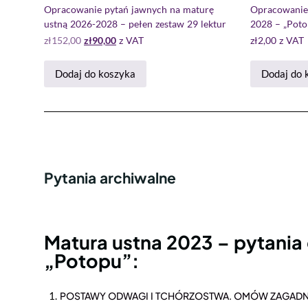
Opracowanie pytań jawnych na maturę
Opracowanie 
ustną 2026-2028 – pełen zestaw 29 lektur
2028 – „Poto
zł
152,00
zł
90,00
z VAT
zł
2,00
z VAT
Dodaj do koszyka
Dodaj do 
Pytania archiwalne
Matura ustna 2023 – pytania
„Potopu”:
POSTAWY ODWAGI I TCHÓRZOSTWA. OMÓW ZAGADNI