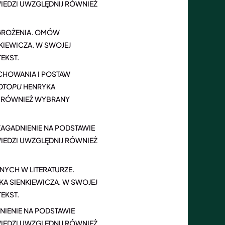
IEDZI UWZGLĘDNIJ RÓWNIEŻ
GROŻENIA. OMÓW
KIEWICZA. W SWOJEJ
EKST.
CHOWANIA I POSTAW
OTOPU
HENRYKA
J RÓWNIEŻ WYBRANY
GADNIENIE NA PODSTAWIE
IEDZI UWZGLĘDNIJ RÓWNIEŻ
YCH W LITERATURZE.
A SIENKIEWICZA. W SWOJEJ
EKST.
NIENIE NA PODSTAWIE
IEDZI UWZGLĘDNIJ RÓWNIEŻ