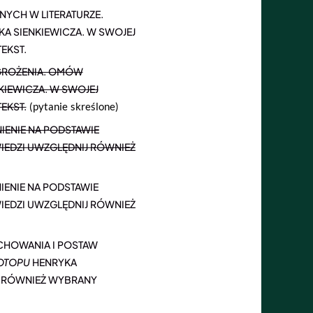
YCH W LITERATURZE.
A SIENKIEWICZA. W SWOJEJ
EKST.
GROŻENIA. OMÓW
KIEWICZA. W SWOJEJ
EKST.
(pytanie skreślone)
ENIE NA PODSTAWIE
IEDZI UWZGLĘDNIJ RÓWNIEŻ
ENIE NA PODSTAWIE
IEDZI UWZGLĘDNIJ RÓWNIEŻ
CHOWANIA I POSTAW
OTOPU
HENRYKA
J RÓWNIEŻ WYBRANY