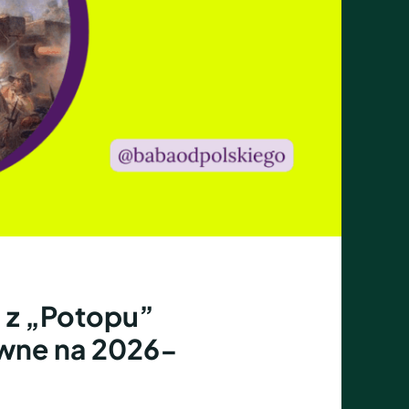
a z „Potopu”
awne na 2026-