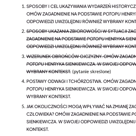
SPOSOBY I CEL UKAZYWANIA WYDARZEŃ HISTORYCZN
OMÓW ZAGADNIENIE NA PODSTAWIE
POTOPU
HENRYK
ODPOWIEDZI UWZGLĘDNIJ RÓWNIEŻ WYBRANY KONT
SPOSOBY UKAZANIA ZBIOROWOŚCI W SYTUACJI ZA
ZAGADNIENIE NA PODSTAWIE
POTOPU
HENRYKA SIEN
ODPOWIEDZI UWZGLĘDNIJ RÓWNIEŻ WYBRANY KONT
WIZERUNEK OBROŃCÓW OJCZYZNY. OMÓW ZAGADNI
POTOPU
HENRYKA SIENKIEWICZA. W SWOJEJ ODPOW
WYBRANY KONTEKST.
(pytanie skreślone)
POSTAWY ODWAGI I TCHÓRZOSTWA. OMÓW ZAGADNI
POTOPU
HENRYKA SIENKIEWICZA. W SWOJEJ ODPOW
WYBRANY KONTEKST.
JAK OKOLICZNOŚCI MOGĄ WPŁYWAĆ NA ZMIANĘ ZA
CZŁOWIEKA? OMÓW ZAGADNIENIE NA PODSTAWIE
P
SIENKIEWICZA. W SWOJEJ ODPOWIEDZI UWZGLĘDNI
KONTEKST.