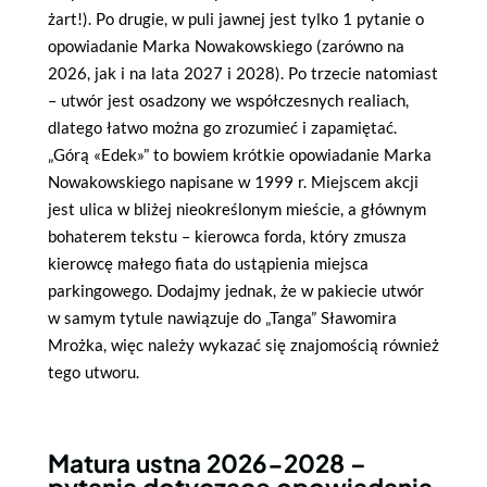
żart!). Po drugie, w puli jawnej jest tylko 1 pytanie o
opowiadanie Marka Nowakowskiego (zarówno na
2026, jak i na lata 2027 i 2028). Po trzecie natomiast
– utwór jest osadzony we współczesnych realiach,
dlatego łatwo można go zrozumieć i zapamiętać.
„Górą «Edek»” to bowiem krótkie opowiadanie Marka
Nowakowskiego napisane w 1999 r. Miejscem akcji
jest ulica w bliżej nieokreślonym mieście, a głównym
bohaterem tekstu – kierowca forda, który zmusza
kierowcę małego fiata do ustąpienia miejsca
parkingowego. Dodajmy jednak, że w pakiecie utwór
w samym tytule nawiązuje do „Tanga” Sławomira
Mrożka, więc należy wykazać się znajomością również
tego utworu.
Matura ustna 2026-2028 –
pytania dotyczące opowiadania