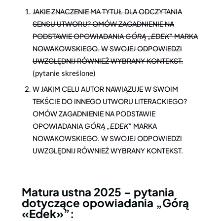
JAKIE ZNACZENIE MA TYTUŁ DLA ODCZYTANIA
SENSU UTWORU? OMÓW ZAGADNIENIE NA
PODSTAWIE OPOWIADANIA
GÓRĄ „EDEK”
MARKA
NOWAKOWSKIEGO. W SWOJEJ ODPOWIEDZI
UWZGLĘDNIJ RÓWNIEŻ WYBRANY KONTEKST.
(pytanie skreślone)
W JAKIM CELU AUTOR NAWIĄZUJE W SWOIM
TEKŚCIE DO INNEGO UTWORU LITERACKIEGO?
OMÓW ZAGADNIENIE NA PODSTAWIE
OPOWIADANIA
GÓRĄ „EDEK”
MARKA
NOWAKOWSKIEGO. W SWOJEJ ODPOWIEDZI
UWZGLĘDNIJ RÓWNIEŻ WYBRANY KONTEKST.
Matura ustna 2025 – pytania
dotyczące opowiadania „Górą
«Edek»”: