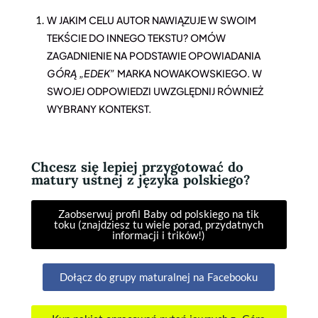
W JAKIM CELU AUTOR NAWIĄZUJE W SWOIM
TEKŚCIE DO INNEGO TEKSTU? OMÓW
ZAGADNIENIE NA PODSTAWIE OPOWIADANIA
GÓRĄ „EDEK”
MARKA NOWAKOWSKIEGO. W
SWOJEJ ODPOWIEDZI UWZGLĘDNIJ RÓWNIEŻ
WYBRANY KONTEKST.
Chcesz się lepiej przygotować do
matury ustnej z języka polskiego?
Zaobserwuj profil Baby od polskiego na tik
toku (znajdziesz tu wiele porad, przydatnych
informacji i trików!)
Dołącz do grupy maturalnej na Facebooku