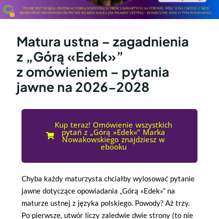
Matura ustna – zagadnienia
z „Górą «Edek»”
z omówieniem – pytania
jawne na 2026-2028
Kup teraz! Omówienie wszystkich
pytań z „Górą »Edek«” Marka
Nowakowskiego znajdziesz w
ebooku
Chyba każdy maturzysta chciałby wylosować pytanie
jawne dotyczące opowiadania „Górą «Edek»” na
maturze ustnej z języka polskiego. Powody? Aż trzy.
Po pierwsze, utwór liczy zaledwie dwie strony (to nie