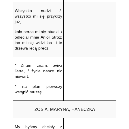
Wszystko nudzi /  
wszystko mi się przykrzy 
już;
koło serca mi się studzi, / 
odleciał mnie Anioł Stróż; 
ino mi się widzi las  i te 
drzewa lecą precz
* Znam, znam: eviva 
l’arte, / życie nasze nic 
niewart,
* na plan pierwszy 
wstąpić muszę
ZOSIA, MARYNA, HANECZKA
My byśmy chciały z 