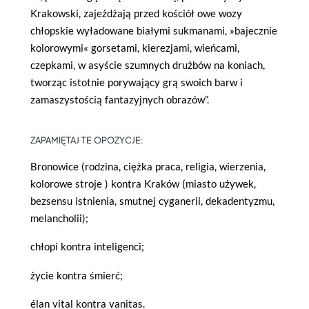
Krakowski, zajeżdżają przed kościół owe wozy
chłopskie wyładowane białymi sukmanami, »bajecznie
kolorowymi« gorsetami, kierezjami, wieńcami,
czepkami, w asyście szumnych drużbów na koniach,
tworząc istotnie porywający grą swoich barw i
zamaszystością fantazyjnych obrazów”.
ZAPAMIĘTAJ TE OPOZYCJE:
Bronowice (rodzina, ciężka praca, religia, wierzenia,
kolorowe stroje ) kontra Kraków (miasto używek,
bezsensu istnienia, smutnej cyganerii, dekadentyzmu,
melancholii);
chłopi kontra inteligenci;
życie kontra śmierć;
élan vital kontra vanitas.