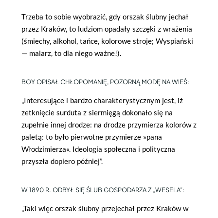
Trzeba to sobie wyobrazić, gdy orszak ślubny jechał
przez Kraków, to ludziom opadały szczęki z wrażenia
(śmiechy, alkohol, tańce, kolorowe stroje; Wyspiański
— malarz, to dla niego ważne!).
BOY OPISAŁ CHŁOPOMANIĘ, POZORNĄ MODĘ NA WIEŚ:
„Interesujące i bardzo charakterystycznym jest, iż
zetknięcie surduta z siermięgą dokonało się na
zupełnie innej drodze: na drodze przymierza kolorów z
paletą: to było pierwotne przymierze »pana
Włodzimierza«. Ideologia społeczna i polityczna
przyszła dopiero później”.
W 1890 R. ODBYŁ SIĘ ŚLUB GOSPODARZA Z „WESELA”:
„Taki więc orszak ślubny przejechał przez Kraków w