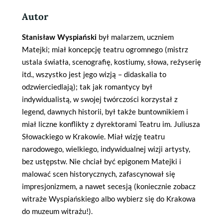
Autor
Stanisław Wyspiański
był malarzem, uczniem
Matejki; miał koncepcję teatru ogromnego (mistrz
ustala światła, scenografię, kostiumy, słowa, reżyserię
itd., wszystko jest jego wizją – didaskalia to
odzwierciedlają); tak jak romantycy był
indywidualistą, w swojej twórczości korzystał z
legend, dawnych historii, był także buntownikiem i
miał liczne konflikty z dyrektorami Teatru im. Juliusza
Słowackiego w Krakowie. Miał wizję teatru
narodowego, wielkiego, indywidualnej wizji artysty,
bez ustępstw. Nie chciał być epigonem Matejki i
malować scen historycznych, zafascynował się
impresjonizmem, a nawet secesją (koniecznie zobacz
witraże Wyspiańskiego albo wybierz się do Krakowa
do muzeum witrażu!).