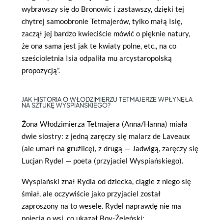
wybrawszy się do Bronowic i zastawszy, dzięki tej
chytrej samoobronie Tetmajerów, tylko małą Isię,
zaczął jej bardzo kwieciście mówić o pięknie natury,
że ona sama jest jak te kwiaty polne, etc., na co
sześcioletnia Isia odpaliła mu arcystaropolską
propozycją”.
JAK HISTORIA O WŁODZIMIERZU TETMAJERZE WPŁYNĘŁA
NA SZTUKĘ WYSPIAŃSKIEGO?
Żona Włodzimierza Tetmajera (Anna/Hanna) miała
dwie siostry: z jedną zaręczy się malarz de Laveaux
(ale umarł na gruźlicę), z drugą — Jadwigą, zaręczy się
Lucjan Rydel — poeta (przyjaciel Wyspiańskiego).
Wyspiański znał Rydla od dziecka, ciągle z niego się
śmiał, ale oczywiście jako przyjaciel został
zaproszony na to wesele. Rydel naprawdę nie ma
pojęcia o wsi, co ukazał Boy-Żeleński: