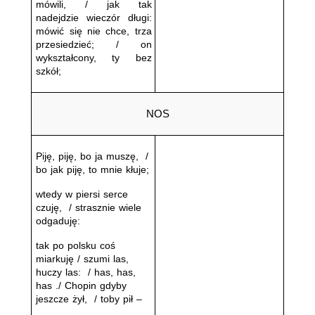
mówili, / jak tak 
nadejdzie wieczór długi: 
mówić się nie chce, trza 
przesiedzieć; / on 
wykształcony, ty bez 
szkół;
NOS
Pĳę, pĳę, bo ja muszę,  / 
bo jak pĳę, to mnie kłuje;
wtedy w piersi serce 
czuję,  / strasznie wiele 
odgaduję:
tak po polsku coś 
miarkuję / szumi las, 
huczy las:  / has, has, 
has ./ Chopin gdyby 
jeszcze żył,  / toby pił –