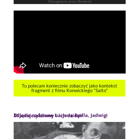
Tu polecam koniecznie zobaczyć jako kontekst
fragment z filmu Konwickiego "Salto"
Zdjęcia rodzinne Lucjana Rydla, Jadwigi Mikołajczykówny i ich dzieci: