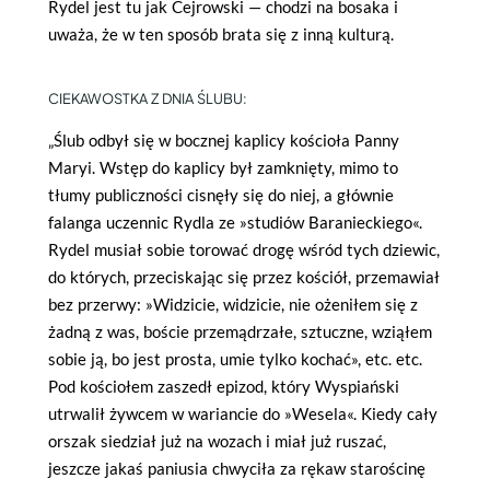
Rydel jest tu jak Cejrowski — chodzi na bosaka i
uważa, że w ten sposób brata się z inną kulturą.
CIEKAWOSTKA Z DNIA ŚLUBU:
„Ślub odbył się w bocznej kaplicy kościoła Panny
Maryi. Wstęp do kaplicy był zamknięty, mimo to
tłumy publiczności cisnęły się do niej, a głównie
falanga uczennic Rydla ze »studiów Baranieckiego«.
Rydel musiał sobie torować drogę wśród tych dziewic,
do których, przeciskając się przez kościół, przemawiał
bez przerwy: »Widzicie, widzicie, nie ożeniłem się z
żadną z was, boście przemądrzałe, sztuczne, wziąłem
sobie ją, bo jest prosta, umie tylko kochać», etc. etc.
Pod kościołem zaszedł epizod, który Wyspiański
utrwalił żywcem w wariancie do »Wesela«. Kiedy cały
orszak siedział już na wozach i miał już ruszać,
jeszcze jakaś paniusia chwyciła za rękaw starościnę