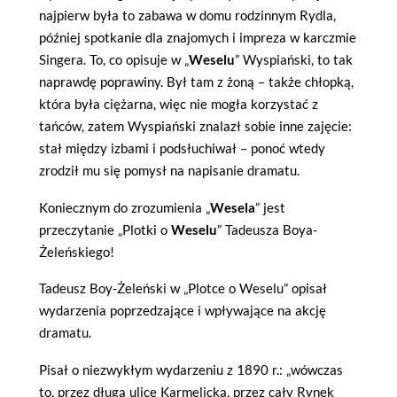
najpierw była to zabawa w domu rodzinnym Rydla,
później spotkanie dla znajomych i impreza w karczmie
Singera. To, co opisuje w „
Weselu
” Wyspiański, to tak
naprawdę poprawiny. Był tam z żoną – także chłopką,
która była ciężarna, więc nie mogła korzystać z
tańców, zatem Wyspiański znalazł sobie inne zajęcie:
stał między izbami i podsłuchiwał – ponoć wtedy
zrodził mu się pomysł na napisanie dramatu.
Koniecznym do zrozumienia „
Wesela
” jest
przeczytanie „Plotki o
Weselu
” Tadeusza Boya-
Żeleńskiego!
Tadeusz Boy-Żeleński w „Plotce o Weselu” opisał
wydarzenia poprzedzające i wpływające na akcję
dramatu.
Pisał o niezwykłym wydarzeniu z 1890 r.: „wówczas
to, przez długą ulicę Karmelicką, przez cały Rynek