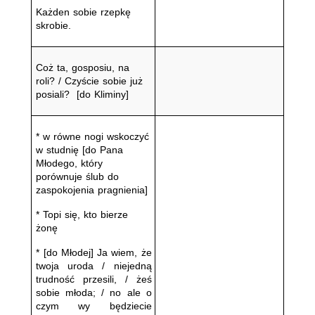
Każden sobie rzepkę 
skrobie.
Coż ta, gosposiu, na 
roli? / Czyście sobie już 
posiali?  [do Kliminy]
* w równe nogi wskoczyć 
w studnię [do Pana 
Młodego, który 
porównuje ślub do 
zaspokojenia pragnienia]
* Topi się, kto bierze 
żonę
* [do Młodej] Ja wiem, że 
twoja uroda / niejedną 
trudność przesili, / żeś 
sobie młoda; / no ale o 
czym wy będziecie 