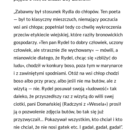
„Zabawny był stosunek Rydla do chłopów. Ten poeta
— był to klasyczny mieszczuch, niemający poczucia
wsi ani chłopa; popełniał tedy co chwilę wykroczenia
przeciw etykiecie wiejskiej, które raziły bronowickich
gospodarzy. »Ten pan Rydel to dobry człowiek, uczony
człowiek, ale strasznie źle wychowany« — mówili, a
mianowicie dlatego, że Rydel, chcąc się »zbliżyć do
ludu«, chodził w konkury boso, poza tym w marynarce
i z zawiniętymi spodniami. Otóż na wsi chłop chodzi
boso albo przy pracy, albo jeśli nie ma butów, ale z
wizytą — nie. Rydel posuwał swoją »ludowość« tak
daleko, że przyszedłszy raz z wizytą do willi swej
ciotki, pani Domańskiej (Radczyni z »Wesela«) prosił
ją o pozwolenie zdjęcia butów, bo tak się już
przyzwyczaił… Pokazywał wszystkim, kto chciał i kto
nie chciał, że nie nosi gatek etc. I gadał, gadał, gadał”.