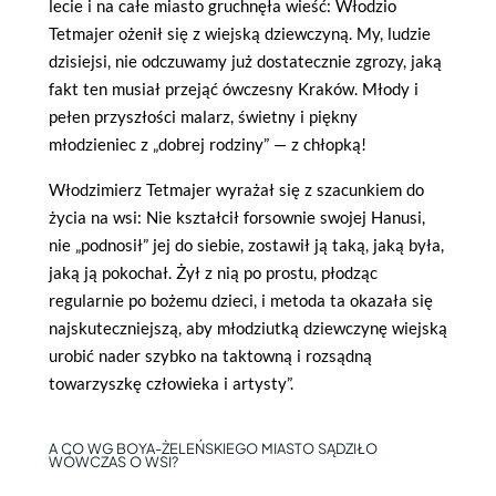
lecie i na całe miasto gruchnęła wieść: Włodzio
Tetmajer ożenił się z wiejską dziewczyną. My, ludzie
dzisiejsi, nie odczuwamy już dostatecznie zgrozy, jaką
fakt ten musiał przejąć ówczesny Kraków. Młody i
pełen przyszłości malarz, świetny i piękny
młodzieniec z „dobrej rodziny” — z chłopką!
Włodzimierz Tetmajer wyrażał się z szacunkiem do
życia na wsi: Nie kształcił forsownie swojej Hanusi,
nie „podnosił” jej do siebie, zostawił ją taką, jaką była,
jaką ją pokochał. Żył z nią po prostu, płodząc
regularnie po bożemu dzieci, i metoda ta okazała się
najskuteczniejszą, aby młodziutką dziewczynę wiejską
urobić nader szybko na taktowną i rozsądną
towarzyszkę człowieka i artysty”.
A CO WG BOYA-ŻELEŃSKIEGO MIASTO SĄDZIŁO
WÓWCZAS O WSI?