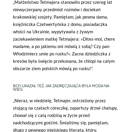
„Małżeństwo Tetmajera stanowiło przez szereg lat
niewyczerpany przedmiot rozmów i dociekań
krakowskiej sosjety. Pamiętam, jak pewna dama,
księżniczka Czetwertyńska z domu, posiadaczka
włości na Ukrainie, wypytywała z żywym
zaciekawieniem matkę Tetmajera: »Dites-moi, chere
madame, a po jakiemu oni mówią z sobą? Czy pan
Włodzimierz umie po rusku?«. Zacna dziedziczka z
kresów była święcie przekonana, że chłopi na całym
obszarze ziem polskich mówią po rusku!”.
BOY UKAZAŁ TEŻ, JAK ZADRĘCZAJĄCA BYŁA MODA NA
WIEŚ:
„Nieraz, w niedzielę, Tetmajer, ostrzeżony przez
stojącą na czatach córeczkę, zaparłszy drzwi chałupy,
chował się z całą rodziną w życie przed
nadchodzącymi gośćmi. Śmialiśmy się, pamiętam,
długo z pewnego miejskiego literata, który,