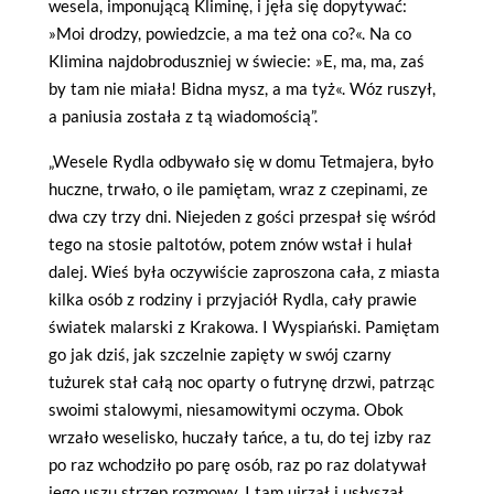
wesela, imponującą Kliminę, i jęła się dopytywać:
»Moi drodzy, powiedzcie, a ma też ona co?«. Na co
Klimina najdobroduszniej w świecie: »E, ma, ma, zaś
by tam nie miała! Bidna mysz, a ma tyż«. Wóz ruszył,
a paniusia została z tą wiadomością”.
„Wesele Rydla odbywało się w domu Tetmajera, było
huczne, trwało, o ile pamiętam, wraz z czepinami, ze
dwa czy trzy dni. Niejeden z gości przespał się wśród
tego na stosie paltotów, potem znów wstał i hulał
dalej. Wieś była oczywiście zaproszona cała, z miasta
kilka osób z rodziny i przyjaciół Rydla, cały prawie
światek malarski z Krakowa. I Wyspiański. Pamiętam
go jak dziś, jak szczelnie zapięty w swój czarny
tużurek stał całą noc oparty o futrynę drzwi, patrząc
swoimi stalowymi, niesamowitymi oczyma. Obok
wrzało weselisko, huczały tańce, a tu, do tej izby raz
po raz wchodziło po parę osób, raz po raz dolatywał
jego uszu strzęp rozmowy. I tam ujrzał i usłyszał