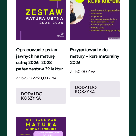
Opracowanie pytań
Przygotowanie do
jawnych na maturę
matury – kurs maturalny
ustną 2026-2028 –
2026
pełen zestaw 29 lektur
ZŁ
150,00
Z VAT
ZŁ
152,00
ZŁ
90,00
Z VAT
DODAJ DO
KOSZYKA
DODAJ DO
KOSZYKA