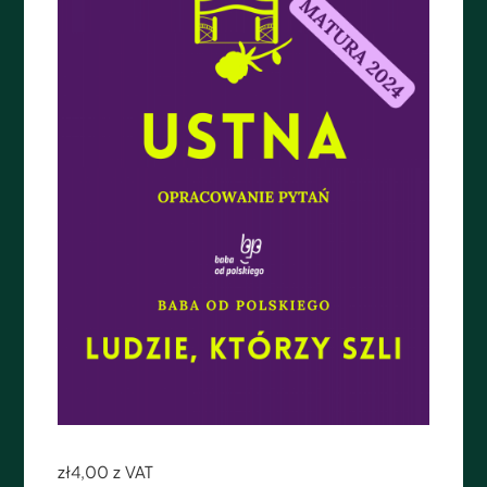
zł
4,00
z VAT