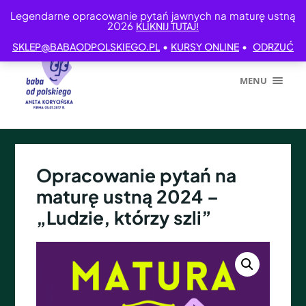
Legendarne opracowanie pytań jawnych na maturę ustną
2026
KLIKNIJ TUTAJ!
•
•
SKLEP@BABAODPOLSKIEGO.PL
KURSY ONLINE
ODRZUĆ
MENU
Opracowanie pytań na
maturę ustną 2024 –
„Ludzie, którzy szli”