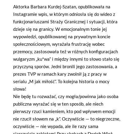
Aktorka Barbara Kurdej-Szatan, opublikowała na
Instagramie wpis, w którym odniosła się do wideo z
funkcjonariuszami Straży Granicznej i sytuacji, która
dzieje się na granicy. W emocjonalnym tonie jej
wypowiedzi, opublikowanej na prywatnym koncie
społecznościowym, wyrażała frustrację wobec
przemocy, zastosowała też w różnych konfiguracjach
wulgaryzm „ku*wa” i między innymi to słowo stało się
przyczyną sporów. Jedni bronili jego zastosowania, a
prezes TVP w ramach kary zwolnił ją z pracy w
serialu „M jak miłość”. To kolejna historia o mocy
słowa!
Nie będę tu rozważać, czy mogła/powinna jako osoba
publiczna wyrażać się w ten sposób, ale niech
pierwszy rzuci kamieniem, kto pod wpływem emocji
nie rzucił słowem na „k”. Oczywiście — to niegrzeczne,
oczywiście — nie wypada, ale ile razy sama
siarczyście zaklęłam! Przy skokach z Dwóch Wież