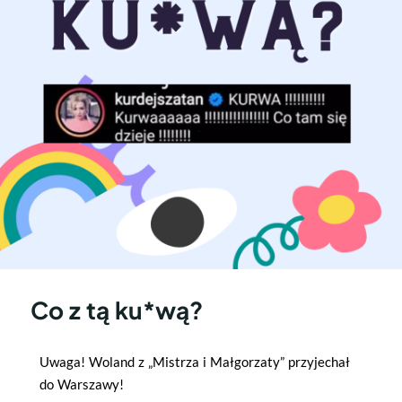
Co z tą ku*wą?
Uwaga! Woland z „Mistrza i Małgorzaty” przyjechał
do Warszawy!