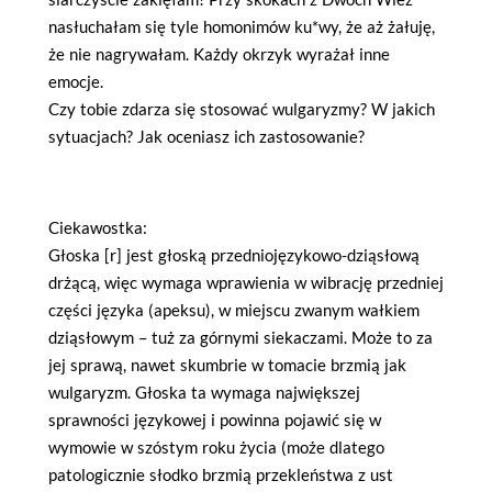
nasłuchałam się tyle homonimów ku*wy, że aż żałuję,
że nie nagrywałam. Każdy okrzyk wyrażał inne
emocje.
Czy tobie zdarza się stosować wulgaryzmy? W jakich
sytuacjach? Jak oceniasz ich zastosowanie?
Ciekawostka:
Głoska [r] jest głoską przedniojęzykowo-dziąsłową
drżącą, więc wymaga wprawienia w wibrację przedniej
części języka (apeksu), w miejscu zwanym wałkiem
dziąsłowym – tuż za górnymi siekaczami. Może to za
jej sprawą, nawet skumbrie w tomacie brzmią jak
wulgaryzm. Głoska ta wymaga największej
sprawności językowej i powinna pojawić się w
wymowie w szóstym roku życia (może dlatego
patologicznie słodko brzmią przekleństwa z ust