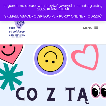
Legendarne opracowanie pytań jawnych na maturę ustną
2026
KLIKNIJ TUTAJ!
•
•
SKLEP@BABAODPOLSKIEGO.PL
KURSY ONLINE
ODRZUĆ
MENU