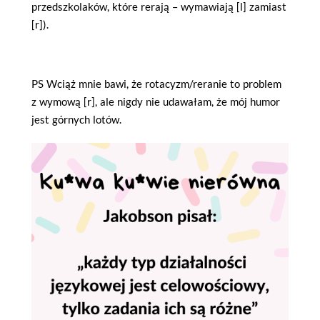
przedszkolaków, które rerają – wymawiają [l] zamiast
[r]).
PS Wciąż mnie bawi, że rotacyzm/reranie to problem
z wymową [r], ale nigdy nie udawałam, że mój humor
jest górnych lotów.