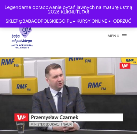
Legendarne opracowanie pytań jawnych na maturę ustną
2026
KLIKNIJ TUTAJ!
•
•
SKLEP@BABAODPOLSKIEGO.PL
KURSY ONLINE
ODRZUĆ
MENU