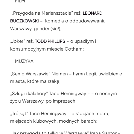
FILM
„Przygoda na Mariensztacie” reż.
LEONARD
– komedia o odbudowywaniu
BUCZKOWSKI
Warszawy, gender (sic!);
„Joker” reż.
– o upadłym i
TODD PHILLIPS
konsumpcyjnym mieście Gotham;
MUZYKA
„Sen o Warszawie” Niemen – hymn Legii, uwielbienie
miasta, które ma rzekę;
„Szlugi i kalafiory” Taco Hemingway – – o nocnym
życiu Warszawy, po imprezach;
„Trójkąt” Taco Hemingway – o stacjach metra,
miejscach klubowych, modnych barach;
„Jak przygoda to tylko w Warszawie” Irena Santor –