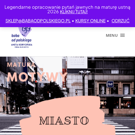
Legendarne opracowanie pytań jawnych na maturę ustną
2026
KLIKNIJ TUTAJ!
•
•
SKLEP@BABAODPOLSKIEGO.PL
KURSY ONLINE
ODRZUĆ
MENU