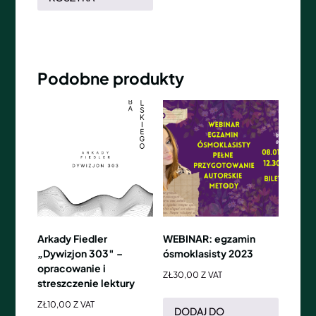
Podobne produkty
Arkady Fiedler
WEBINAR: egzamin
„Dywizjon 303″ –
ósmoklasisty 2023
opracowanie i
ZŁ
30,00
Z VAT
streszczenie lektury
ZŁ
10,00
Z VAT
DODAJ DO