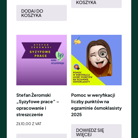
KOSZYKA
DODAJ DO
KOSZYKA
Stefan Żeromski
Pomoc w weryfikacji
„Syzyfowe prace” –
liczby punktów na
opracowanie i
egzaminie ósmoklasisty
streszczenie
2025
ZŁ
10,00
Z VAT
DOWIEDZ SIĘ
WIĘCEJ