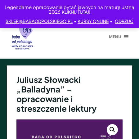
Legendarne opracowanie pytań jawnych na maturę ustną
2026
KLIKNIJ TUTAJ!
•
•
SKLEP@BABAODPOLSKIEGO.PL
KURSY ONLINE
ODRZUĆ
MENU
Juliusz Słowacki
„Balladyna” –
opracowanie i
streszczenie lektury