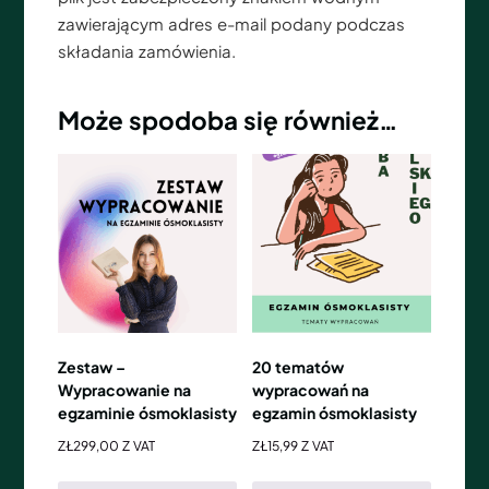
zawierającym adres e-mail podany podczas
składania zamówienia.
Może spodoba się również…
Zestaw –
20 tematów
Wypracowanie na
wypracowań na
egzaminie ósmoklasisty
egzamin ósmoklasisty
ZŁ
299,00
Z VAT
ZŁ
15,99
Z VAT