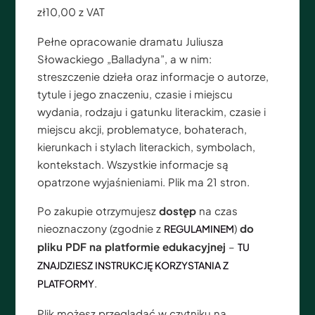
zł
10,00
z VAT
Pełne opracowanie dramatu Juliusza
Słowackiego „Balladyna”, a w nim:
streszczenie dzieła oraz informacje o autorze,
tytule i jego znaczeniu, czasie i miejscu
wydania, rodzaju i gatunku literackim, czasie i
miejscu akcji, problematyce, bohaterach,
kierunkach i stylach literackich, symbolach,
kontekstach. Wszystkie informacje są
opatrzone wyjaśnieniami. Plik ma 21 stron.
Po zakupie otrzymujesz
dostęp
na czas
nieoznaczony (zgodnie z
)
do
REGULAMINEM
pliku PDF na platformie edukacyjnej
–
TU
ZNAJDZIESZ INSTRUKCJĘ KORZYSTANIA Z
.
PLATFORMY
Plik możesz przeglądać w czytniku na