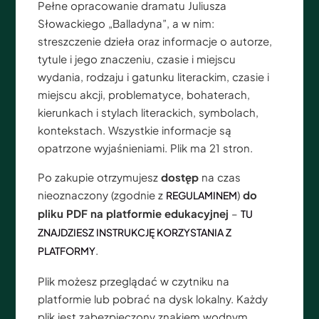
Pełne opracowanie dramatu Juliusza
Słowackiego „Balladyna”, a w nim:
streszczenie dzieła oraz informacje o autorze,
tytule i jego znaczeniu, czasie i miejscu
wydania, rodzaju i gatunku literackim, czasie i
miejscu akcji, problematyce, bohaterach,
kierunkach i stylach literackich, symbolach,
kontekstach. Wszystkie informacje są
opatrzone wyjaśnieniami. Plik ma 21 stron.
Po zakupie otrzymujesz
dostęp
na czas
nieoznaczony (zgodnie z
)
do
REGULAMINEM
pliku PDF na platformie edukacyjnej
–
TU
ZNAJDZIESZ INSTRUKCJĘ KORZYSTANIA Z
.
PLATFORMY
Plik możesz przeglądać w czytniku na
platformie lub pobrać na dysk lokalny. Każdy
plik jest zabezpieczony znakiem wodnym