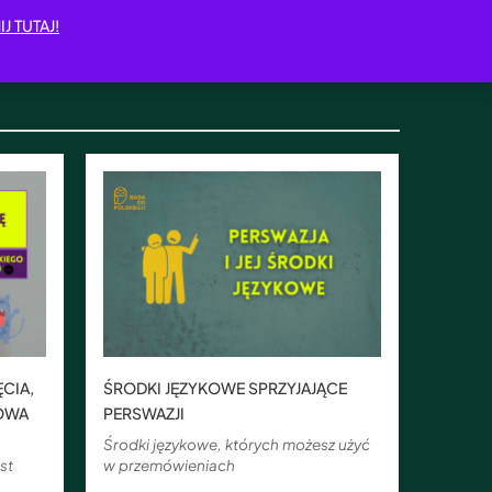
IJ TUTAJ!
CIA,
ŚRODKI JĘZYKOWE SPRZYJAJĄCE
ŁOWA
PERSWAZJI
Środki językowe, których możesz użyć
st
w przemówieniach