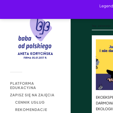
Legend
Tag:
perswazja
PLATFORMA
EDUKACYJNA
ZAPISZ SIĘ NA ZAJĘCIA
EKOEKSP
CENNIK USŁUG
DARMOWA
EKOLOGII
REKOMENDACJE