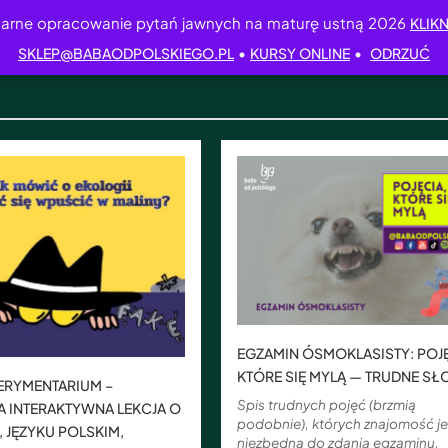
arne opracowanie pytań jawnych na maturę ustną 2026
KLIKN
•
•
SKLEP@BABAODPOLSKIEGO.PL
KURSY ONLINE
ODRZUĆ
EGZAMIN ÓSMOKLASISTY: POJĘ
KTÓRE SIĘ MYLĄ — TRUDNE S
ERYMENTARIUM –
Spis trudnych pojęć (brzmią
 INTERAKTYWNA LEKCJA O
podobnie), których znajomość je
, JĘZYKU POLSKIM,
niezbędna do zdania egzaminu.