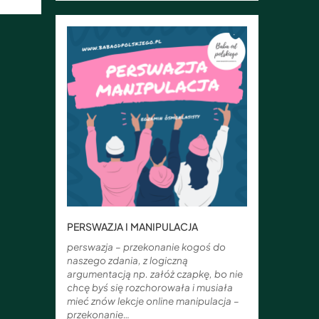
PERSWAZJA I MANIPULACJA
perswazja – przekonanie kogoś do
naszego zdania, z logiczną
argumentacją np. załóż czapkę, bo nie
chcę byś się rozchorowała i musiała
mieć znów lekcje online manipulacja –
przekonanie…