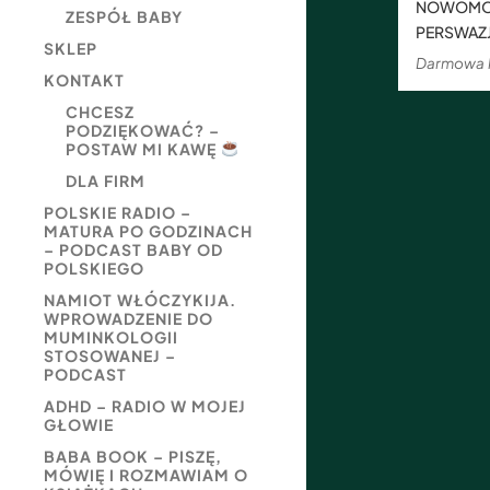
NOWOMOW
ZESPÓŁ BABY
PERSWAZJI
SKLEP
Darmowa l
KONTAKT
CHCESZ
PODZIĘKOWAĆ? –
POSTAW MI KAWĘ
DLA FIRM
POLSKIE RADIO –
MATURA PO GODZINACH
– PODCAST BABY OD
POLSKIEGO
NAMIOT WŁÓCZYKIJA.
WPROWADZENIE DO
MUMINKOLOGII
STOSOWANEJ –
PODCAST
ADHD – RADIO W MOJEJ
GŁOWIE
BABA BOOK – PISZĘ,
MÓWIĘ I ROZMAWIAM O