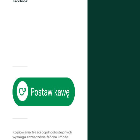
Facebook
Kopiowanie treści ogólnodostępnych
wymaga zaznaczenia źródła i może