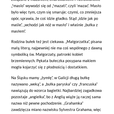
„*maslo” wywodzi się od „*mazati”, czyli ‘mazać’. Masło
było więc tym, czym się smaruje; czymś, co zmniejsza
opór, sprawia, że coś idzie gładko. Stąd „idzie jak po
maśle”, „wchodzi jak nóż w masło” i właśnie „bułka z
masłem”.
Rodzina bułek też jest ciekawa. „Małgorzatka”, pisana
małą literą, najpewniej nie ma coś wspólnego z dawną
symboliką św. Małgorzaty, patronki kobiet
brzemiennych. Pękata bułeczka posypana makiem
mogła kojarzyć się z płodnością i dostatkiem.
Na Śląsku mamy „żymłę”, w Galicji długą bułkę
nazywano „weką”, a „bułka paryska” czy „francuska”
nawiązują do wzorca bagietki. Najbardziej zagadkowa
pozostaje „angielka”, bo z Anglią wiąże ją raczej sama
nazwa niż pewne pochodzenie. „Grahamka”
zawdzięcza miano nazwisku Sylvestra Grahama, więc