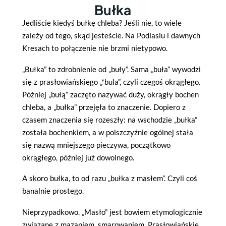
Bułka
Jedliście kiedyś bułkę chleba? Jeśli nie, to wiele
zależy od tego, skąd jesteście. Na Podlasiu i dawnych
Kresach to połączenie nie brzmi nietypowo.
„Bułka” to zdrobnienie od „buły”. Sama „buła” wywodzi
się z prasłowiańskiego „*bula”, czyli czegoś okrągłego.
Później „bułą” zaczęto nazywać duży, okrągły bochen
chleba, a „bułka” przejęła to znaczenie. Dopiero z
czasem znaczenia się rozeszły: na wschodzie „bułka”
została bochenkiem, a w polszczyźnie ogólnej stała
się nazwą mniejszego pieczywa, początkowo
okrągłego, później już dowolnego.
A skoro bułka, to od razu „bułka z masłem”. Czyli coś
banalnie prostego.
Nieprzypadkowo. „Masło” jest bowiem etymologicznie
związane z mazaniem, smarowaniem. Prasłowiańskie