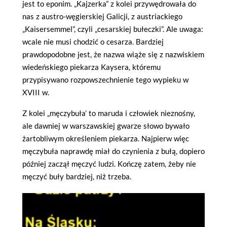
jest to eponim. „Kajzerka” z kolei przywędrowała do
nas z austro-węgierskiej Galicji, z austriackiego
„Kaisersemmel”, czyli „cesarskiej bułeczki”. Ale uwaga:
wcale nie musi chodzić o cesarza. Bardziej
prawdopodobne jest, że nazwa wiąże się z nazwiskiem
wiedeńskiego piekarza Kaysera, któremu
przypisywano rozpowszechnienie tego wypieku w
XVIII w.
Z kolei „męczybuła’ to maruda i człowiek nieznośny,
ale dawniej w warszawskiej gwarze słowo bywało
żartobliwym określeniem piekarza. Najpierw więc
męczybuła naprawdę miał do czynienia z bułą, dopiero
później zaczął męczyć ludzi. Kończę zatem, żeby nie
męczyć buły bardziej, niż trzeba.