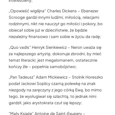
interesowny;
„Opowieść wigilijna” Charles Dickens – Ebenezer
Scrooge gardzi innymi ludźmi, miłością, relacjami
rodzinnymi, nikt nie nauczył go miłości i pokory, bo
obiecał sobie już w dzieciństwie, że będzie
niezależny finansowo i sam sobie w życiu da radę;
„Quo vadis” Henryk Sienkiewicz – Neron uważa się
za najlepszego artystę, dokonuje zbrodni, by mieć
temat literacki; jest megalomanem, ostatecznie
kończy źle – popełnia samobójstwo;
„Pan Tadeusz” Adam Mickiewicz – Stolnik Horeszko
podał Jackowi Soplicy czarną polewkę na znak
niezgody na zaręczyny z jego córką Ewą, bo mimo
tego, że wysługiwał się szlachtą, to jednak nimi
gardził, jako arystokrata czuł się lepszy;
“Mały Książę” Antoine de Saint-Exupery –