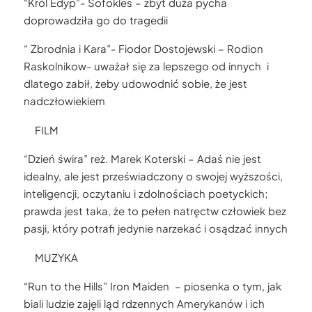
“Król Edyp”- Sofokles – zbyt duża pycha
doprowadziła go do tragedii
“ Zbrodnia i Kara”- Fiodor Dostojewski – Rodion
Raskolnikow- uważał się za lepszego od innych i
dlatego zabił, żeby udowodnić sobie, że jest
nadczłowiekiem
FILM
“Dzień świra” reż. Marek Koterski – Adaś nie jest
idealny, ale jest przeświadczony o swojej wyższości,
inteligencji, oczytaniu i zdolnościach poetyckich;
prawda jest taka, że to pełen natręctw człowiek bez
pasji, który potrafi jedynie narzekać i osądzać innych
MUZYKA
“Run to the Hills” Iron Maiden – piosenka o tym, jak
biali ludzie zajęli ląd rdzennych Amerykanów i ich