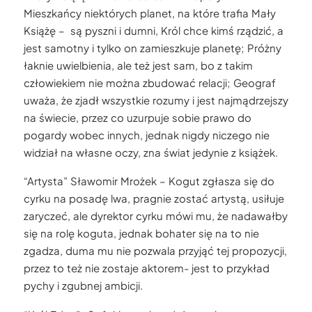
Mieszkańcy niektórych planet, na które trafia Mały
Książę – są pyszni i dumni, Król chce kimś rządzić, a
jest samotny i tylko on zamieszkuje planetę; Próżny
łaknie uwielbienia, ale też jest sam, bo z takim
człowiekiem nie można zbudować relacji; Geograf
uważa, że zjadł wszystkie rozumy i jest najmądrzejszy
na świecie, przez co uzurpuje sobie prawo do
pogardy wobec innych, jednak nigdy niczego nie
widział na własne oczy, zna świat jedynie z książek.
“Artysta” Sławomir Mrożek – Kogut zgłasza się do
cyrku na posadę lwa, pragnie zostać artystą, usiłuje
zaryczeć, ale dyrektor cyrku mówi mu, że nadawałby
się na rolę koguta, jednak bohater się na to nie
zgadza, duma mu nie pozwala przyjąć tej propozycji,
przez to też nie zostaje aktorem- jest to przykład
pychy i zgubnej ambicji.