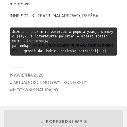
mordowali
INNE SZTUKI: TEATR, MALARSTWO, RZEŹBA
Jeżeli chcesz mnie wesprzeć w popularyzacji wiedzy 
o języku i literaturze polskiej — możesz zostać 
moim patronem/moją 
HTTPS://PATRONITE.PL/BABAODPOLSKIEG
patronką: 
O/
 - grosik daj babie, sakiewką potrząśnij. ;)
19 KWIETNIA 2020
AKTUALNOŚCI
MOTYWY | KONTEKSTY
w
,
MOTYWNIK MATURALNY
← POPRZEDNI WPIS