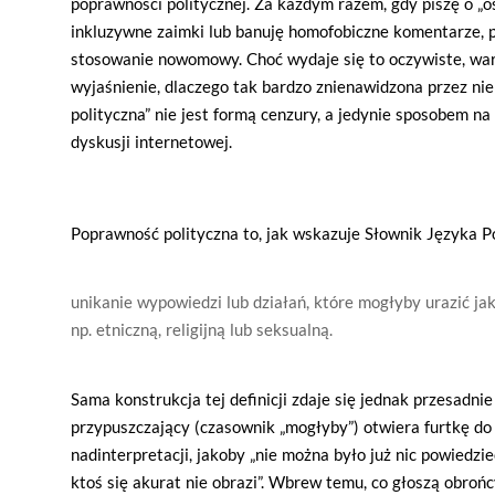
poprawności politycznej. Za każdym razem, gdy piszę o „o
inkluzywne zaimki lub banuję homofobiczne komentarze, p
stosowanie nowomowy. Choć wydaje się to oczywiste, war
wyjaśnienie, dlaczego tak bardzo znienawidzona przez ni
polityczna” nie jest formą cenzury, a jedynie sposobem 
dyskusji internetowej.
Poprawność polityczna to, jak wskazuje Słownik Języka 
unikanie wypowiedzi lub działań, które mogłyby urazić ja
np. etniczną, religijną lub seksualną.
Sama konstrukcja tej definicji zdaje się jednak przesadni
przypuszczający (czasownik „mogłyby”) otwiera furtkę do
nadinterpretacji, jakoby „nie można było już nic powiedzie
ktoś się akurat nie obrazi”. Wbrew temu, co głoszą obrońc