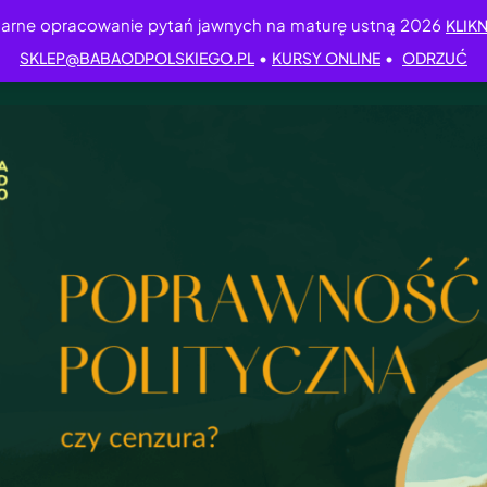
arne opracowanie pytań jawnych na maturę ustną 2026
KLIKN
•
•
SKLEP@BABAODPOLSKIEGO.PL
KURSY ONLINE
ODRZUĆ