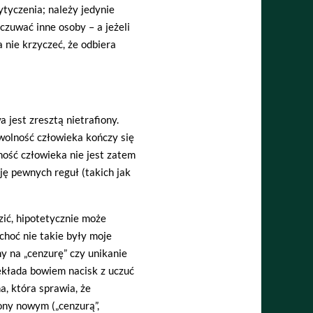
ytyczenia; należy jedynie
zuwać inne osoby – a jeżeli
a nie krzyczeć, że odbiera
jest zresztą nietrafiony.
„wolność człowieka kończy się
ność człowieka nie jest zatem
ję pewnych reguł (takich jak
zić, hipotetycznie może
„choć nie takie były moje
ny na „cenzurę” czy unikanie
ekłada bowiem nacisk z uczuć
a, która sprawia, że
ony nowym („cenzurą”,