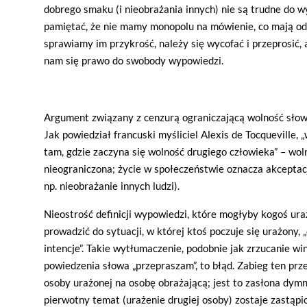
dobrego smaku (i nieobrażania innych) nie są trudne do w
pamiętać, że nie mamy monopolu na mówienie, co mają odc
sprawiamy im przykrość, należy się wycofać i przeprosić, 
nam się prawo do swobody wypowiedzi.
Argument związany z cenzurą ograniczającą wolność słowa 
Jak powiedział francuski myśliciel Alexis de Tocqueville, 
tam, gdzie zaczyna się wolność drugiego człowieka” – wol
nieograniczona; życie w społeczeństwie oznacza akceptac
np. nieobrażanie innych ludzi).
Nieostrość definicji wypowiedzi, które mogłyby kogoś ura
prowadzić do sytuacji, w której ktoś poczuje się urażony, 
intencje”. Takie wytłumaczenie, podobnie jak zrzucanie wi
powiedzenia słowa „przepraszam”, to błąd. Zabieg ten prz
osoby urażonej na osobę obrażającą; jest to zasłona dymn
pierwotny temat (urażenie drugiej osoby) zostaje zastąpi