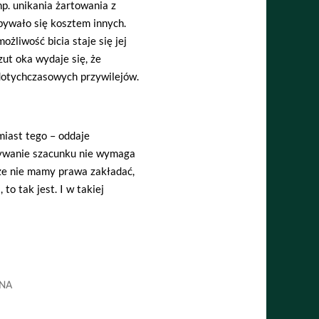
p. unikania żartowania z
bywało się kosztem innych.
ożliwość bicia staje się jej
ut oka wydaje się, że
dotychczasowych przywilejów.
miast tego – oddaje
azywanie szacunku nie wymaga
 że nie mamy prawa zakładać,
to tak jest. I w takiej
NA