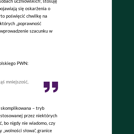
sobach uczniowskich”, stosuję
ojawiają się oskarżenia o
to poświęcić chwilkę na
ektórych „poprawność
na wprowadzenie szacunku w
Polskiego PWN:
kąś mniejszość,
e skomplikowana – tryb
 stosowanej przez niektórych
ć, bo nigdy nie wiadomo, czy
y „wolności słowa”, granice