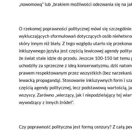
„nowomową” lub „brakiem możliwości odezwania się na jak
O rzekomej poprawności politycznej mówi się szczególnie
wykluczających sformułowań dotyczących osób niehetero
skóry innym niż biały. Z tego względu utarło się przekona
inkluzywnego języka jest częścią lewicowej agendy polity
że świat stale idzie do przodu. Jeszcze 100-150 lat temu
uchodziły za sprzeczne z ideą konserwatyzmu, dziś nato
prawem respektowanym przez wszystkich (bez narzekania
lewacką propagandą). Stosowanie inkluzywnych form i szac
częścią agendy politycznej, lecz podstawową wartością, j
wszyscy. Zarówno „wierzący, jak i niepodzielający tej wiar
wywodzący z innych źródeł”.
Czy poprawność polityczna jest formą cenzury? Z całą pe