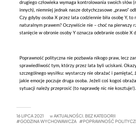
drugiego człowieka wymaga kontrolowania swoich słów (n
innych), niemniej jednak nasze dotychczasowe „prawo” od
Czy gdyby osoba X przez lata codziennie biła osobę Y, to m
naturalnym prawem? Oczywiście nie – choć na pierwszy rz
stanięcie w obronie osoby Y oznacza odebranie osobie X 
Poprawność polityczna nie pozbawia nikogo praw, lecz za
sprawiedliwość tym, którzy przez lata byli uciskani. Ok
szczególnego wysiłku: wystarczy nie obrażać i pamiętać,
jakie emocje poczuje druga osoba. Jeżeli coś kogoś obraża, 
sytuacji należy przeprosić (to naprawdę nic nie kosztuje!).
16 LIPCA 2021
AKTUALNOŚCI
BEZ KATEGORII
w
,
GODZINA WYCHOWAWCZA
POPRAWNOŚĆ POLITYCZ