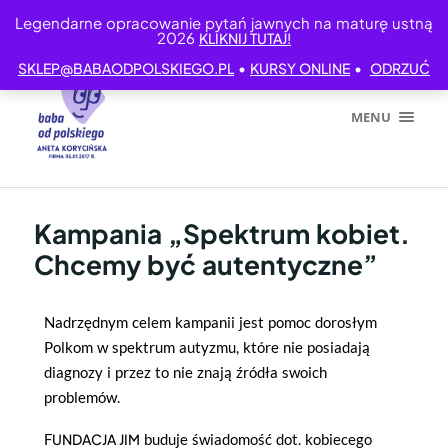
Legendarne opracowanie pytań jawnych na maturę ustną
2026
KLIKNIJ TUTAJ!
•
•
SKLEP@BABAODPOLSKIEGO.PL
KURSY ONLINE
ODRZUĆ
MENU
Kampania „Spektrum kobiet.
Chcemy być autentyczne”
Nadrzędnym celem kampanii jest pomoc dorosłym
Polkom w spektrum autyzmu, które nie posiadają
diagnozy i przez to nie znają źródła swoich
problemów.
F
UNDACJA JIM
buduje świadomość dot. kobiecego