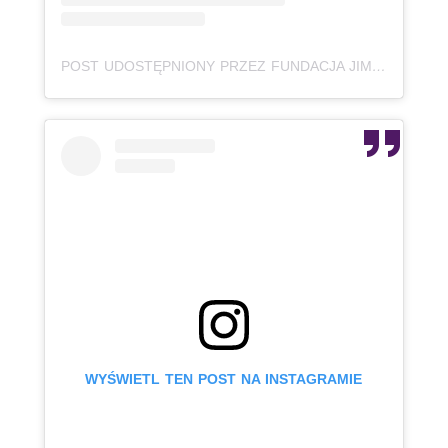
POST UDOSTĘPNIONY PRZEZ FUNDACJA JIM AUTYZMHELP (@JIMFUNDACJA)
WYŚWIETL TEN POST NA INSTAGRAMIE