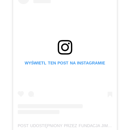
WYŚWIETL TEN POST NA INSTAGRAMIE
POST UDOSTĘPNIONY PRZEZ FUNDACJA JIM AUTYZMHELP (@JIMFUNDACJA)