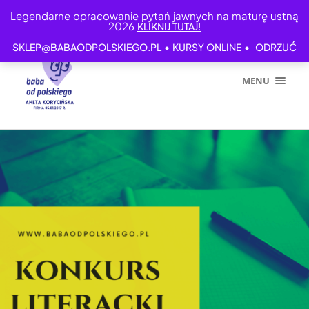
Legendarne opracowanie pytań jawnych na maturę ustną
2026
KLIKNIJ TUTAJ!
•
•
SKLEP@BABAODPOLSKIEGO.PL
KURSY ONLINE
ODRZUĆ
MENU