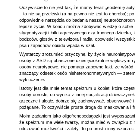
Oczywiście to nie jest tak, że mamy teraz „epidemię aut
– to nie są przelewki (a na pewno nie jest to choroba); po
odpowiednie narzędzia do badania naszej neuroróżnorodno
lepsze życie. W końcu można zdobywać wiedzę o sobie i 
stygmatyzacji i łatki agresywnego czy trudnego dziecka, 
bodźców, głosów z telewizora i radia, opowieści wszystk
psa i zapachów obiadu wpada w szał.
Wystarczy zrozumieć przyczynę, by życie neuronietypowy
osoby z ASD są obarczone dziesięciokrotnie większym r
osoby neurotypowe, nie pomaga zapewne fakt, że wśród l
znaczący odsetek osób nieheteronormatywnych — zatem
wykluczenie.
Istotny jest dla mnie temat spektrum u kobiet, które często
osoby dorosłe, co wynika z innej socjalizacji dziewczyne
grzeczne i uległe, dobrze się zachowywać, obserwować i
pożądane. To oczywiście prosta droga do maskowania i fru
Moim zadaniem jako oligofrenopedagożki jest wyposażan
że spektrum ma wiele twarzy, można mieć w związku z nim
odczuwać możliwości i zalety. To po prostu inny wzorzec