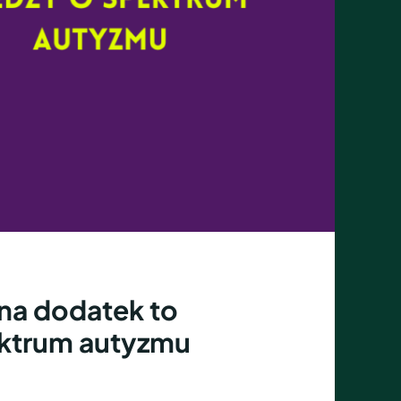
 na dodatek to
ktrum autyzmu