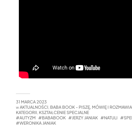
31 MARCA 2023
AKTUALNOŚCI
BABA BOOK - PISZĘ, MÓWIĘ I ROZMAWI
w
,
KATEGORII
KSZTAŁCENIE SPECJALNE
,
AUTYZM
BABABOOK
JERZY JANIAK
NATULI
SPE
WERONIKA JANIAK