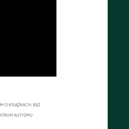
AM O KSIĄŻKACH
BEZ
,
KTRUM AUTYZMU