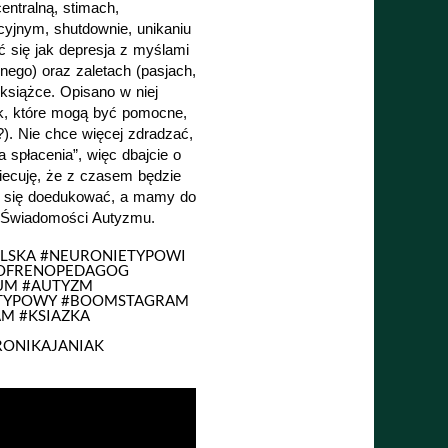
ntralną, stimach, 
jnym, shutdownie, unikaniu 
ć się jak depresja z myślami 
go) oraz zaletach (pasjach, 
książce. Opisano w niej 
k, które mogą być pomocne, 
). Nie chce więcej zdradzać, 
spłacenia”, więc dbajcie o 
biecuję, że z czasem będzie 
cą się doedukować, a mamy do 
ń Świadomości Autyzmu.
OLSKA #NEURONIETYPOWI
GOFRENOPEDAGOG
RUM #AUTYZM
TYPOWY #BOOMSTAGRAM
M #KSIAZKA
ONIKAJANIAK