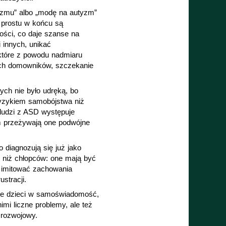
yzmu” albo „modę na autyzm” 
 prostu w końcu są 
ści, co daje szanse na 
innych, unikać 
które z powodu nadmiaru 
ich domowników, szczekanie 
ch nie było udręką, bo 
yzykiem samobójstwa niż 
udzi z ASD występuje 
 przeżywają one podwójne 
 diagnozują się już jako 
k niż chłopców: one mają być 
 imitować zachowania 
stracji.
ie dzieci w samoświadomość, 
i liczne problemy, ale też 
 rozwojowy.