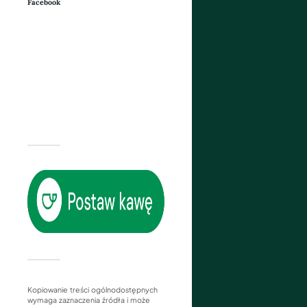
Facebook
Kopiowanie treści ogólnodostępnych
wymaga zaznaczenia źródła i może