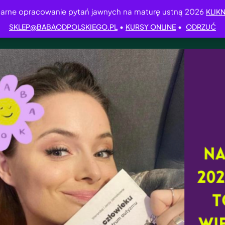
arne opracowanie pytań jawnych na maturę ustną 2026
KLIKN
•
•
SKLEP@BABAODPOLSKIEGO.PL
KURSY ONLINE
ODRZUĆ