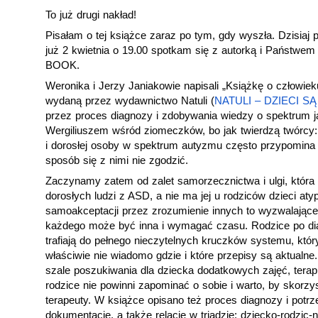
To już drugi nakład! 
Pisałam o tej książce zaraz po tym, gdy wyszła. Dzisiaj
już 2 kwietnia o 19.00 spotkam się z autorką i Państwe
BOOK. 
Weronika i Jerzy Janiakowie napisali „Książkę o człowie
wydaną przez wydawnictwo Natuli (
NATULI – DZIECI S
przez proces diagnozy i zdobywania wiedzy o spektrum j
Wergiliuszem wśród ziomeczków, bo jak twierdzą twórcy: 
i dorosłej osoby w spektrum autyzmu często przypomina w
sposób się z nimi nie zgodzić. 
Zaczynamy zatem od zalet samorzecznictwa i ulgi, która 
dorosłych ludzi z ASD, a nie ma jej u rodziców dzieci at
samoakceptacji przez zrozumienie innych to wyzwalające 
każdego może być inna i wymagać czasu. Rodzice po diag
trafiają do pełnego nieczytelnych kruczków systemu, który
właściwie nie wiadomo gdzie i które przepisy są aktualne. 
szale poszukiwania dla dziecka dodatkowych zajęć, terapi
rodzice nie powinni zapominać o sobie i warto, by skorzyst
terapeuty. W książce opisano też proces diagnozy i potrz
dokumentację, a także relacje w triadzie: dziecko-rodzic-n