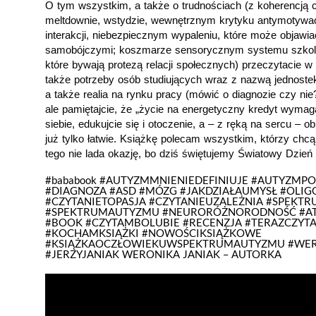
O tym wszystkim, a także o trudnościach (z koherencją ce
meltdownie, wstydzie, wewnętrznym krytyku antymotywacy
interakcji, niebezpiecznym wypaleniu, które może objawia
samobójczymi; koszmarze sensorycznym systemu szkolne
które bywają protezą relacji społecznych) przeczytacie w 
także potrzeby osób studiujących wraz z nazwą jednoste
a także realia na rynku pracy (mówić o diagnozie czy nie?
ale pamiętajcie, że „życie na energetyczny kredyt wymaga 
siebie, edukujcie się i otoczenie, a – z ręką na sercu – o
już tylko łatwie. Książkę polecam wszystkim, którzy ch
tego nie lada okazję, bo dziś świętujemy Światowy Dzie
#bababook #AUTYZMMNIENIEDEFINIUJE #AUTYZMP
#DIAGNOZA #ASD #MÓZG #JAKDZIAŁAUMYSŁ #OLI
#CZYTANIETOPASJA #CZYTANIEUZALEŻNIA #SPEKT
#SPEKTRUMAUTYZMU #NEURORÓŻNORODNOŚĆ #A
#BOOK #CZYTAMBOLUBIE #RECENZJA #TERAZCZYTA
#KOCHAMKSIĄŻKI #NOWOŚCIKSIĄŻKOWE
#KSIĄŻKAOCZŁOWIEKUWSPEKTRUMAUTYZMU #WER
#JERZYJANIAK WERONIKA JANIAK – AUTORKA