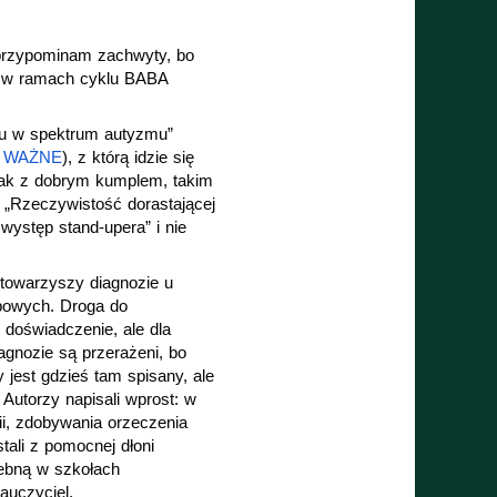
 przypominam zachwyty, bo 
m w ramach cyklu BABA 
ku w spektrum autyzmu” 
Ą WAŻNE
), z którą idzie się 
ak z dobrym kumplem, takim 
„Rzeczywistość dorastającej 
ystęp stand-upera” i nie 
towarzyszy diagnozie u 
ypowych. Droga do 
doświadczenie, ale dla 
nozie są przerażeni, bo 
 jest gdzieś tam spisany, ale 
Autorzy napisali wprost: w 
i, zdobywania orzeczenia 
ali z pomocnej dłoni 
ebną w szkołach 
auczyciel.