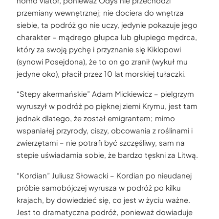
homo viator, ponieważ Odys nie przechodzi
przemiany wewnętrznej; nie dociera do wnętrza
siebie, ta podróż go nie uczy, jedynie pokazuje jego
charakter – mądrego głupca lub głupiego mędrca,
który za swoją pychę i przyznanie się Kiklopowi
(synowi Posejdona), że to on go zranił (wykuł mu
jedyne oko), płacił przez 10 lat morskiej tułaczki.
“Stepy akermańskie” Adam Mickiewicz – pielgrzym
wyruszył w podróż po pięknej ziemi Krymu, jest tam
jednak dlatego, że został emigrantem; mimo
wspaniałej przyrody, ciszy, obcowania z roślinami i
zwierzętami – nie potrafi być szczęśliwy, sam na
stepie uświadamia sobie, że bardzo tęskni za Litwą.
“Kordian” Juliusz Słowacki – Kordian po nieudanej
próbie samobójczej wyrusza w podróż po kilku
krajach, by dowiedzieć się, co jest w życiu ważne.
Jest to dramatyczna podróż, ponieważ dowiaduje