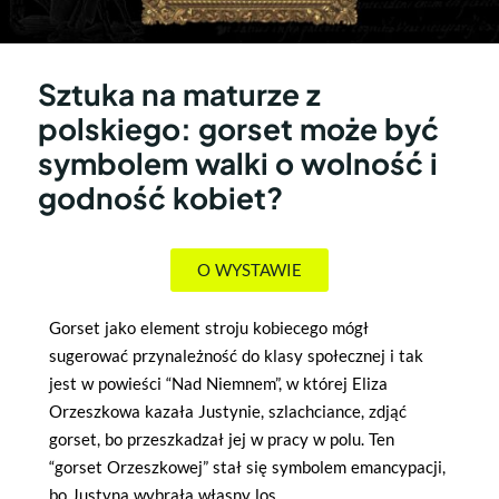
Sztuka na maturze z
polskiego: gorset może być
symbolem walki o wolność i
godność kobiet?
O WYSTAWIE
Gorset jako element stroju kobiecego mógł
sugerować przynależność do klasy społecznej i tak
jest w powieści “Nad Niemnem”, w której Eliza
Orzeszkowa kazała Justynie, szlachciance, zdjąć
gorset, bo przeszkadzał jej w pracy w polu. Ten
“gorset Orzeszkowej” stał się symbolem emancypacji,
bo Justyna wybrała własny los.