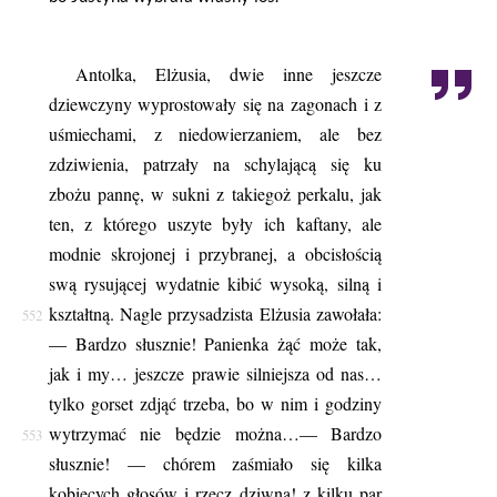
Antolka, Elżusia, dwie inne jeszcze
dziewczyny wyprostowały się na zagonach i z
uśmiechami, z niedowierzaniem, ale bez
zdziwienia, patrzały na schylającą się ku
zbożu pannę, w sukni z takiegoż perkalu, jak
ten, z którego uszyte były ich kaftany, ale
modnie skrojonej i przybranej, a obcisłością
swą rysującej wydatnie kibić wysoką, silną i
kształtną. Nagle przysadzista Elżusia zawołała:
552
— Bardzo słusznie! Panienka żąć może tak,
jak i my… jeszcze prawie silniejsza od nas…
tylko gorset zdjąć trzeba, bo w nim i godziny
wytrzymać nie będzie można…
— Bardzo
553
słusznie! — chórem zaśmiało się kilka
kobiecych głosów i rzecz dziwna! z kilku par