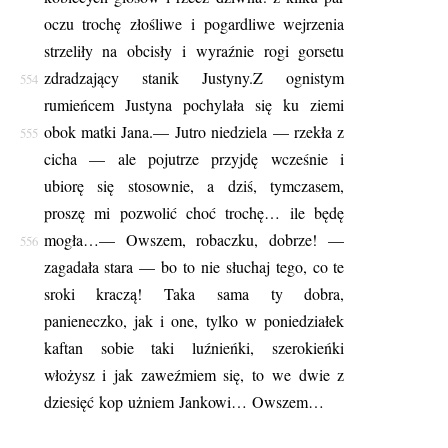
oczu trochę złośliwe i pogardliwe wejrzenia
strzeliły na obcisły i wyraźnie rogi gorsetu
zdradzający stanik Justyny.
Z ognistym
554
rumieńcem Justyna pochylała się ku ziemi
obok matki Jana.
— Jutro niedziela — rzekła z
555
cicha — ale pojutrze przyjdę wcześnie i
ubiorę się stosownie, a dziś, tymczasem,
proszę mi pozwolić choć trochę… ile będę
mogła…
— Owszem, robaczku, dobrze! —
556
zagadała stara — bo to nie słuchaj tego, co te
sroki kraczą! Taka sama ty dobra,
panieneczko, jak i one, tylko w poniedziałek
kaftan sobie taki luźnieńki, szerokieńki
włożysz i jak zaweźmiem się, to we dwie z
dziesięć kop użniem Jankowi… Owszem…