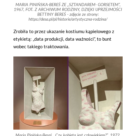
MARIA PINIŃSKA-BEREŚ ZE „SZTANDAREM- GORSETEM”,
1967, FOT. Z ARCHIWUM RODZINY, DZIĘKI UPRZEJMOŚCI
BETTINY BEREŚ - zdjęcie ze strony:
https://desa.pl/pl/historie/artystyczna-rodzina/
Zrobiła to przez ukazanie kostiumu kąpielowego z
etykietą: „data produkcji, data ważności”, to bunt
wobec takiego traktowania.
Maria Pinińska-Bereś, „Czy kobieta jest człowiekiem?”, 1972,