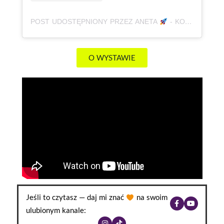
POST UDOSTĘPNIONY PRZEZ ANETA
- KOREPETYCJE, JĘZYK POLSKI | MATURA | E8 | ADHD (@BABAODPOLSKIEGO)
O WYSTAWIE
Jeśli to czytasz — daj mi znać
na swoim
ulubionym kanale: