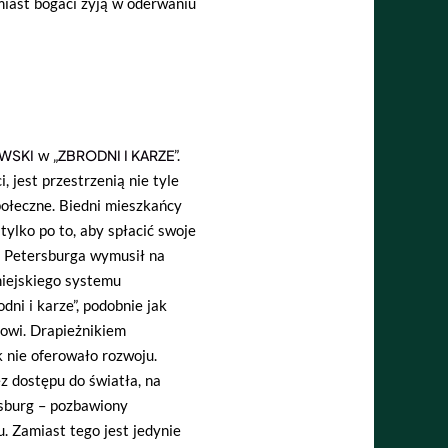
omiast bogaci żyją w oderwaniu
WSKI
w „
ZBRODNI I KARZE
”.
, jest przestrzenią nie tyle
połeczne. Biedni mieszkańcy
tylko po to, aby spłacić swoje
a Petersburga wymusił na
miejskiego systemu
dni i karze”, podobnie jak
owi. Drapieżnikiem
k nie oferowało rozwoju.
z dostępu do światła, na
rsburg – pozbawiony
. Zamiast tego jest jedynie