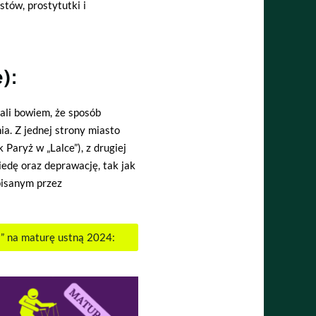
stów, prostytutki i
):
gali bowiem, że sposób
a. Z jednej strony miasto
 Paryż w „Lalce”), z drugiej
iedę oraz deprawację, tak jak
pisanym przez
i” na maturę ustną 2024: