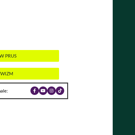
ŁAW PRUS
TYWIZM
ale: