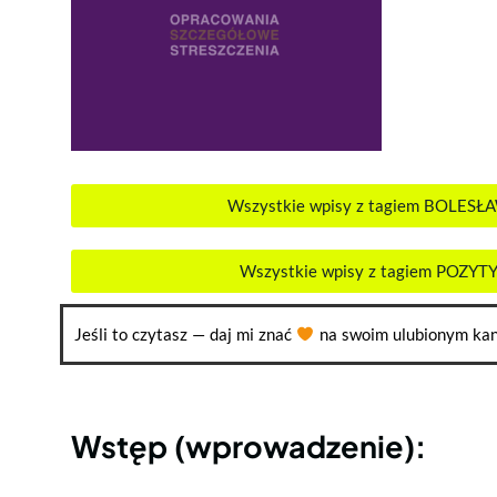
Wszystkie wpisy z tagiem BOLES
Wszystkie wpisy z tagiem POZY
Jeśli to czytasz — daj mi znać
na swoim ulubionym kan
Wstęp (wprowadzenie):