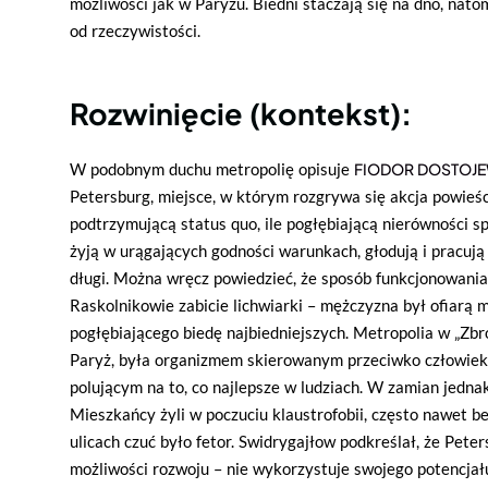
możliwości jak w Paryżu. Biedni staczają się na dno, nat
od rzeczywistości.
Rozwinięcie (kontekst):
W podobnym duchu metropolię opisuje
FIODOR DOSTOJE
Petersburg, miejsce, w którym rozgrywa się akcja powieści
podtrzymującą status quo, ile pogłębiającą nierówności s
żyją w urągających godności warunkach, głodują i pracują 
długi. Można wręcz powiedzieć, że sposób funkcjonowani
Raskolnikowie zabicie lichwiarki – mężczyzna był ofiarą 
pogłębiającego biedę najbiedniejszych. Metropolia w „Zbro
Paryż, była organizmem skierowanym przeciwko człowiek
polującym na to, co najlepsze w ludziach. W zamian jedna
Mieszkańcy żyli w poczuciu klaustrofobii, często nawet be
ulicach czuć było fetor. Swidrygajłow podkreślał, że Pete
możliwości rozwoju – nie wykorzystuje swojego potencjału