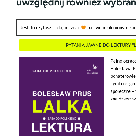
uwzględnij również wybran
Jeśli to czytasz — daj mi znać
na swoim ulubionym kan
PYTANIA JAWNE DO LEKTURY "
Pełne opraco
Bolesława Pr
bohaterowie,
symbole, gen
społeczne – 
znajdziesz 