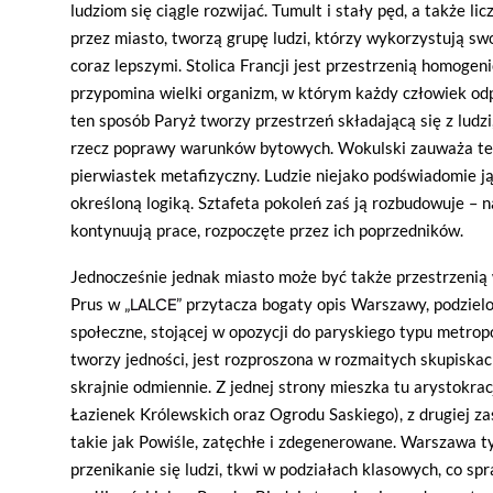
ludziom się ciągle rozwijać. Tumult i stały pęd, a także l
przez miasto, tworzą grupę ludzi, którzy wykorzystują swo
coraz lepszymi. Stolica Francji jest przestrzenią homogen
przypomina wielki organizm, w którym każdy człowiek od
ten sposób Paryż tworzy przestrzeń składającą się z ludzi
rzecz poprawy warunków bytowych. Wokulski zauważa też
pierwiastek metafizyczny. Ludzie niejako podświadomie ją 
określoną logiką. Sztafeta pokoleń zaś ją rozbudowuje – 
kontynuują prace, rozpoczęte przez ich poprzedników.
Jednocześnie jednak miasto może być także przestrzenią
Prus w „
LALCE
” przytacza bogaty opis Warszawy, podziel
społeczne, stojącej w opozycji do paryskiego typu metropo
tworzy jedności, jest rozproszona w rozmaitych skupiskach
skrajnie odmiennie. Z jednej strony mieszka tu arystokra
Łazienek Królewskich oraz Ogrodu Saskiego), z drugiej zaś 
takie jak Powiśle, zatęchłe i zdegenerowane. Warszawa 
przenikanie się ludzi, tkwi w podziałach klasowych, co spr