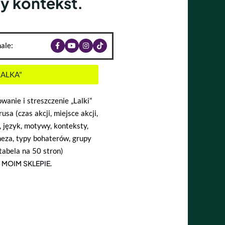
y kontekst.
ale:
LALKA"
wanie i streszczenie „Lalki”
usa (czas akcji, miejsce akcji,
 język, motywy, konteksty,
eza, typy bohaterów, grupy
tabela na 50 stron)
w
MOIM SKLEPIE
.