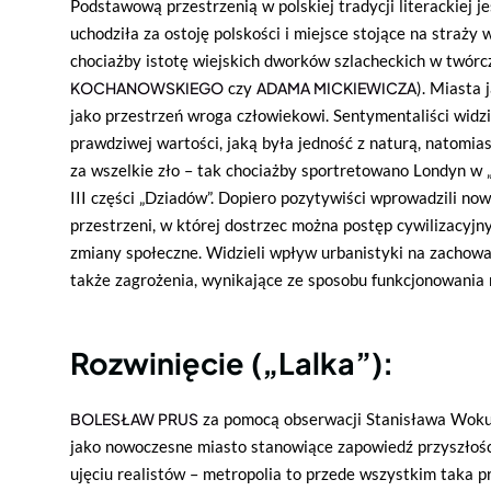
Podstawową przestrzenią w polskiej tradycji literackiej j
uchodziła za ostoję polskości i miejsce stojące na straży
chociażby istotę wiejskich dworków szlacheckich w twórc
KOCHANOWSKIEGO
czy
ADAMA MICKIEWICZA
). Miasta 
jako przestrzeń wroga człowiekowi. Sentymentaliści widzi
prawdziwej wartości, jaką była jedność z naturą, natomia
za wszelkie zło – tak chociażby sportretowano Londyn w 
III części „Dziadów”. Dopiero pozytywiści wprowadzili no
przestrzeni, w której dostrzec można postęp cywilizacyjn
zmiany społeczne. Widzieli wpływ urbanistyki na zachowa
także zagrożenia, wynikające ze sposobu funkcjonowania 
Rozwinięcie („Lalka”):
BOLESŁAW PRUS
za pomocą obserwacji Stanisława Woku
jako nowoczesne miasto stanowiące zapowiedź przyszłości
ujęciu realistów – metropolia to przede wszystkim taka p