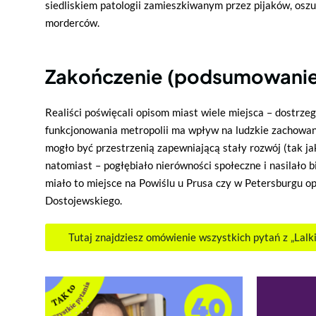
siedliskiem patologii zamieszkiwanym przez pijaków, oszu
morderców.
Zakończenie (podsumowanie
Realiści poświęcali opisom miast wiele miejsca – dostrze
funkcjonowania metropolii ma wpływ na ludzkie zachowani
mogło być przestrzenią zapewniającą stały rozwój (tak jak
natomiast – pogłębiało nierówności społeczne i nasilało b
miało to miejsce na Powiślu u Prusa czy w Petersburgu o
Dostojewskiego.
Tutaj znajdziesz omówienie wszystkich pytań z „Lalk