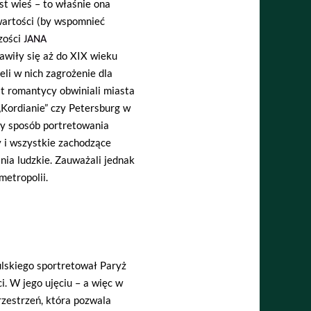
est wieś – to właśnie ona
 wartości (by wspomnieć
zości
JANA
jawiły się aż do XIX wieku
eli w nich zagrożenie dla
st romantycy obwiniali miasta
„Kordianie” czy Petersburg w
wy sposób portretowania
y i wszystkie zachodzące
nia ludzkie. Zauważali jednak
metropolii.
lskiego sportretował Paryż
. W jego ujęciu – a więc w
rzestrzeń, która pozwala