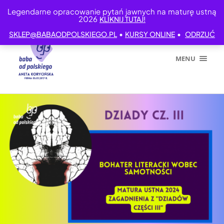
Legendarne opracowanie pytań jawnych na maturę ustną
2026
KLIKNIJ TUTAJ!
•
•
SKLEP@BABAODPOLSKIEGO.PL
KURSY ONLINE
ODRZUĆ
MENU