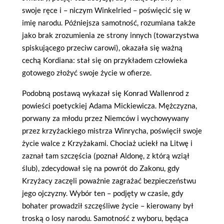
swoje ręce i – niczym Winkelried – poświęcić się w
imię narodu. Późniejsza samotność, rozumiana także
jako brak zrozumienia ze strony innych (towarzystwa
spiskującego przeciw carowi), okazała się ważną
cechą Kordiana: stał się on przykładem człowieka
gotowego złożyć swoje życie w ofierze.
Podobną postawą wykazał się Konrad Wallenrod z
powieści poetyckiej Adama Mickiewicza. Mężczyzna,
porwany za młodu przez Niemców i wychowywany
przez krzyżackiego mistrza Winrycha, poświęcił swoje
życie walce z Krzyżakami. Chociaż uciekł na Litwę i
zaznał tam szczęścia (poznał Aldonę, z którą wziął
ślub), zdecydował się na powrót do Zakonu, gdy
Krzyżacy zaczęli poważnie zagrażać bezpieczeństwu
jego ojczyzny. Wybór ten – podjęty w czasie, gdy
bohater prowadził szczęśliwe życie – kierowany był
troską o losy narodu. Samotność z wyboru, będąca