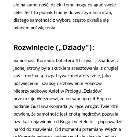
się na samotność: dzięki temu mogą osiągać swoje
cele. Jest to jednak trudny do wytrzymania stan,
dlatego samotność z wyboru często określa się
mianem poświęcenia.
Rozwinięcie („Dziady”):
Samotność Konrada, bohatera III części „Dziadów”, z
jednej strony była skutkiem aresztowania, z drugiej
zaś – można ją rozpatrywać metaforycznie, jako
poświęcenie i szansę na zbawienie Polaków.
Nieprzypadkowo Anioł w Prologu „Dziadów”
przekazuje Więźniowi, że on sam uprosił Boga o
oddanie Gustawa-Konrada „w ręce wroga”. Twierdził
bowiem, że samotność jest cnotą mędrców, pozwala
uzyskać objawienie od Boga i w efekcie – poprowadzić
naród do zbawienia. Od momentu przemiany Więźnia
w Konrada bohater zachowywał się skrycie, unikał