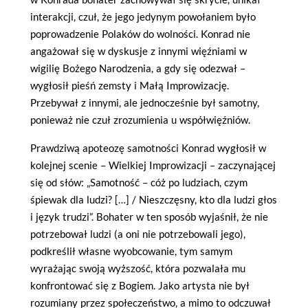
interakcji, czuł, że jego jedynym powołaniem było
poprowadzenie Polaków do wolności. Konrad nie
angażował się w dyskusje z innymi więźniami w
wigilię Bożego Narodzenia, a gdy się odezwał –
wygłosił pieśń zemsty i Małą Improwizację.
Przebywał z innymi, ale jednocześnie był samotny,
ponieważ nie czuł zrozumienia u współwięźniów.
Prawdziwą apoteozę samotności Konrad wygłosił w
kolejnej scenie – Wielkiej Improwizacji – zaczynającej
się od słów: „Samotność – cóż po ludziach, czym
śpiewak dla ludzi? […] / Nieszczęsny, kto dla ludzi głos
i język trudzi”. Bohater w ten sposób wyjaśnił, że nie
potrzebował ludzi (a oni nie potrzebowali jego),
podkreślił własne wyobcowanie, tym samym
wyrażając swoją wyższość, która pozwalała mu
konfrontować się z Bogiem. Jako artysta nie był
rozumiany przez społeczeństwo, a mimo to odczuwał