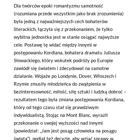
Dla twórców epoki romantyzmu samotność
(rozumiana przede wszystkim jako brak zrozumienia)
była jedną z najważniejszych cech bohaterów
literackich, łączyła się z przekonaniem, że tylko
wybitna jednostka jest w stanie osiągać najwyższe
cele. Postawę tę widać między innymi w
postępowaniu Kordiana, bohatera dramatu Juliusza
Słowackiego, który wskutek podróży po Europie
zawiódł się światem i zdecydował na samotne
działanie. Wojaże po Londynie, Dover, Włoszech i
Rzymie zmusiły młodzieńca do zwątpienia w
bezinteresowność, miłość, siłę sztuki i ludzką dobroć –
rezultatem tego była zmiana postępowania Kordiana,
który od tego czasu stał się prawdziwym
indywidualistą. Stojąc na Mont Blanc, wyraził
przekonanie o swojej wyższości nad innymi
(powiedział: „Jam jest posąg człowieka na posągu
świata”), podjął też decyzję, aby wziąć sprawy w