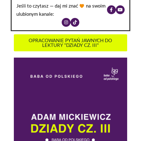
Jeśli to czytasz — daj mi znać
na swoim
ulubionym kanale:
OPRACOWANIE PYTAŃ JAWNYCH DO
LEKTURY "DZIADY CZ. III"