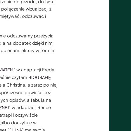
enie do przodu, do tyłu i
łączenie wizualizacji z
miętywać, odczuwać i
bnie odczuwamy przeżycia
 a na dodatek dzięki nim
 polecam lektury w formie
" w adaptacji Freda
WIATEM
łaśnie czytam
BIOGRAFIĘ
'a Christina, a zaraz po niej
Współczesne powieści też
dnych opisów, a fabuła na
" w adaptacji Renee
ZNEJ
atrapi i oczywiście
(albo doczytuje w
wet "
" ma swoją
DIUNA