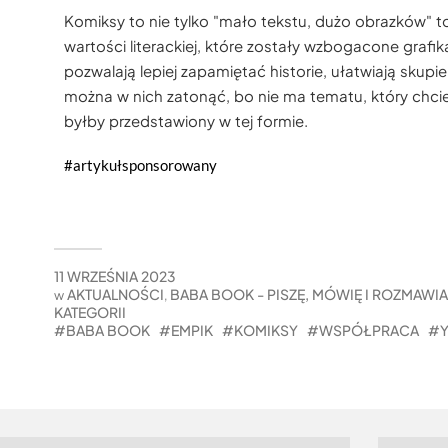
Komiksy to nie tylko "mało tekstu, dużo obrazków" t
wartości literackiej, które zostały wzbogacone grafik
pozwalają lepiej zapamiętać historie, ułatwiają skupien
można w nich zatonąć, bo nie ma tematu, który chciel
byłby przedstawiony w tej formie.
#artykułsponsorowany
11 WRZEŚNIA 2023
AKTUALNOŚCI
BABA BOOK - PISZĘ, MÓWIĘ I ROZMAWI
w
,
KATEGORII
BABA BOOK
EMPIK
KOMIKSY
WSPÓŁPRACA