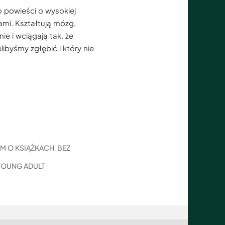
o powieści o wysokiej
ami. Kształtują mózg,
ie i wciągają tak, że
ibyśmy zgłębić i który nie
AM O KSIĄŻKACH
BEZ
,
YOUNG ADULT