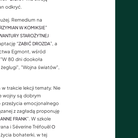
an odkryć.
dłużej. Remedium na
"
RZYMIAN W KOMIKSIE
AWANTURY STAROŻYTNEJ
ptację “
”, a
ZABIĆ DROZDA
nictwa Egmont, wśród
, "W 80 dni dookoła
 żeglugi", "Wojna światów",
trakcie lekcji tematy. Nie
ze wojny są dobrym
o przeżycia emocjonalnego
zanej z zagładą proponuję
”. W szkole
 ANNE FRANK
ana i Séverine Tréfouël
O
ycia bohaterki, w tej