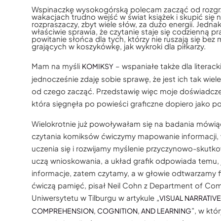
Wspinaczkę wysokogórską polecam zacząć od rozgrz
wakacjach trudno wejść w świat książek i skupić się n
rozpraszaczy, zbyt wiele słów, za dużo energii. Jedna
właściwie sprawia, że czytanie staje się codzienną prak
powitanie słońca dla tych, którzy nie ruszają się bez 
grających w koszykówkę, jak wykroki dla piłkarzy.
Mam na myśli
– wspaniałe także dla literack
KOMIKSY
jednocześnie zdaję sobie sprawę, że jest ich tak wiel
od czego zacząć. Przedstawię więc moje doświadczeni
która sięgnęła po powieści graficzne dopiero jako po
Wielokrotnie już powoływałam się na badania mówią
czytania komiksów ćwiczymy mapowanie informacji
uczenia się i rozwijamy myślenie przyczynowo-skutko
uczą wnioskowania, a układ grafik odpowiada temu,
informacje, zatem czytamy, a w głowie odtwarzamy f
ćwiczą pamięć, pisał Neil Cohn z Department of Co
Uniwersytetu w Tilburgu w artykule „
VISUAL NARRATIVE
”, w któ
COMPREHENSION, COGNITION, AND LEARNING