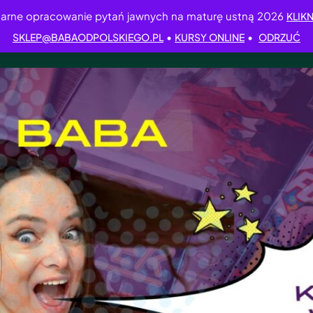
arne opracowanie pytań jawnych na maturę ustną 2026
KLIKN
•
•
SKLEP@BABAODPOLSKIEGO.PL
KURSY ONLINE
ODRZUĆ