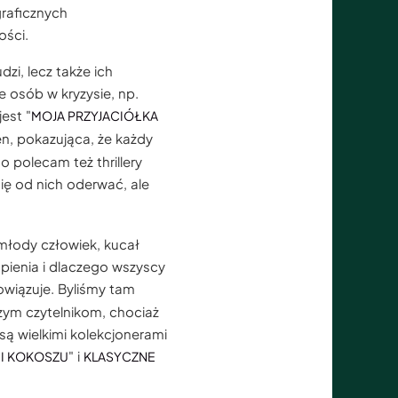
graficznych
ości.
zi, lecz także ich
e osób w kryzysie, np.
est "
MOJA PRZYJACIÓŁKA
n, pokazująca, że każdy
polecam też thrillery
się od nich oderwać, ale
 młody człowiek, kucał
upienia i dlaczego wszyscy
wiązuje. Byliśmy tam
szym czytelnikom, chociaż
są wielkimi kolekcjonerami
" i
 I KOKOSZU
KLASYCZNE