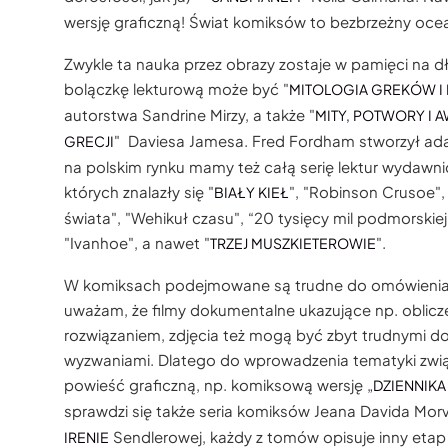
wersję graficzną! Świat komiksów to bezbrzeżny oce
Zwykle ta nauka przez obrazy zostaje w pamięci na 
bolączkę lekturową może być "
MITOLOGIA GREKÓW I 
autorstwa Sandrine Mirzy, a także "
MITY, POTWORY I 
" Daviesa Jamesa. Fred Fordham stworzył ada
GRECJI
na polskim rynku mamy też całą serię lektur wydaw
których znalazły się "
", "Robinson Crusoe"
BIAŁY KIEŁ
świata", "Wehikuł czasu", “20 tysięcy mil podmorskiej
"Ivanhoe", a nawet "
".
TRZEJ MUSZKIETEROWIE
W komiksach podejmowane są trudne do omówienia w 
uważam, że filmy dokumentalne ukazujące np. oblic
rozwiązaniem, zdjęcia też mogą być zbyt trudnymi d
wyzwaniami. Dlatego do wprowadzenia tematyki zwią
powieść graficzną, np. komiksową wersję „
DZIENNIKA
sprawdzi się także seria komiksów Jeana Davida Morv
Sendlerowej, każdy z tomów opisuje inny etap ż
IRENIE