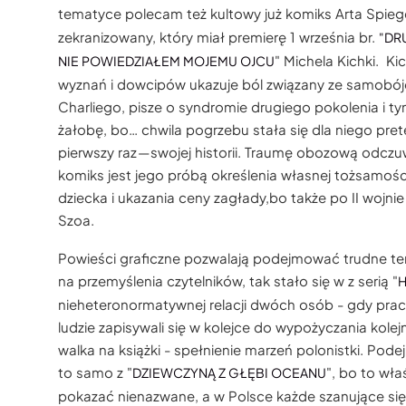
tematyce polecam też kultowy już komiks Arta Spieg
zekranizowany, który miał premierę 1 września br.
"DR
" Michela Kichki. K
NIE POWIEDZIAŁEM MOJEMU OJCU
wyznań i dowcipów ukazuje ból związany ze samobój
Charliego, pisze o syndromie drugiego pokolenia i ty
żałobę, bo… chwila pogrzebu stała się dla niego pr
pierwszy raz — swojej historii. Traumę obozową odczu
komiks jest jego próbą określenia własnej tożsamości
dziecka i ukazania ceny zagłady,bo także po II wojnie
Szoa.
Powieści graficzne pozwalają podejmować trudne te
na przemyślenia czytelników, tak stało się w z serią "
H
nieheteronormatywnej relacji dwóch osób - gdy prac
ludzie zapisywali się w kolejce do wypożyczania kole
walka na książki - spełnienie marzeń polonistki. Podej
to samo z "
", bo to wł
DZIEWCZYNĄ Z GŁĘBI OCEANU
pokazać nienazwane, a w Polsce każde szanujące s