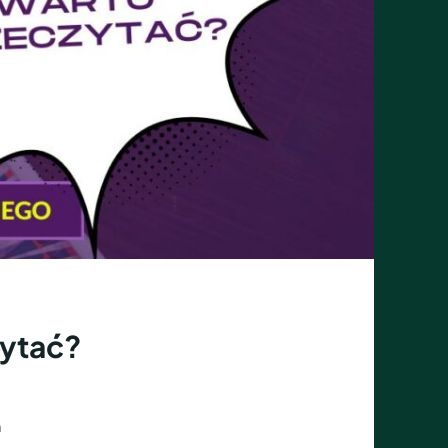
zytać?
m