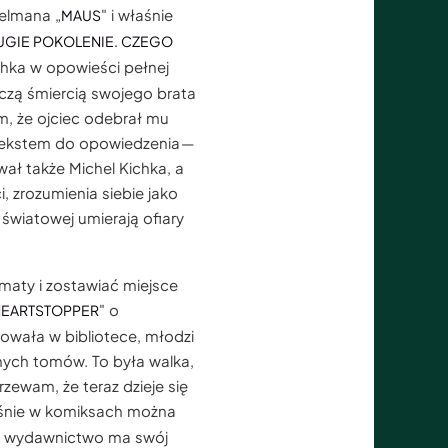
elmana „
" i właśnie
MAUS
UGIE POKOLENIE. CZEGO
ichka w opowieści pełnej
czą śmiercią swojego brata
m, że ojciec odebrał mu
etekstem do opowiedzenia —
wał także Michel Kichka, a
, zrozumienia siebie jako
 światowej umierają ofiary
maty i zostawiać miejsce
" o
EARTSTOPPER
owała w bibliotece, młodzi
jnych tomów. To była walka,
rzewam, że teraz dzieje się
aśnie w komiksach można
ię wydawnictwo ma swój