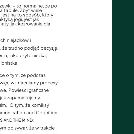
ewki – to normalne, że po
a fabule. Zbyt wiele
k jest na to sposób, który
tyką jogi, jest jak
maty, jak kozłowanie dla
ich niejadków i
e, że trudno podjąć decyzję,
a, jako czytelniczka,
lonistka.
ce o tym, że podczas
, więc wzmacniamy procesy
we. Powieści graficzne
 jak zapamiętujemy
ilm. O tym, że komiksy
mmunication and Cognition
S AND THE MIND:
rym opisywał. że w trakcie