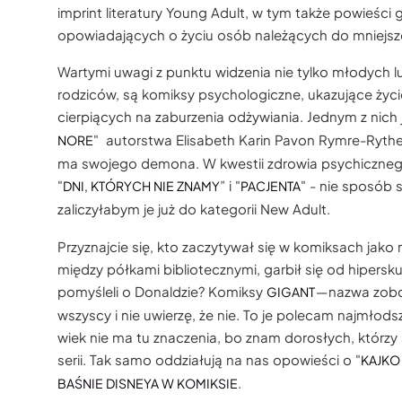
imprint literatury Young Adult, w tym także powieści 
opowiadających o życiu osób należących do mniejsz
Wartymi uwagi z punktu widzenia nie tylko młodych lud
rodziców, są komiksy psychologiczne, ukazujące życi
cierpiących na zaburzenia odżywiania. Jednym z nich j
" autorstwa Elisabeth Karin Pavon Rymre-Rythe
NORE
ma swojego demona. W kwestii zdrowia psychicznego 
"
” i "
" - nie sposób 
DNI, KTÓRYCH NIE ZNAMY
PACJENTA
zaliczyłabym je już do kategorii New Adult.
Przyznajcie się, kto zaczytywał się w komiksach jako
między półkami bibliotecznymi, garbił się od hipersk
pomyśleli o Donaldzie? Komiksy
— nazwa zobo
GIGANT
wszyscy i nie uwierzę, że nie. To je polecam najmłod
wiek nie ma tu znaczenia, bo znam dorosłych, którzy 
serii. Tak samo oddziałują na nas opowieści o "
KAJKO
.
BAŚNIE DISNEYA W KOMIKSIE