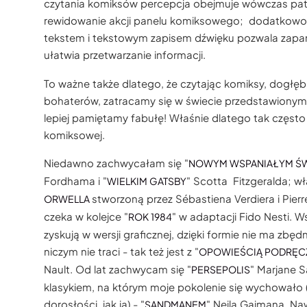
czytania komiksów percepcja obejmuje wówczas patrz
rewidowanie akcji panelu komiksowego; dodatkowo po
tekstem i tekstowym zapisem dźwięku pozwala zapa
ułatwia przetwarzanie informacji.
To ważne także dlatego, że czytając komiksy, dogłę
bohaterów, zatracamy się w świecie przedstawionym;
lepiej pamiętamy fabułę! Właśnie dlatego tak często
komiksowej.
Niedawno zachwycałam się "
NOWYM WSPANIAŁYM Ś
Fordhama i "
" Scotta Fitzgeralda; w
WIELKIM GATSBY
stworzoną przez Sébastiena Verdiera i Pierre
ORWELLA
czeka w kolejce "
" w adaptacji Fido Nesti. 
ROK 1984
zyskują w wersji graficznej, dzięki formie nie ma zbę
niczym nie traci - tak też jest z "
OPOWIEŚCIĄ PODRĘC
Nault. Od lat zachwycam się "
" Marjane S
PERSEPOLIS
klasykiem, na którym moje pokolenie się wychowało 
dorosłości, jak ja) - "
" Neila Gaimana. Na
SANDMANEM