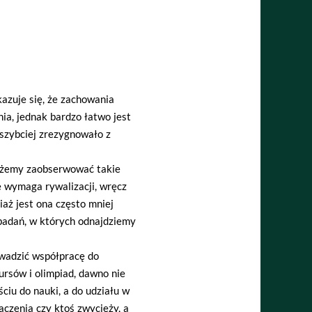
kazuje się, że zachowania
a, jednak bardzo łatwo jest
szybciej zrezygnowało z
 możemy zaobserwować takie
ie wymaga rywalizacji, wręcz
aż jest ona często mniej
badań, w których odnajdziemy
wadzić współpracę do
ursów i olimpiad, dawno nie
iu do nauki, a do udziału w
czenia czy ktoś zwycięży, a