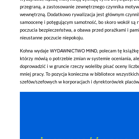
przegraną, a zastosowanie zewnętrznego czynnika motyw
wewnętrzną. Dodatkowo rywalizacja jest głównym czynn
samoocenę i potęgującym samotność, bo skoro wokół są ry
poczucia bezpieczeństwa, a obawa przed porażkami i pami
nieustanne poczucie niepokoju.
Kohna wydaje
WYDAWNICTWO MIND
, polecam tę książk
którzy mówią o potrzebie zmian w systemie oceniania, ale 
doprowadzić i w gruncie rzeczy woleliby pisać oceny licz
mniej pracy. To pozycja konieczna w bibliotece wszystkic
szefów/szefowych w korporacjach i dyrektorów/ek placó