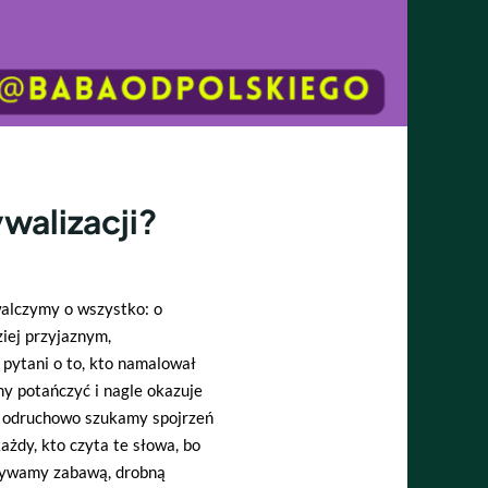
ywalizacji?
alczymy o wszystko: o
ziej przyjaznym,
 pytani o to, kto namalował
emy potańczyć i nagle okazuje
u, odruchowo szukamy spojrzeń
żdy, kto czyta te słowa, bo
azywamy zabawą, drobną