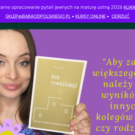
arne opracowanie pytań jawnych na maturę ustną 2026
KLIKN
•
•
SKLEP@BABAODPOLSKIEGO.PL
KURSY ONLINE
ODRZUĆ