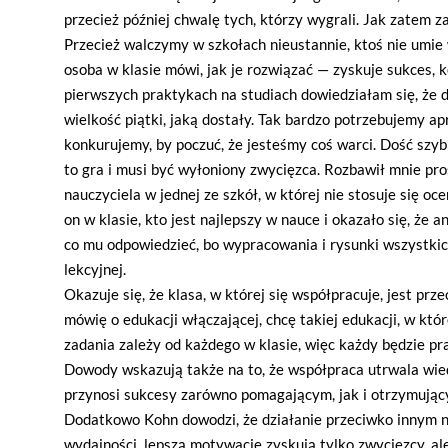
przecież później chwalę tych, którzy wygrali. Jak zatem
Przecież walczymy w szkołach nieustannie, ktoś nie umie
osoba w klasie mówi, jak je rozwiązać — zyskuje sukces, 
pierwszych praktykach na studiach dowiedziałam się, że 
wielkość piątki, jaką dostały. Tak bardzo potrzebujemy ap
konkurujemy, by poczuć, że jesteśmy coś warci. Dość szyb
to gra i musi być wyłoniony zwycięzca. Rozbawił mnie pr
nauczyciela w jednej ze szkół, w której nie stosuje się oc
on w klasie, kto jest najlepszy w nauce i okazało się, że a
co mu odpowiedzieć, bo wypracowania i rysunki wszystkich
lekcyjnej.
Okazuje się, że klasa, w której się współpracuje, jest prz
mówię o edukacji włączającej, chcę takiej edukacji, w kt
zadania zależy od każdego w klasie, więc każdy będzie pr
Dowody wskazują także na to, że współpraca utrwala wie
przynosi sukcesy zarówno pomagającym, jak i otrzymują
Dodatkowo Kohn dowodzi, że działanie przeciwko innym n
wydajności, lepszą motywację zyskują tylko zwycięzcy, ale