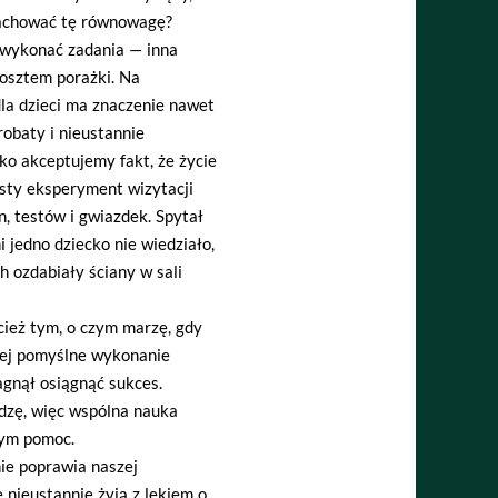
 zachować tę równowagę?
 wykonać zadania — inna
kosztem porażki. Na
dla dzieci ma znaczenie nawet
robaty i nieustannie
ko akceptujemy fakt, że życie
osty eksperyment wizytacji
en, testów i gwiazdek. Spytał
ni jedno dziecko nie wiedziało,
 ozdabiały ściany w sali
ecież tym, o czym marzę, gdy
órej pomyślne wykonanie
agnął osiągnąć sukces.
dzę, więc wspólna nauka
cym pomoc.
ie poprawia naszej
 nieustannie żyją z lękiem o