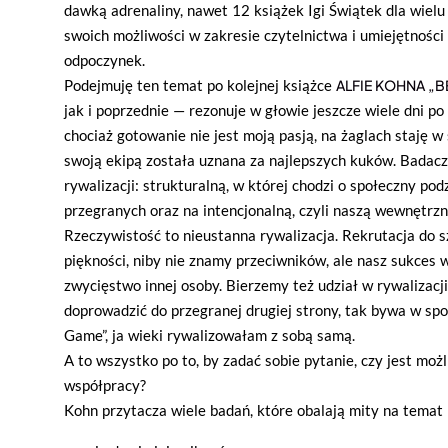
dawką adrenaliny, nawet 12 książek Igi Świątek dla wielu
swoich możliwości w zakresie czytelnictwa i umiejętności 
odpoczynek.
Podejmuję ten temat po kolejnej książce
ALFIE KOHNA „B
jak i poprzednie — rezonuje w głowie jeszcze wiele dni po
chociaż gotowanie nie jest moją pasją, na żaglach staję w
swoją ekipą została uznana za najlepszych kuków. Badac
rywalizacji: strukturalną, w której chodzi o społeczny pod
przegranych oraz na intencjonalną, czyli naszą wewnętrzn
Rzeczywistość to nieustanna rywalizacja. Rekrutacja do 
piękności, niby nie znamy przeciwników, ale nasz sukces 
zwycięstwo innej osoby. Bierzemy też udział w rywalizacj
doprowadzić do przegranej drugiej strony, tak bywa w spor
Game”, ja wieki rywalizowałam z sobą samą.
A to wszystko po to, by zadać sobie pytanie, czy jest moż
współpracy?
Kohn przytacza wiele badań, które obalają mity na temat r