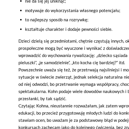
nie da się jej uniknąć;
motywuje do wykorzystania własnego potencjału;
to najlepszy sposób na rozrywkę;
kształtuje charakter i dodaje pewności siebie.
Dzieci dzielą się przedmiotami, chętnie częstują innych, o
prospołeczne mogą być wyuczone i wynikać z doświadczeni
wprowadzić do wychowania rywalizację: „dziecko sąsiada 
pieluszki”, „je samodzielnie”, „kto kocha cię bardziej?” itd.
Powszechnie uważa się też, że przetrwają najsilniejsi i
sytuacje w świecie zwierząt, jednak selekcja naturalna n
od niej odwodzi, bo przetrwanie wymaga współpracy, choci
spektakularna. Kohn podaje wiele dowodów naukowych i 
przesłanki, by tak sądzić.
Czytając Kohna, nieustannie rozważałam, jak zatem wpro
edukacji, bo przecież przygotowuję młodych ludzi do konk
stawiam ocen, bo uważam je za podstawowy błąd w podejśc
konkursach zachęcam jako do kolejnego ćwiczenia, bez zna