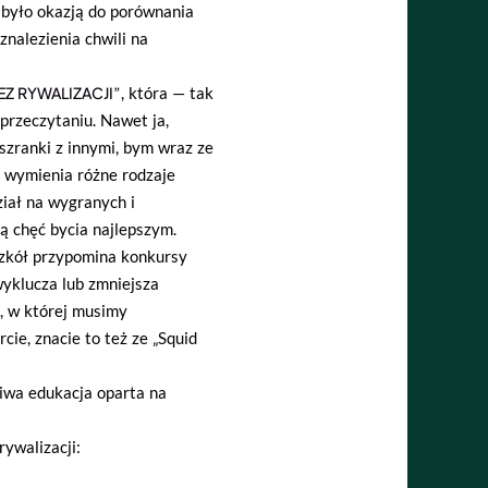
 było okazją do porównania
znalezienia chwili na
EZ RYWALIZACJI”
, która — tak
 przeczytaniu. Nawet ja,
 szranki z innymi, bym wraz ze
z wymienia różne rodzaje
ział na wygranych i
ą chęć bycia najlepszym.
szkół przypomina konkursy
wyklucza lub zmniejsza
i, w której musimy
cie, znacie to też ze „Squid
liwa edukacja oparta na
ywalizacji: