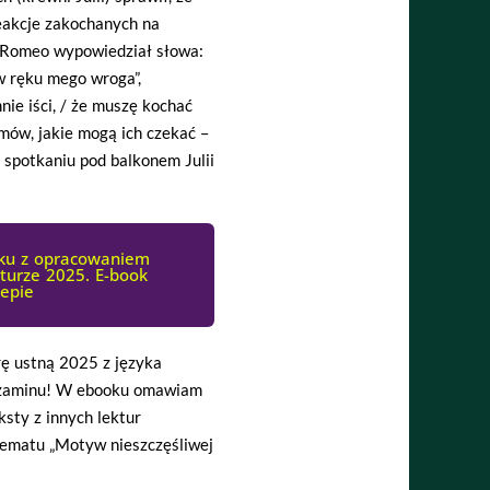
reakcje zakochanych na
. Romeo wypowiedział słowa:
 w ręku mego wroga”,
nie iści, / że muszę kochać
mów, jakie mogą ich czekać –
o spotkaniu pod balkonem Julii
oku z opracowaniem
aturze 2025. E-book
lepie
rę ustną 2025 z języka
 egzaminu! W ebooku omawiam
ksty z innych lektur
tematu „Motyw nieszczęśliwej