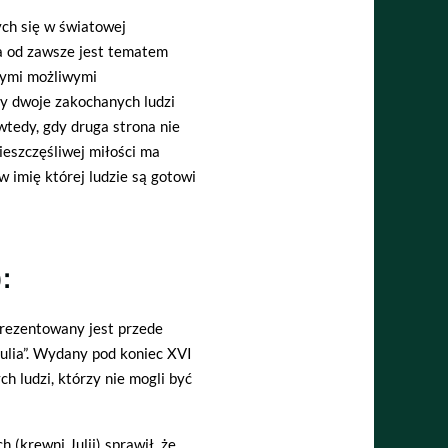
ch się w światowej
ka od zawsze jest tematem
nymi możliwymi
dy dwoje zakochanych ludzi
wtedy, gdy druga strona nie
ieszczęśliwej miłości ma
w imię której ludzie są gotowi
:
prezentowany jest przede
ulia”. Wydany pod koniec XVI
 ludzi, którzy nie mogli być
 (krewni Julii) sprawił, że