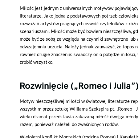
Miłość jest jednym z uniwersalnych motywów pojawiający
literaturze. Jako jedna z podstawowych potrzeb człowie
rozważań artystów pragnących oswoić czytelników z róż
scenariuszami. Miłość może być bowiem nieszczęśliwa, g
może być ze sobą ze względu na czynniki zewnętrzne lub 
odwzajemnia uczucia. Należy jednak zauważyć, że topos n
również drugie znaczenie: świadczy on o potędze miłości, 
zrobić wszystko.
Rozwinięcie („Romeo i Julia”)
Motyw nieszczęśliwej miłości w światowej literaturze re
wszystkim przez sztukę Williama Szekspira pt. „Romeo i J
wieku dramat przedstawia zakazaną miłość dwojga młodych
razem, ponieważ należeli do zwaśnionych rodów.
Wieloletni konflikt Montekich (rodzina Romea) i Kapuletich