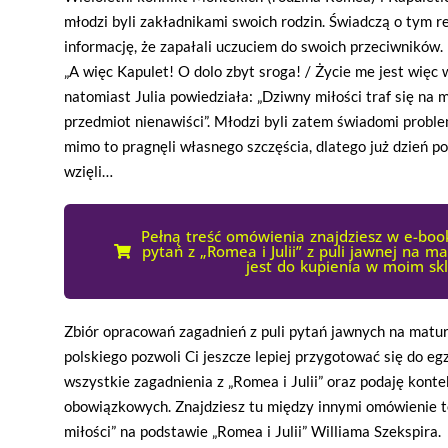
młodzi byli zakładnikami swoich rodzin. Świadczą o tym 
informację, że zapałali uczuciem do swoich przeciwników
„A więc Kapulet! O dolo zbyt sroga! / Życie me jest więc
natomiast Julia powiedziała: „Dziwny miłości traf się na m
przedmiot nienawiści”. Młodzi byli zatem świadomi proble
mimo to pragnęli własnego szczęścia, dlatego już dzień p
wzięli…
Pełną treść omówienia znajdziesz w e-bo
pytań z „Romea i Julii” z puli jawnej na m
jest do kupienia w moim sk
Zbiór opracowań zagadnień z puli pytań jawnych na matu
polskiego pozwoli Ci jeszcze lepiej przygotować się do
wszystkie zagadnienia z „Romea i Julii” oraz podaję konte
obowiązkowych. Znajdziesz tu między innymi omówienie 
miłości” na podstawie „Romea i Julii” Williama Szekspira.