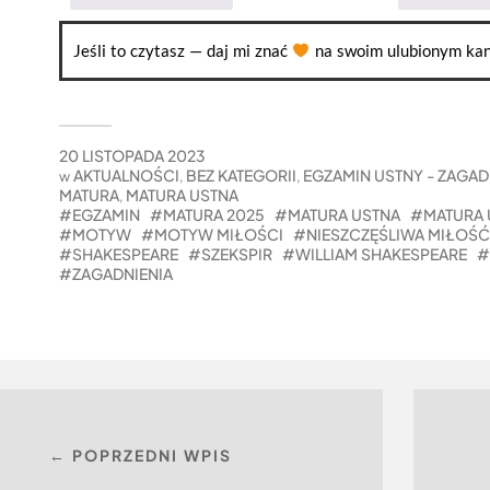
Jeśli to czytasz — daj mi znać
na swoim ulubionym kan
20 LISTOPADA 2023
AKTUALNOŚCI
BEZ KATEGORII
EGZAMIN USTNY - ZAGADN
w
,
,
MATURA
MATURA USTNA
,
EGZAMIN
MATURA 2025
MATURA USTNA
MATURA 
MOTYW
MOTYW MIŁOŚCI
NIESZCZĘŚLIWA MIŁOŚĆ
SHAKESPEARE
SZEKSPIR
WILLIAM SHAKESPEARE
ZAGADNIENIA
← POPRZEDNI WPIS