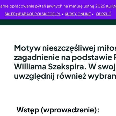
arne opracowanie pytań jawnych na maturę ustną 2026
KLIKN
•
•
SKLEP@BABAODPOLSKIEGO.PL
KURSY ONLINE
ODRZUĆ
Motyw nieszczęśliwej mił
zagadnienie na podstawie R
Williama Szekspira. W swo
uwzględnij również wybran
Wstęp (wprowadzenie):