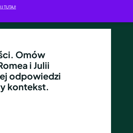
IJ TUTAJ!
ości. Omów
omea i Julii
jej odpowiedzi
y kontekst.