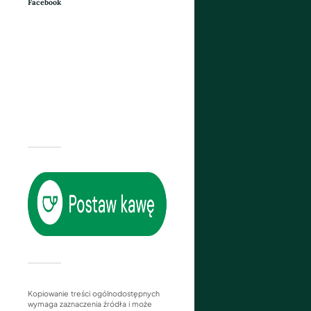
Facebook
Kopiowanie treści ogólnodostępnych
wymaga zaznaczenia źródła i może