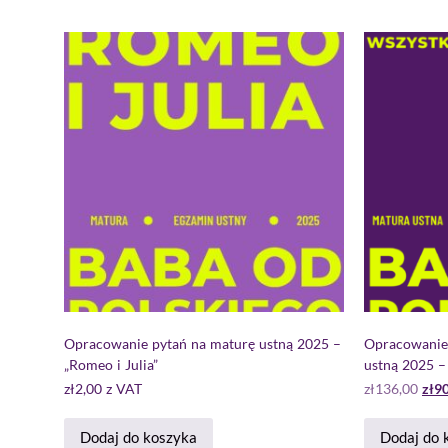
Opracowanie pytań na maturę ustną 2025 –
Opracowanie
„Romeo i Julia”
ustną 2025 –
zł
2,00
z VAT
zł
136,00
zł
90
Dodaj do koszyka
Dodaj do 