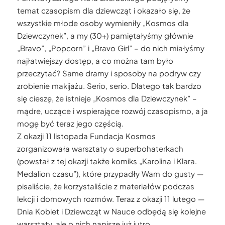
temat czasopism dla dziewcząt i okazało się, że
wszystkie młode osoby wymieniły „Kosmos dla
Dziewczynek”, a my (30+) pamiętałyśmy głównie
„Bravo”, „Popcorn” i „Bravo Girl” – do nich miałyśmy
najłatwiejszy dostęp, a co można tam było
przeczytać? Same dramy i sposoby na podryw czy
zrobienie makijażu. Serio, serio. Dlatego tak bardzo
się cieszę, że istnieje „Kosmos dla Dziewczynek” –
mądre, uczące i wspierające rozwój czasopismo, a ja
mogę być teraz jego częścią.
Z okazji 11 listopada Fundacja Kosmos
zorganizowała warsztaty o superbohaterkach
(powstał z tej okazji także komiks „Karolina i Klara.
Medalion czasu”), które przypadły Wam do gusty —
pisaliście, że korzystaliście z materiałów podczas
lekcji i domowych rozmów. Teraz z okazji 11 lutego —
Dnia Kobiet i Dziewcząt w Nauce odbędą się kolejne
warsztaty, ale o nich napiszę już jutro.