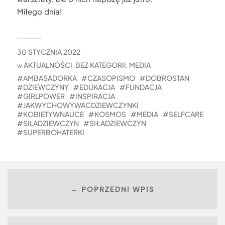
Miłego dnia!
30 STYCZNIA 2022
AKTUALNOŚCI
BEZ KATEGORII
MEDIA
w
,
,
AMBASADORKA
CZASOPISMO
DOBROSTAN
DZIEWCZYNY
EDUKACJA
FUNDACJA
GIRLPOWER
INSPIRACJA
JAKWYCHOWYWACDZIEWCZYNKI
KOBIETYWNAUCE
KOSMOS
MEDIA
SELFCARE
SILADZIEWCZYN
SIŁADZIEWCZYN
SUPERBOHATERKI
← POPRZEDNI WPIS