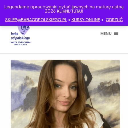
Legendarne opracowanie pytań jawnych na maturę ustną
2026
KLIKNIJ TUTAJ!
•
•
SKLEP@BABAODPOLSKIEGO.PL
KURSY ONLINE
ODRZUĆ
MENU