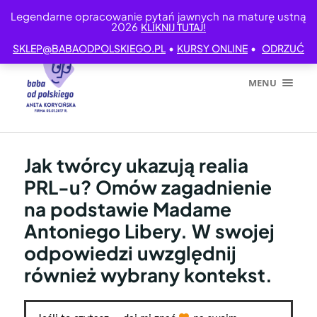
Legendarne opracowanie pytań jawnych na maturę ustną
2026
KLIKNIJ TUTAJ!
•
•
SKLEP@BABAODPOLSKIEGO.PL
KURSY ONLINE
ODRZUĆ
MENU
Jak twórcy ukazują realia
PRL-u? Omów zagadnienie
na podstawie Madame
Antoniego Libery. W swojej
odpowiedzi uwzględnij
również wybrany kontekst.