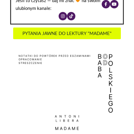
Jeśli to czytasz — daj mi znać
na swoim
ulubionym kanale:
PYTANIA JAWNE DO LEKTURY "MADAME"