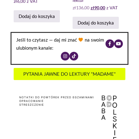
lektur
zł
6,00
z VAT
zł
136,00
zł
90,00
z VAT
Dodaj do koszyka
Dodaj do koszyka
Jeśli to czytasz — daj mi znać
na swoim
ulubionym kanale:
PYTANIA JAWNE DO LEKTURY "MADAME"