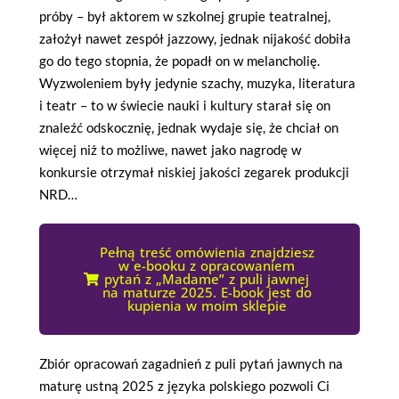
próby – był aktorem w szkolnej grupie teatralnej,
założył nawet zespół jazzowy, jednak nijakość dobiła
go do tego stopnia, że popadł on w melancholię.
Wyzwoleniem były jedynie szachy, muzyka, literatura
i teatr – to w świecie nauki i kultury starał się on
znaleźć odskocznię, jednak wydaje się, że chciał on
więcej niż to możliwe, nawet jako nagrodę w
konkursie otrzymał niskiej jakości zegarek produkcji
NRD…
Pełną treść omówienia znajdziesz
w e-booku z opracowaniem
pytań z „Madame” z puli jawnej
na maturze 2025. E-book jest do
kupienia w moim sklepie
Zbiór opracowań zagadnień z puli pytań jawnych na
maturę ustną 2025 z języka polskiego pozwoli Ci