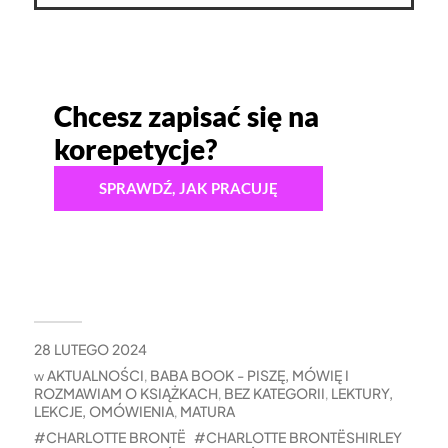
Chcesz zapisać się na
korepetycje?
SPRAWDŹ, JAK PRACUJĘ
28 LUTEGO 2024
AKTUALNOŚCI
BABA BOOK - PISZĘ, MÓWIĘ I
w
,
ROZMAWIAM O KSIĄŻKACH
BEZ KATEGORII
LEKTURY,
,
,
LEKCJE, OMÓWIENIA
MATURA
,
CHARLOTTE BRONTË
CHARLOTTE BRONTË SHIRLEY