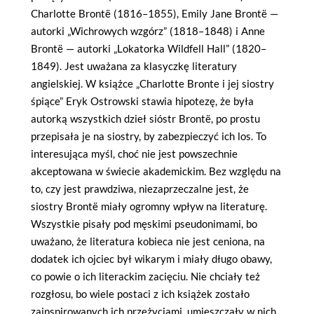
Charlotte Brontë (1816–1855), Emily Jane Brontë —
autorki „Wichrowych wzgórz” (1818–1848) i Anne
Brontë — autorki „Lokatorka Wildfell Hall” (1820–
1849). Jest uważana za klasyczkę literatury
angielskiej. W książce „Charlotte Bronte i jej siostry
śpiące” Eryk Ostrowski stawia hipotezę, że była
autorką wszystkich dzieł sióstr Brontë, po prostu
przepisała je na siostry, by zabezpieczyć ich los. To
interesująca myśl, choć nie jest powszechnie
akceptowana w świecie akademickim. Bez względu na
to, czy jest prawdziwa, niezaprzeczalne jest, że
siostry Brontë miały ogromny wpływ na literaturę.
Wszystkie pisały pod męskimi pseudonimami, bo
uważano, że literatura kobieca nie jest ceniona, na
dodatek ich ojciec był wikarym i miały długo obawy,
co powie o ich literackim zacięciu. Nie chciały też
rozgłosu, bo wiele postaci z ich książek zostało
zainspirowanych ich przeżyciami, umieszczały w nich