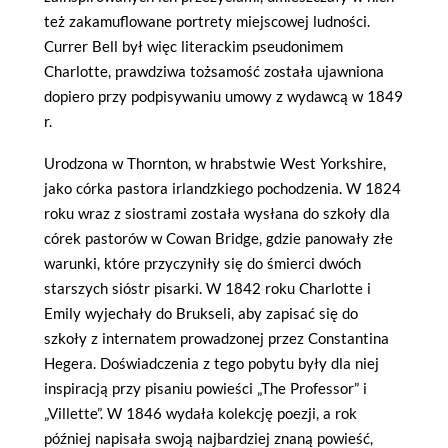
też zakamuflowane portrety miejscowej ludności.
Currer Bell był więc literackim pseudonimem
Charlotte, prawdziwa tożsamość została ujawniona
dopiero przy podpisywaniu umowy z wydawcą w 1849
r.
Urodzona w Thornton, w hrabstwie West Yorkshire,
jako córka pastora irlandzkiego pochodzenia. W 1824
roku wraz z siostrami została wysłana do szkoły dla
córek pastorów w Cowan Bridge, gdzie panowały złe
warunki, które przyczyniły się do śmierci dwóch
starszych sióstr pisarki. W 1842 roku Charlotte i
Emily wyjechały do Brukseli, aby zapisać się do
szkoły z internatem prowadzonej przez Constantina
Hegera. Doświadczenia z tego pobytu były dla niej
inspiracją przy pisaniu powieści „The Professor” i
„Villette”. W 1846 wydała kolekcję poezji, a rok
później napisała swoją najbardziej znaną powieść,