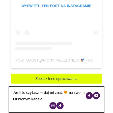
WYŚWIETL TEN POST NA INSTAGRAMIE
POST UDOSTĘPNIONY PRZEZ ANETA
- KOREPETYCJE, JĘZYK POLSKI | MATURA | E8 | ADHD (@BABAODPOLSKIEGO)
Zobacz inne opracowania
Jeśli to czytasz — daj mi znać
na swoim
ulubionym kanale: