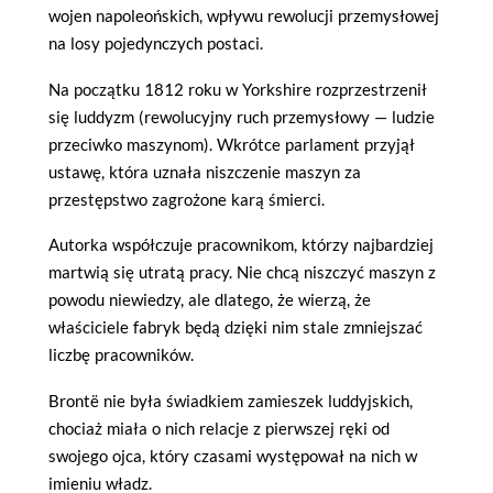
wojen napoleońskich, wpływu rewolucji przemysłowej
na losy pojedynczych postaci.
Na początku 1812 roku w Yorkshire rozprzestrzenił
się luddyzm (rewolucyjny ruch przemysłowy — ludzie
przeciwko maszynom). Wkrótce parlament przyjął
ustawę, która uznała niszczenie maszyn za
przestępstwo zagrożone karą śmierci.
Autorka współczuje pracownikom, którzy najbardziej
martwią się utratą pracy. Nie chcą niszczyć maszyn z
powodu niewiedzy, ale dlatego, że wierzą, że
właściciele fabryk będą dzięki nim stale zmniejszać
liczbę pracowników.
Brontë nie była świadkiem zamieszek luddyjskich,
chociaż miała o nich relacje z pierwszej ręki od
swojego ojca, który czasami występował na nich w
imieniu władz.